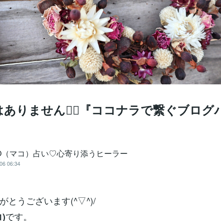
ありません🧙‍♀️『ココナラで繋ぐブログ
KO（マコ）占い♡心寄り添うヒーラー
06 06:34
とうございます(^▽^)/
です。
)