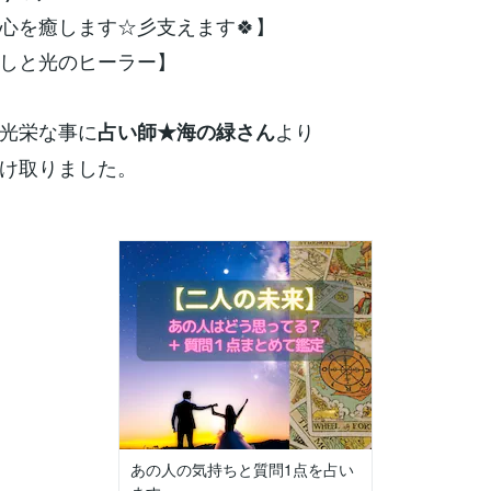
心を癒します☆彡支えます🍀】
癒しと光のヒーラー】
光栄な事に
より
占い師★海の緑さん
け取りました。
あの人の気持ちと質問1点を占い