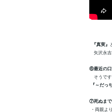
『真実』
矢沢永吉さ
⑥最近の口
そうです
『～だっ
⑦死ぬまで
・両親よ