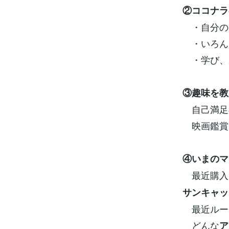
②ココナラ
・自分の
・いろん
・学び、
③趣味を教
自己満足の
映画鑑賞
④いまのマ
最近購入
サンキャッ
最近ルー
どんな
ア