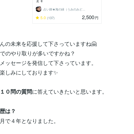
ます
占い師★海の緑（うみのみどり）
2,500
5.0
円
(137)
んの未来を応援して下さっていますね🤗
Sでのやり取りが多いですかね？
メッセージを発信して下さっています。
楽しみにしております✨
に答えていきたいと思います。
１０問の質問
歴は？
月で４年となりました。