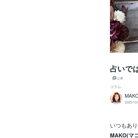
占いでは
記事
コラム
MA
2025/10/
いつもありが
MAKO(マコ