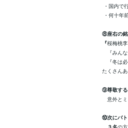
・国内で
・何十年前
⑧座右の銘
桜梅桃李
『
『みんな
『冬は必
たくさんあ
⑨尊敬する
意外とミー
⑩次にバト
の方
３名