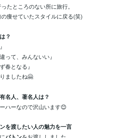
行ったところのない所に旅行。
の痩せていたスタイルに戻る(笑)
は？
』
違って、みんないい』
ず春となる』
りましたね🤗
有名人、著名人は？
ハーなので沢山います😊
ンを渡したい人の魅力を一言
に
をお渡ししました。
バトン