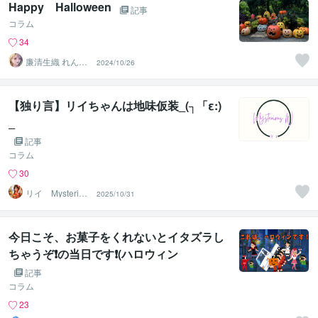
Happy Halloween
記事
コラム
34
廉清生織 れんせ
2024/10/26
い さき
【独り言】リイちゃんは地味仮装_(┐「ε:)
_
記事
コラム
30
リイ Mysteriou
2025/10/31
s W
今日こそ、お菓子をくれないとイタズラし
ちゃうぞ❗️の当日です❗️(ハロウィン
記事
コラム
23