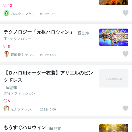
12
みみ☆ママと子
2022/10/21
どものお片付け
の先生
テクノロジー「元祖ハロウィン」
記事
IT・テクノロジー
8
鏡面反射デジタ
2022/11/04
ルアート製作所
（鈴木穣）
【Ｄハロ用オーダー衣装】アリエルのピン
クドレス
記事
美容・ファッション
5
IZU ファッショ
2022/10/09
ンアーティスト
もうすぐハロウィン
記事