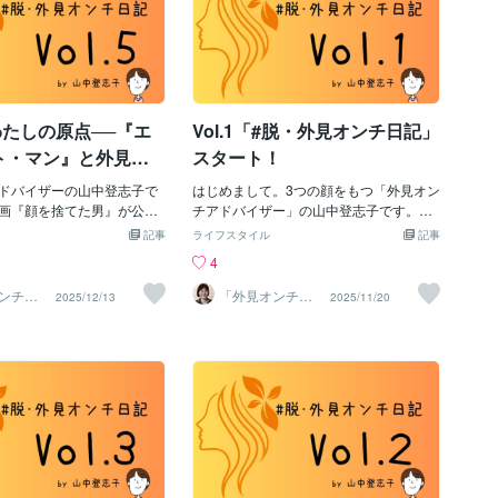
 わたしの原点──『エ
Vol.1「#脱・外見オンチ日記」
ト・マン』と外見の
スタート！
ドバイザーの山中登志子で
はじめまして。3つの顔をもつ「外見オン
画『顔を捨てた男』が公開
チアドバイザー」の山中登志子です。わ
 整形手術で“新しい顔”を手
たしはこれまで、 「編集者」「ヘナ染め
記事
ライフスタイル
記事
が、自分と瓜２の顔を持つ
美容師」「外見オンチ」という３つの顔
4
奇妙な運命に巻き込まれて
をもちながら生きてきました。 10代から
。動画配信がされたとき、
外見コンプレックスのかたまりで、 鏡を
ンチ」
「外見オンチ」
2025/12/13
2025/11/20
ザー 山
アドバイザー 山
ばと思います。「顔をめぐ
見るのも、写真を撮られるのも好きでは
中登志子
つも何かの“気づき”をもら
ありませんでした。 でも人生は不思議
し自身の「原点となる映
で、50代のいま、外見のしんどさを抱え
す。 中学3年の体育祭の仮
る人の話を聞き、外見にかかわる仕事を
3年の体育祭で、各クラスが
しているわたしがいます。 編集者として
仮装させて披露する種目が
は、『買ってはいけない』（200万部）
 女装、キャラクター、いろ
の企画＆編集＆執筆を担当し、 “見た目に
身させる——昭和らしい、
惑わされず、中身を見る”というスタンス
いなくSNSで炎上しそうな
を大切にしてきました。 その経験は、外
隣のクラスは、英語教師を“エ
見の世界でも強い軸になっています。美