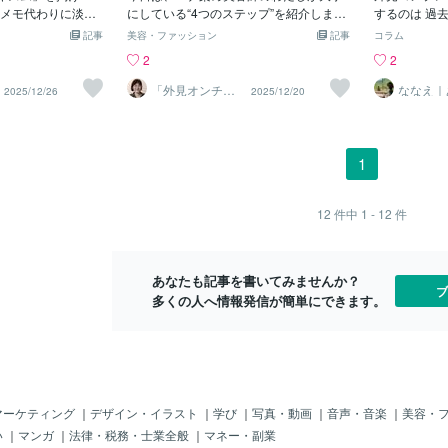
メモ代わりに淡々
重だったり、悩みすぎたりもします。正
にしている“4つのステップ”を紹介しま
ている方にこ
するのは 過
まり。 フォロワー
直、弱点も多い性格です。 でも、外見の
す。① 大まかな“全体像”を伝えるヘナは
ということを
人じゃないと
記事
美容・ファッション
記事
コラム
かなアカウントで
悩みってけっこうデリケートで、 言葉に
植物。白髪の染まり方、髪質との相性、
身、自分の「
い込みを持っ
2
2
ると“傾向”が見え
ならない部分に長く触れることが多いか
好みの色味——まずは全体の流れや「ど
するまで20
ら笑われる、
が——スポーツ
ら、 こういう性質が仕事を支えてくれて
んな選択肢があるのか」をシンプルにお
こそ、外見の
えてしまう・
「外見オンチ」
ななえ｜
2025/12/26
2025/12/20
アドバイザー 山
ままの自
く好き！もう、こ
いるとも感じます。 「表面的に答えを出
話しします。不安な気持ちで来てくださ
きたいと思っ
私の実体験を
中登志子
を
ャップ萌えに弱いメ
すより、 その人のペースに合わせて一緒
っている方が多いので、「まず地図をお
ート外見オン
自身のしあわ
男性中心だからなの
に整理するほうが好き」 これは性格とい
見せする」 ことが安心につながります。
容師編集者こ
たい自分 に
×」ギャップがとに
うより、もう習性に近いです。 外見の悩
② その方の髪に合わせて“細部”を説明す
なたの“いい
伝いさせてい
1
。職業が“意外なほ
みって、 明るく話せることでも、すぐ言
る“全体 → 詳細”の順で説明することが大
手伝いができ
らが あなた
ボルテージが一気に
語化できるものでもないですよね。 で
切です。ヘナも同じで、・髪の太さ・白
が、外見の悩
☆
 お笑い芸人なのに
も、ちょっと話してみたら、 「あ、意外
髪の量・過去のカラー履歴・生活リズム
と息をつける
12
件中
1 - 12
件
人、政治家なのに
とこの話してもいいんだ」と思える瞬間
これらによって、最適な工程はまったく
ますように…
。 ここには堂々と
があります。今日は、そんな“わたしの裏
変わります。流れがつかめたら、その人
たします。山
アス を感じます。こ
側”を少しだけ書いてみました。 こんな性
だけの細かいポイントをていねいに解説
は「これは事
あなたも記事を書いてみませんか？
るのかを想像する
格の外見オンチアドバイザーですが
します。③ 実際に“できる形”に落とし込
ろい」 をテー
ブ
多くの人へ情報発信が簡単にできます。
語彙力の豊かさ
むたとえば「この頻度なら無理なく続け
ついて綴って
も、美人を褒める語
られますよ」「最初の3回は○回染めがお
最近だと、「令和の
すすめです」といったふうに、“自宅で再
ャッチもありまし
現できるレベルまで” 咀嚼してお渡しする
集部、語彙力は本当
のが３つめのステップ。知識を渡すだけ
どんなに褒めちぎっ
では意味がないので、生活に落とせるよ
声によると」と前
うに調整して伝えます。④ 続けたとき
マーケティング
｜
デザイン・イラスト
｜
学び
｜
写真・動画
｜
音声・音楽
｜
美容・
者の意見”として紹
の“よろこび”まで橋をかけるヘナは即効
い
｜
マンガ
｜
法律・税務・士業全般
｜
マネー・副業
んでいるのは記者
性の美容ではありません。積み重ねる