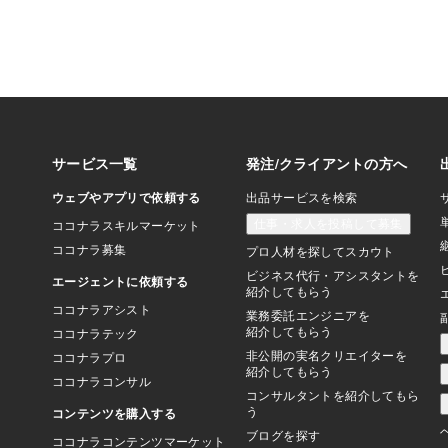
だろうに……） もち
ツ紙だけの話ではあり
ャップがあると持ち上
整形は「劇的ビフォー
き。 ・男性ルッキズ
ている。 外見に関す
の“価値観の癖” がと
わたしは「外見オンチ
当は“美人もひとつの
でも現実には、美のヒ
がる文化がまだ強い 
に、外見系の記事をど