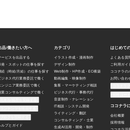
ろん、これはスポー
と、髪のハリ・ツヤ・落ち着きがゆっく
ません。 ・美はギ
り育ちます。だから最後に、「続けた
げられる。 ・美容
ら、こんな変化が待っていますよ」と、
アフター」が大好
未来のイメージを軽く添えます。ヘナが
ムの記事が近年増え
その人の生活の中で小さな喜びになるよ
るニュースは、社会
うに、そっと背中を押す気持ちで話して
てもよく見えます。
います。ヘナは、髪を染めるだけのもの
」代表として、本
ではありません。髪が落ち着くと、気持
個性”と思いたい。
ちが落ち着く。髪が元気になると、生活
エラルキーを面白
も整っていく。そんな“ゆっくり育つ変
と感じます。ちなみ
化”を大事にしながら、相談をお受けして
う集
います。(山中登志子）▼ noteで