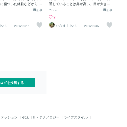
そ、“自分のペースでいい”
去に傷ついた経験などから 美
時間や、心の質感のようなものが顔や雰
通していることは鼻が高い、目が大き
伝えたいのです。わたし自
認められない という強い思
囲気にそっと滲み出る。外見オンチの視
い、パーツの配置がいいなど造形に対す
記事
コラム
記事
変わった顔」をカムアウト
ていらっしゃる点です 人か
点は、常識の外にいるぶん、その“にじ
る意識がとても強く見た目の美しさ=造形
2
年以上かかりました。だから
 馬鹿にされる、 不快感を与
み”をまっすぐ見る力があるのではないか
の美しさが全てと思っている方がとても
しんどさには寄り添ってい
・・ その思い込みに対して
——そんなふうに思うようになりまし
多いということでも、見た目って一言で
ありの
ななえ｜ありの
2025/09/15
2025/09/07
分にOK
ままの自分にOK
ています。3つの視点でサポ
交えてアプローチし あなた
た。わたしはこの視点を「リセット・ル
言っても生きてる以上感情があって表情
を
チアドバイザーヘナ染め美
せや あなた自身が思うなり
ッキズム」 と呼んでいます。ルッキズム
があるその表情や雰囲気、仕草や態度を
の3つの経験をいかして、あ
気づいていただけるよう お手
（外見第一主義、外見至上主義）とは、
通して人は人を見る育ちの良さや上品
顔”を一緒に見つけていくお
ただきます あなたのこれか
人を外見や容姿を基準に判断したり、差
さ、こちらまでつられて明るくなるよう
ればうれしいです。ここ
らしい笑顔で輝きますように
別したりする考え方ですが、わたしは
な笑顔、優しい思い遣りに満ちた瞳、自
みを抱えるみなさんのふっ
「外見や容姿をあれこれ言うこと＆思う
信ややる気にみなぎっている人のオー
「小さな避難所」 にもなり
こと」だと伝えています。外見の偏差値
ラ、楽しそうな雰囲気、穏やかで落ち着
。どうぞよろしくお願いい
やランキングをいったん手放し、他人基
きのある雰囲気、などなど…造形の美し
中登志子お知らせ＊noteで
準の美しさから離れる。そのうえで、自
さだけではない美しさや魅力も確かに、
件です！ でも人生はおもし
分のペースで、自分の心地よさや生き方
見た目に現れる精神状態という内面が表
マに、わたしの“3つの顔”に
に合う外見を取り戻す方法です。 長いつ
に現れるのです生きてきた道も感じ方も
ログを投稿する
います。＊実録エッセ
きあいの顔は、しんどかった日も、がん
考え方もみんな違うように顔も一人一人
ばった日も、一
みんな違うもっと言えば同じ人でも元気
な時と落ち込んでいる時とではまるで別
人のように見える人もいる精神状態が表
情の違いとして現れる内面から溢れ出す
魅力というのは心を大切にすることが欠
かせません心からの楽しそうな笑顔、嬉
ファッション
｜
小説
｜
IT・テクノロジー
｜
ライフスタイル
｜
しそうな笑顔はどんな化粧よりありのま
まの「あなた」を輝かせます