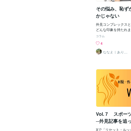
と長所でもあるという
その悩み、恥ず
ゲームは、それをとて
てくれます。短所カー
かじゃない
所に変わる 遊び方は
「短所カード」を5枚
外見コンプレックスと
そこに“長所”が書い
どんな印象を持たれま
でも、これが想像以上
の悩み、考えてみても
コラム
です。■わたしの場合
子供っぽい悩み、暇だ
4
短所。 おおざっぱ ず
だ、、、色んなご意見
ら、ずぼらな3分ヘナ
すそれでももし、ずっ
ななえ｜ありの
ままの自分にOK
開き直るしかないライ
い、心が痛むのなら、
を
でも裏返すと、なんと
とって向き合う価値の
「おおざっぱ」→ お
実際、外見というのは
（カードにはなかった
るもので他人が作り出
ぱ」で代用）→ おお
なるものに振り回され
素早い言われてみれば
なっても少なくないよ
ませんか？ “ああ、
のは弱いからではあり
つなんだな”って。 ■
なたにとって大切な気
が強い人にこそ試して
からです私でよければ
でいると、 「わたし
せていただけませんか
れもダメ」 と、どん
なたらしい笑顔の溢れ
Vol.７ スポー
をサポートさせていた
ある方はお気軽にメッ
─外見記事を追
せ☺
と
Xで「リセット・ルッ