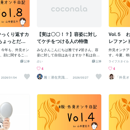
をひっくり返すカ
【実は〇〇！？】容姿に対し
Vol.５
ちょっとだけ
てケチをつける人の特徴
レファン
る」話
痛み
た。今年も、外見オン
みなさんこんにちは雅です♪皆さん、容
外見オンチア
、顔に関すること
姿に対して自信はありますか？私は自分
す。今夏、映
見に自信がない人
の容姿で小学校でいじめられた経験があ
されました。
記事
占い
記事
ライフスタイル
所”まで自分に厳し
り自分の容姿が嫌いな時期を人生の中で
に入れた男性
4
4
がちです。でもこ
長く過ごしてきました。今はシータヒー
男と出会い、
いない。 今日は、
リングを使って自分の容姿に対するジャ
いく物語です
雅｜潜在意識か
「外見オ
2026/01/04
2026/05/27
ら魂の再生を促
アドバイ
っと押し上げてく
ッジから解放され自分の容姿も人の容姿
ご紹介できれ
すヒーラー
中登志子
ドゲーム 「短所を
も受け入れることができて、ネガティブ
る物語」にい
を紹介したいと思
や自己嫌悪に陥る時間が少なくなり本当
えます。わた
に言われたら、一度
に楽になりました♪私が自分の容姿が嫌
画」がありま
わたしには昔から、
いだった頃を思い出すと人の容姿に対し
装競技 中学
ことは耳を傾けてみ
てジャッジしたりブス・デブなど言った
担任の先生を
があります。 外見
りする人こういう人に対してとても力強
ありました。
、だいたいいつも
く攻撃的だと思いものすごく権力を持っ
いろな姿に変
る。 つまり、 自分
ている様な存在だと思ってました。私は
いまなら間違
ものって、裏返す
そういう人に狙われない様に媚を売った
競技です。 