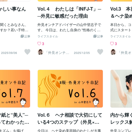
こと。 このカード
りやたら褒めたりしてきました。同じよ
レファント・
かしい事なん
Vol.４ わたしは「INFJ-T」─
Vol.3
も楽しく気づかせ
うな経験をしてきた方もいらっしゃるん
の穴だけをく
ドを裏返すと、長
じゃないでしょうか？でも実際よーく観
場を１周させ
─外見に敏感だった理由
＆ヘナ染
シンプル。 自分の
察してみると様々な特徴を発見しまし
笑っていまし
めました
選ぶ。↓裏返す。↓
聞くとみなさん、
た！前置きが長くなりましたが(笑)それ
外見オンチアドバイザーの山中登志子で
じゃないか〜
本日から、コ
はじめま
てある。これだけ。
すか？若い子特有
では早速本題へ入っていこうと思いま
す。 今日は、わたし自身の “性格のくせ”
いました。 
式にスタート
にジワッと効くん
仕方のないこと、
す！【人の容姿に対してイチャモンをつ
の話をしますね。「人の相談を聞く仕事
とざわついて
オ のどちら
記事
ライフスタイル
記事
ライフスタイル
たとえば、わたしの
から悩むん
ける人の特徴】＜1＞自分の不安や劣等感
って、疲れませんか？」 なんて聞かれる
語化する力も
み相談 と 
3
3
ぼら せっかち だか
があるかと思いま
を外側に投影しやすい人の容姿にイチャ
のですが…… 実はわたし、MBTI（心理学
ど、 「これ
立てです。外
染め派。 ……もう
と悩みが消えな
モンをつける人は、実は自分自身も“評価
者ユングの理論に基づいた性格診断）で
烈な違和感だ
話」ではない
「外見オンチ」
「外見オ
2025/09/06
2025/12/05
アドバイザー 山
アドバイ
ンナップ（笑）。
それは、あなたに
される世界”を強く生きていることが多
「提唱者（INFJ-T）」 という、かなりレ
す。映画『エ
じつはとても
中登志子
中登志子
こうなりました。
ある悩みなのです
い。自分も見た目をかなり気にしていて
アなタイプらしいんです。このタイプ、
会い その後
つながってい
おらか 「ずぼら」→
常に人の目に触れ
「上か下か」で人を見やすく自分の不安
ざっくり言うと・・・＊感情の変化にす
ン』（デヴィ
家族仕事・人
ので「おおざっ
した「美の基準」
を感じるより先に他人を評価して自分を
ぐ気づく。＊言葉より“雰囲気”を読みと
した。病気（
つき生きづら
らか 「せっかち」→
ている方も大人に
守っていたりします。＜2＞実は“周りか
ってしまう。＊困っている人を見ると気
神経線維腫症
でいて、“外
、ちょっと救われ
うに感じます悩む
らどう思われるか”誰より気にしている先
になって仕方ない。＊なのに、完璧主義
化したジョン
こ” に触れ
短所って、言い方ひと
ませんそこに、あ
ほども書きましたが、ズバズバ言う人は
で自分には厳しい。……はい、あてはま
屋でさらされ
こそ、ゆっく
外見コンプレックス
づきが隠れている
強くて、自分に自信があり自己肯定感が
っていますね（笑）。昔のわたしは外見
葉——「ぼく
と思っていま
ほしい外見で悩ん
そのお悩みを聞か
高い様にも見えたりしませんか？本当に
に自信がなくて、 人の視線にビクッとす
人間だ！」 
あなたが話し
のここがダメ」「あ
？精一杯誠実にあ
自分に自信があって自己肯定感が安定し
るタイプでした。 その「敏感さ」が、い
明によみがえ
【電話】声の
どん自己否定の癖が
る毎日への第一歩
ている人は、他人どうこうではなく自分
まは人の気持ちを察する力になっている
違和感はこれ
オ】表情や雰
ツ紙と“美人”─
Vol.６ ヘナ相談で大切にして
内から輝
だきますご興味が
軸で生きています。なので他人の容姿に
のかもしれません。 INFJは“静かな理想主
後、「アクロ
話せる。どち
セージくださいま
執着したり攻撃的な事をわざ
義者”と言われるそうで、 「人の役に立ち
負担なく話せ
ってわかったこ
いる4つのステップ（外見×髪
レックス
たい」と思うと、 ちょっと頑張りすぎる
わたしは、特
のケア）
キズム」を掲げ
くらい動いてしまう。 でもその反面、慎
今日は、ヘナ染め美容師のわたしが大事
りはありませ
外見コンプレ