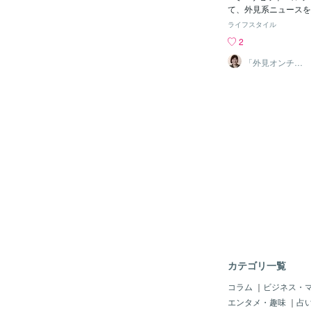
て、外見系ニュースを
と投稿し始めて１年あ
ライフスタイル
も３桁に届かない、静
2
すが（笑）、続けてい
てきます。そのひとつ
「外見オンチ」
アドバイザー 山
紙、美人ネタがとにか
中登志子
れは間違いない。 ギ
ディア ターゲットが
か、「美人すぎる××
かくお好きなようです
ど”美人だと、称賛の
上がるのも特徴です。
美人、格闘家なのに美
美人……といった感じ
した ジェンダーバイ
れ、男だったらどうな
とわかりやすいです。
に、思わず感心 しか
彙の豊富さは圧巻。 
見返り美人」なんてキ
た。 スポーツ紙の編
カテゴリ一覧
にすごい…！ ただ、
ていても、「ネットの
コラム
｜
ビジネス・
置きし、“あくまで読
エンタメ・趣味
｜
占
介するのがミソ。（選