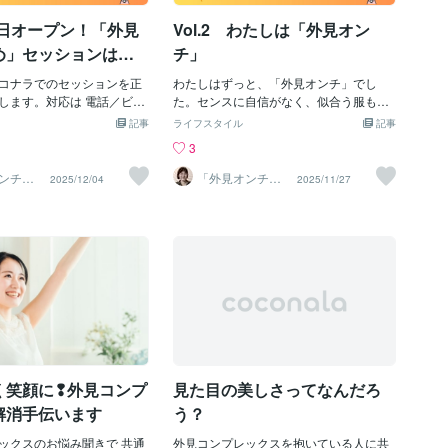
マン”に仮装させました。 目
容師としてはヘナ染め専門で、 髪や肌の
 本日オープン！「外見
Vol.2 わたしは「外見オン
り抜いた布をかぶせ、運動
「質」から整えることをお伝えしていま
ます。 生徒たちはくすくす
す。 そして外見オンチとしては、わから
め」セッションはじ
チ」
た。 その教師も「暑かった
ないからこそ、 “わからない人の気持
。染め」セッション
」とその後の授業で笑って
コナラでのセッションを正
ち”を想像する気持ちを持ち続けていま
わたしはずっと、「外見オンチ」でし
した。
でもわたしは、胸の奥がずっ
します。対応は 電話／ビデ
す。 この日記では、外見コンプレックス
た。センスに自信がなく、似合う服もわ
いました。 まだ15歳で、言
も可能。ジャンルは 外見の悩
に悩んだわたしが、少しずつ心を整えて
からず、気づけば黒い服ばかり。メイク
記事
ライフスタイル
記事
、抗う勇気もなかったけれ
ヘナ染め（美髪ケア） の２本
きた道のりを、肩の力を抜いて綴ってい
も習ったことがなくて、苦手意識だら
3
は何か、おかしい」という強
見の悩みは「外見だけの
きます（週１回更新予定）。同じように
け。変わらなくては、と思っても——そ
けははっきり覚えていま
。外見にまつわる悩みは、
鏡の前でため息をついたことがあるあな
もそも「どう変わればいいのか」がわか
ンチ」
「外見オンチ」
2025/12/04
2025/11/27
ザー 山
アドバイザー 山
レファント・マン』との出
深くて、いろんなテーマと
たへ。この小さな日記が、ほんの少しで
らなかった……。10代の頃は「ブス」
中登志子
、映画『エレファント・マ
ます。恋愛・結婚セックス
も心をほぐすきっかけになればうれしい
「デブ」「おかま」と言われ、24歳のと
ッド・リンチ監督）を観ま
間関係自己肯定感過去の傷
です。そして、ココナラでは、外見・恋
きには、つきあっていた男から「1000万
レックリングハウゼン病／
さ外見の話をしているよう
愛・仕事・人間関係…言葉にならない思
円出すから整形したら？」と言われたこ
）によって容貌が大きく変
見だけに収まらない心の根っ
いもふくめて、 ゆっくりお話できる場所
ともありました。20代のわたしは、自分
・メリック。彼が見世物小
ることがよくあります。だから
にしたいと思っています。来週は、わた
の「顔」との闘いのなかにいました。鏡
ながら、必死に叫ぶあの言
り話せる場所が必要なのだ
しが「外見オンチ」と名づけた背景、 そ
も写真も苦手で、生きているだけでつか
は動物じゃない！ ぼくは
す。電話でも、ビデオでも
こから生まれた“リセット・ルッキズ
れるような毎日。そんな長い時間を過ご
体育祭でのあのシーンが、鮮
やすい形で大丈夫です。
ム”について書いてみます。 やさしく、す
してきました。わたしが “外見オンチ” と
りました。わたしが感じた
温度で安心できる【ビデ
こしずつ。 どうぞよろしくお願いいたし
いう言葉を見つけたのは、2008年、自著
だったんだ、と。 その数年
囲気を見ながらていねいに
ます。山中登志子お知らせ＊12月5日よ
『外見オンチ闘病記』を出版したときで
く笑顔に❢外見コンプ
見た目の美しさってなんだろ
メガリー」という病気に
らでも、あなたがいちばん
り、ココナラで「外見・ヘ
す。でも、外見オンチだったからこそ気
る方法を選んでください。
づいたことがあります。外見には「正
解消手伝います
う？
別な正解を押しつけるつも
解」がない。SNSの美意識でも、メディ
ん。 外見に息苦しさを感じ
ックスのお悩み聞きで 共通
アの流行でもない。その人が生きてきた
外見コンプレックスを抱いている人に共