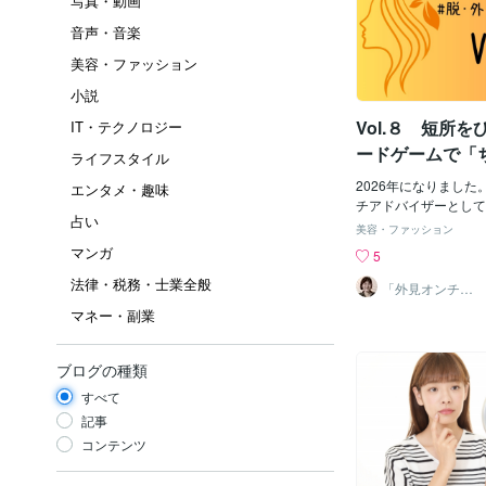
写真・動画
音声・音楽
美容・ファッション
小説
Vol.８ 短所
IT・テクノロジー
ードゲームで「
ライフスタイル
外見が好きにな
2026年になりまし
エンタメ・趣味
チアドバイザーとして
占い
を綴っていきます。外
美容・ファッション
は、 なぜか“性格の短
マンガ
5
くカウントしてしまい
法律・税務・士業全般
れ、ほんとうはもった
「外見オンチ」
アドバイザー 山
そんな自己肯定感をそ
マネー・副業
中登志子
れるお気に入りのカー
長所に変えたいやき」
います。 「3人以上
ブログの種類
は受け止めてみる」 
すべて
「3人以上に言われた
る」というマイルール
記事
オンチも、性格の癖も
コンテンツ
同じところを指摘され
の短所だと思っている