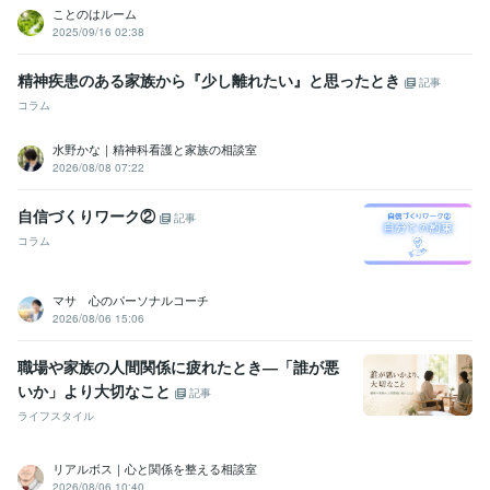
ことのはルーム
2025/09/16 02:38
精神疾患のある家族から『少し離れたい』と思ったとき
記事
コラム
水野かな｜精神科看護と家族の相談室
2026/08/08 07:22
自信づくりワーク②
記事
コラム
マサ 心のパーソナルコーチ
2026/08/06 15:06
職場や家族の人間関係に疲れたとき―「誰が悪
いか」より大切なこと
記事
ライフスタイル
リアルボス｜心と関係を整える相談室
2026/08/06 10:40