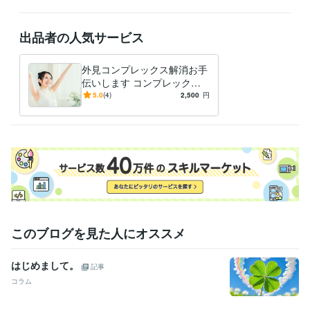
営
経験年数 : 4年
事務・ビジネスサポート / 事務（一般事務）
経験年数 : 4年
事務・ビジネスサポート / 文字起こし・データ入力
経験年数 : 2年
出品者の人気サービス
資格・検定
TOEIC
取得年 : 2006年
外見コンプレックス解消お手
伝いします コンプレックス
得意分野
にばかり目を向けて苦しむの
5.0
(4)
2,500
円
悩み相談・カウンセリング
生活習慣病予防＆改善アドバイス
をもう辞めませんか？
健康寿命、生活習慣病
悩み相談・カウンセリング
外見コンプレックス解消
心のお悩み
学歴
関西外国語大学短期大学部
2004年3月 ~ 2006年2月
このブログを見た人にオススメ
はじめまして。
記事
コラム