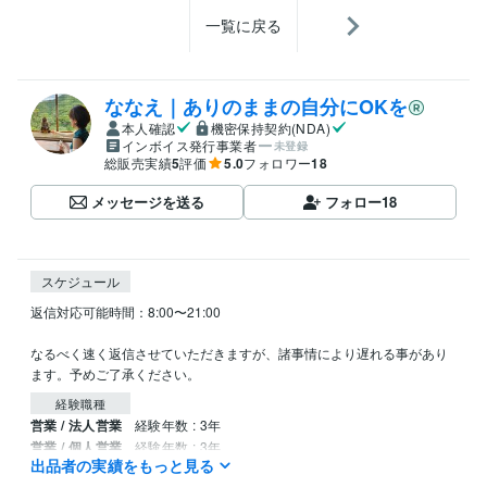
一覧に戻る
ななえ｜ありのままの自分にOKを
本人確認
機密保持契約(NDA)
インボイス発行事業者
未登録
総販売実績
5
評価
5.0
フォロワー
18
メッセージを送る
フォロー
18
スケジュール
返信対応可能時間：8:00〜21:00

なるべく速く返信させていただきますが、諸事情により遅れる事があり
ます。予めご了承ください。
経験職種
営業 / 法人営業
経験年数 : 3年
営業 / 個人営業
経験年数 : 3年
出品者の実績をもっと見る
カスタマーサポート・カスタマーサクセス / コールセンター管理・運