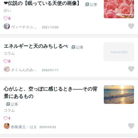
❤伝説の【眠っている天使の画像】
記事
占い
8
ヴィーナス☆パ
2021/10/30
ワー
エネルギーと天のみちしるべ
記事
コラム
6
さくらんのみこ
2022/01/17
と
心がふと、空っぽに感じるとき——その背
景にあるもの
記事
コラム
4
創氣庵主・はま
2025/05/22