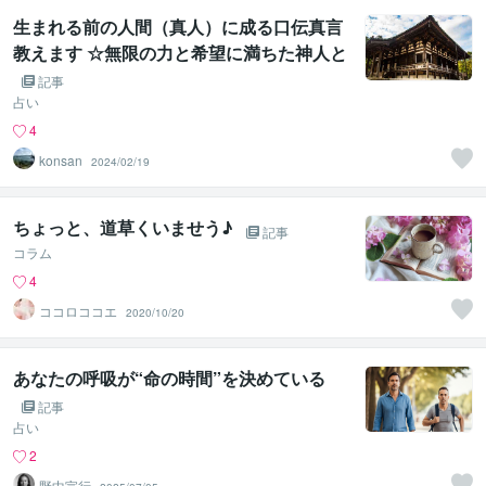
生まれる前の人間（真人）に成る口伝真言
教えます ☆無限の力と希望に満ちた神人と
しての貴方を思い出すマントラ☆
記事
占い
4
konsan
2024/02/19
ちょっと、道草くいませう♪
記事
コラム
4
ココロココエ
2020/10/20
あなたの呼吸が“命の時間”を決めている
記事
占い
2
野中宣行