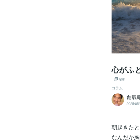
心がふ
記事
コラム
創氣
2025/05/
朝起きたと
なんだか胸