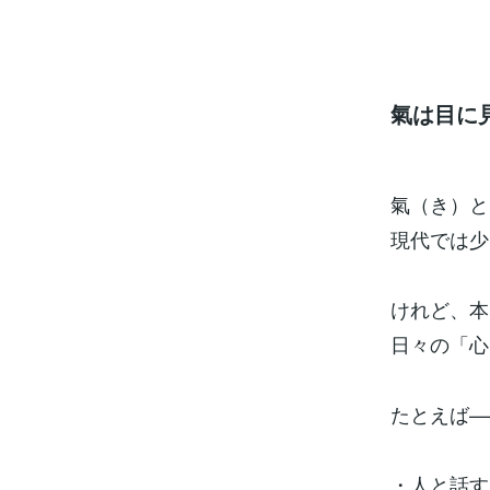
氣は目に
氣（き）と
現代では少
けれど、本
日々の「心
たとえば—
・人と話す