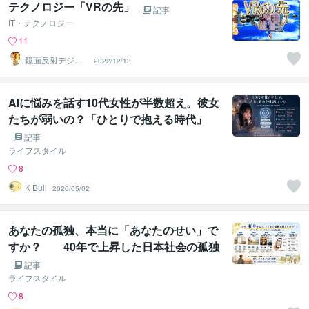
テクノロジー「VRの先」
記事
IT・テクノロジー
11
鏡面反射デジタ
2022/12/13
ルアート製作所
（鈴木穣）
AIに悩みを話す10代女性が半数超え。彼女
たちが弱いの？「ひとりで抱える時代」
を、若い世代が先に終わらせていた
記事
ライフスタイル
8
K Bull
2026/05/02
あなたの孤独、本当に「あなたのせい」で
すか？ 40年で上昇した日本社会の孤独
を、ひとりで背負っていた話
記事
ライフスタイル
8