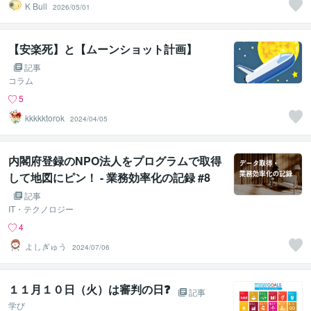
K Bull
2026/05/01
【安楽死】と【ムーンショット計画】
記事
コラム
5
kkkkktorok
2024/04/05
内閣府登録のNPO法人をプログラムで取得
して地図にピン！ - 業務効率化の記録 #8
記事
IT・テクノロジー
4
よしぎゅう
2024/07/06
１１月１０日（火）は審判の日❓
記事
学び