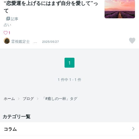
“恋愛運を上げるにはまず自分を愛して”っ
て
記事
占い
1
霊視鑑定士 月
2025/05/27
詠
1
1
件中
1 - 1
件
ホーム
ブログ
「#癒しの一杯」タグ
カテゴリ一覧
コラム