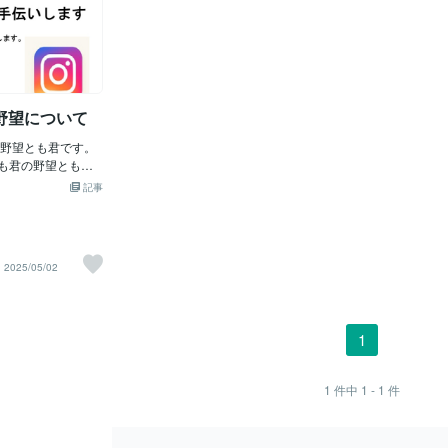
野望について
野望とも君です。
「とも君の野望とも
数学と情報を「無
記事
。（注意：とも君
と家庭教師用の２
んココナラサービ
集しています。な
2025/05/02
も君マミーがもう
介護が大変になっ
ながら何とか生き
行錯誤で頑張る所
1
beで宣伝拡散を行っ
も君の野望」のサ
スで紹介する。差
1
件中
1 - 1
件
えるのでココナラサー
くだと思います。とも
,500円で販売予定