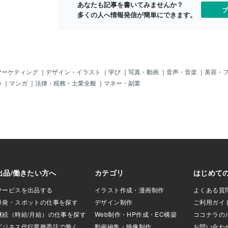
入して下さい。
あなたも記事を書いてみませんか？
ブ
多くの人へ情報発信が簡単にできます。
マーケティング
｜
デザイン・イラスト
｜
学び
｜
写真・動画
｜
音声・音楽
｜
美容・
い
｜
マンガ
｜
法律・税務・士業全般
｜
マネー・副業