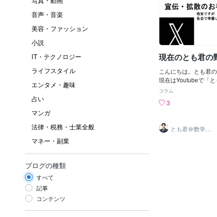
写真・動画
音声・音楽
美容・ファッション
小説
現在のとも君の
IT・テクノロジー
ライフスタイル
こんにちは。とも君の
現在はYoutubeで
エンタメ・趣味
君」として家庭教師は
コラム
料」で対応しています
占い
3
の野望とも君は日記用
マンガ
種類あります）もちろ
スで出している次も募
法律・税務・士業全般
とも君＠数学と
かなか厳しい状況でと
情報の指導実績1
マネー・副業
7年
すぐ８６歳になるので
てきています。しかし
ていかなきゃと色々試
ブログの種類
存です。またYoutu
てくれるところを「と
すべて
イトとココナラサービ
記事
し引き3,500円を考
コンテンツ
ビスでは5000円近
君の野望のサイトでは3