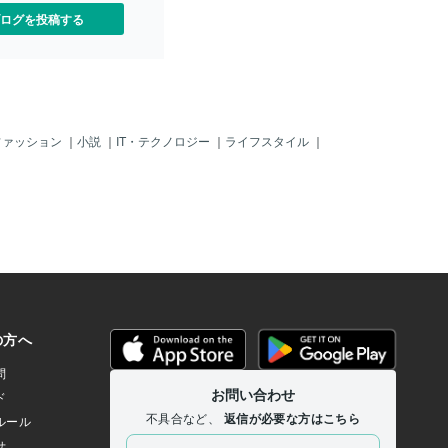
す。そんな今日はお会いする前に自分の
でもなく取り組んできまし
ログを投稿する
クルマを洗車してきました。以前からよ
して・長く続けられるこ
く利用させていただくガソリンスタンド
生活が不規則・短時間でで
に行って、ピカピカにしてきました。都
イエットの条件でした。そ
会と違い、地方にお住いの人にとってク
ニングしてみたり、キック
ルマは大事な移送手段です。ボクの地元
してみたりで瞬間的に痩せ
も田舎だったのでクルマは必需品でし
ました。でも忙しくなると
た。クルマに乗ることは楽しいことでは
絶え、また元に戻ります。
ファッション
｜
小説
｜
IT・テクノロジー
｜
ライフスタイル
｜
ありますが、一歩間違えれば死につなが
繁閑の差が大きく、一時期
る危険な乗り物です。安全運転はもちろ
3週間続くほどでした。現在
ん、メンテナンスもとても大事なんです
イエットは・リーンゲイン
ね。その中でも僕は、車をきれいにして
毎日1万歩のウォーキングのみ
おくことも大事にしています。よく「ヒ
間にして1日1時間もありま
トは足元を見られるから、クツはちゃん
はウォーキングは通勤を兼
としたのを履いたほうがいい」と言われ
実質の運動は毎日6分です。
たことがあります。いくら高い服を着て
ズは毎日の食事を8時間に修
いたとしても、靴が汚れているとカッコ
。あとはカロリー計算・食
悪く見えてしまいます。クルマも同じだ
いです。これもやり始めた
と思います。どんなにいいクルマでも、
れました。「またダイエッ
乗っている人が汚くしていたら、その人
」「それで痩せるん？」
のイメージは変わってくると思います。
痩せないよ」馬鹿にされて
趣味で乗るならいいですが生活の足
違うかもしれないですが、
たくさんあ