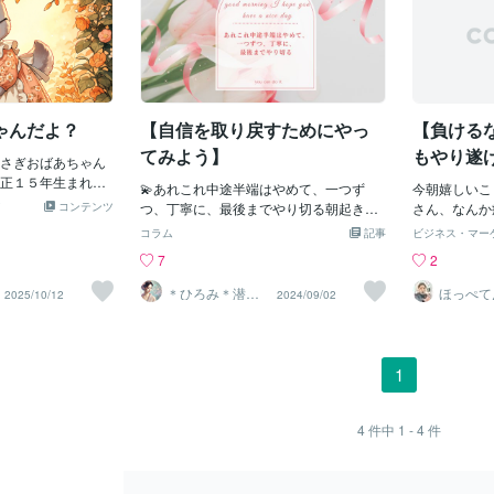
ゃんだよ？
【自信を取り戻すためにやっ
【負ける
てみよう】
もやり遂
さぎおばあちゃん
正１５年生まれだ
💫あれこれ中途半端はやめて、一つず
今朝嬉しいこ
おばあちゃんだ
コンテンツ
つ、丁寧に、最後までやり切る⁡朝起きて
さん、なんか
ないと暇だから、
気持ちは やる気満々！仕事も家事も雑務
ーク時の−7
コラム
記事
ビジネス・マー
たんだよ？おばあ
もどれも一生懸命頑張ろう！って思って
体重よりは全
7
2
ら、どんな内容も
いるのに物事が思ったように進まない…
が、もう半年
安心してお話にき
始めたことをやり遂げられないそんな時
せたので私と
＊ひろみ＊潜在
ほっぺて
2025/10/12
2024/09/02
ゃんだよ？大丈夫
意識覚醒カウン
う
ありませんか？⁡１日のスタートはちゃん
す。嬉しいけ
セラー
で素に戻ったりし
とやろう！と思って頑張っているのに何
なると「何で
ちゃんだよ？おば
をしてもうまくいかず誰も認めてくれな
に必ずなりま
めない心とやりき
い誰にも評価されないので自分に自信が
もそれは最初
1
持てず前向きになれないこんなふうに⁡気
く、これより
持ちが停滞して何をしていても中途半端
いの気持ちで
になってしまうそして自分は「ダメなん
かりです。も
4
件中
1 - 4
件
だ…」って思い初めてどんどん自己肯定
頑張ろう、そ
感が下がっていくこんな思いを感じる時
た。なので全
は自分のやることを人任せにしているか
ず我慢してい