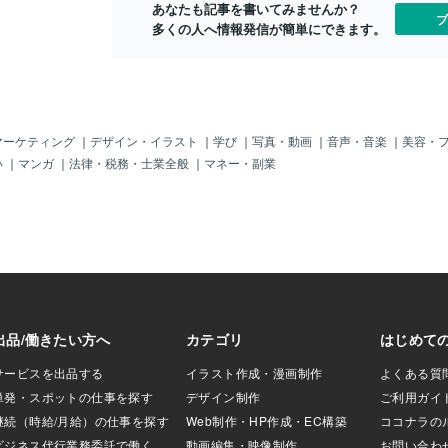
あなたも記事を書いてみませんか？
らかもこんなもんでいいや⁡あとは誰かが
いをするわけ
ブ
多くの人へ情報発信が簡単にできます。
なんとかしてくれるはず…と８割程度に
た。大前提と
収めずに⁡どんな小さなことでも１〜10ま
と・東京での
で自分ごととしてやり遂げる癖をつけよ
きることがダ
う⁡小さな【成し遂げた】が積み重なると
れまでもラン
たくさんの結果を作り達成感へと繋がる⁡⁡
ボクシングを
やり遂げる行動を続けていくとそれはい
たことはあり
つしか自分の自信へと変化する⁡自信がつ
その習慣が途
マーケティング
｜
デザイン・イラスト
｜
学び
｜
写真・動画
｜
音声・音楽
｜
美容・
くと思考が変化し行動も変化していく行
東京での活は
い
｜
マンガ
｜
法律・税務・士業全般
｜
マネー・副業
動が変化することで常に前向きな自分で
は毎日終電が
いられる⁡今日は中途半端はやめよう今日
やっているダ
も良い１日を✨こんなこと思ってません
ズ・HIIT・
か？・思った通りに進まない・自己肯定
です。運動時
感が上がらない・誰も自分を認めてくれ
せん。まして
ないそんなあなたに自信のない自分から
ねているので
抜け出し、自分を高め認められるお手伝
リーンゲイン
いいたします(*≧∀≦*)
める方法です
事の記録くら
時は馬鹿にさ
トしてるの？
「食べないと
いるとは少し
否定の言葉は