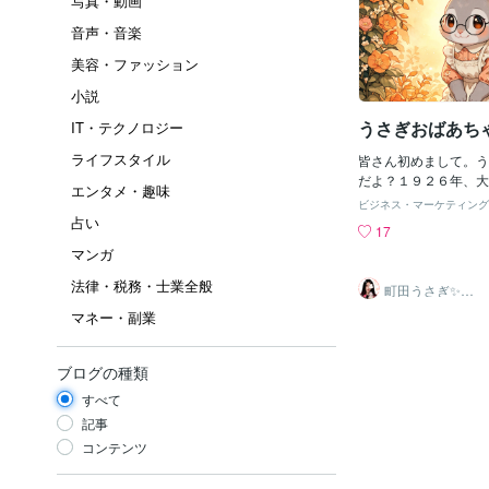
写真・動画
音声・音楽
美容・ファッション
小説
うさぎおばあち
IT・テクノロジー
ライフスタイル
皆さん初めまして。う
だよ？１９２６年、大
エンタメ・趣味
よ？白寿だよ？うさぎ
ビジネス・マーケティング
よ？ヘルパーさんがい
占い
17
電話のサービスはじめ
マンガ
ちゃん物忘れ激しいか
すぐ忘れちゃうから、
法律・税務・士業全般
町田うさぎ✨閃
てね？うさぎおばあち
光の幸せ届け人
マネー・副業
♡怪談師⛩️
やりきるからね？途中
ないよ？うさぎおばあ
あちゃんから、あきら
ブログの種類
る心をまなんでね？
すべて
記事
コンテンツ