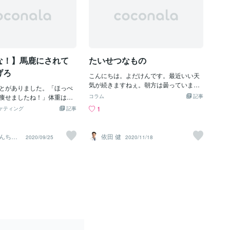
な！】馬鹿にされて
たいせつなもの
げろ
こんにちは。よだけんです。最近いい天
気が続きますねぇ。朝方は曇っていまし
とがありました。「ほっぺ
たが、今日も快晴で気持ちがいい！！若
痩せましたね！」体重はピ
コラム
記事
干スモッグかかっているかな(;´∀｀)さ
キロですが慎重に対する平均
1
ケティング
記事
て、今日は対面でお会いする方との約束
然ありますw嬉しいんです
がありました。最近は、またコロナウイ
以上継続している習慣で痩
ルスが流行ってきたみたいなので、感染
しては当たり前なことで
んちょ
依田 健
2020/09/25
2020/11/18
予防とソーシャルディスタンスを最大限
どね。ダイエットの話題に
心掛けながらの移動と対面が続いていま
痩せたのー？」なんて会話
す。これだけ経って慣れが出てきていて
すが、結構引かれます。で
も、やはり「見えないもの」へのストレ
からやってきたわけではな
スは感じるもので、最近ではコロナにつ
はこっちの方がマシ、くら
いての悩みも聴かせてもらうことも多く
少しずつやってきたことば
なっていました。誰だって怖いですよ
う少し頑張ろう、もう少し
ね、見えないものというのは。早く終息
の積み上げで痩せてきまし
して一日でも早くたくさんの方と対面で
くと言っていいほど苦労せ
お話しできる日が来ることを願っていま
るわけでもなく、大変な思