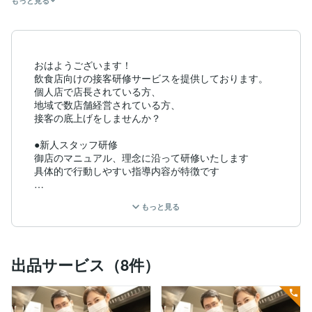
もっと見る
おはようございます！

飲食店向けの接客研修サービスを提供しております。

個人店で店長されている方、

地域で数店舗経営されている方、

接客の底上げをしませんか？

●新人スタッフ研修

御店のマニュアル、理念に沿って研修いたします

具体的で行動しやすい指導内容が特徴です

●チームビルディングサポート

もっと見る
スタッフが求めているのは”お店に貢献できるこ
と”と”人間関係の充実”です。

プリセプター制度(師弟制度)とスキルアップシートを用
いて

出品サービス（8件）
両面からチームを構築していきます。

現場から何をどう組み立てる必要があるか、

戦略を持って戦術を立案いたします。
