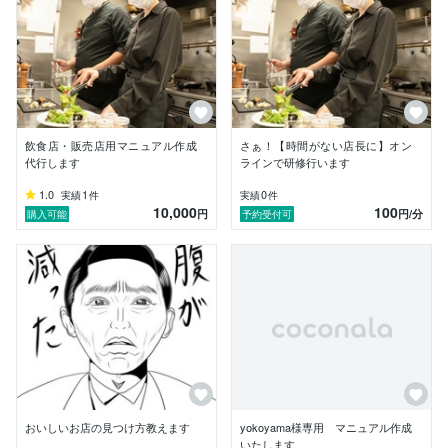
●個別店長研修

オンラインで短時間且つ、実践的な研修を行います。

営業後の時間を30分だけ、単発研修も継続研修もどち
らでも提供します。

営業後の30分ですぐに課題を解決しませんか？

今までの研修サービスは

日程の調整と時間の確保が大変でした。

オンラインで夜に行うことで

飲食店・販売店用マニュアル作成
さぁ！【時間がない店長に】オン
時間の節約と効果の高い研修を提供します。

代行します
ラインで研修行います
【過去の実績紹介】

1.0
1
0
実績
件
実績
件
10,000
100
京都の料理専門学校を卒業後、

円
円
/分
購入可能
予約受付可
神戸のレストランにて調理師として勤務。

その後全国チェーン居酒屋2社にて

新店を含む11店舗を経験。

すべての既存店の咋対比101%以上向上し、

最高咋対比140%を記録して1200店舗中のトップ10位に
入る。

2社目ではプリセプター制度(師弟制度)を用いて

離職率の30%改善にも成功した。

現在は人材系会社の営業をしており、

おいしいお店の見つけ方教えます
yokoyama様専用 マニュアル作成
過去2,500人以上のを面接・研修を経験。

いたします