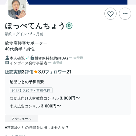
ほっぺてんちょう
最終ログイン：
5ヶ月前
飲食店接客サポーター
40代前半
男性
本人確認
機密保持契約(NDA)
未登録
インボイス発行事業者
未登録
3
3.0
21
販売実績
評価
フォロワー
納品ごとの予算目安
ビジネス代行・事務代行
3,000円〜
飲食店向け人材教育コンサル
3,000円〜
求人広告コンサル
スケジュール