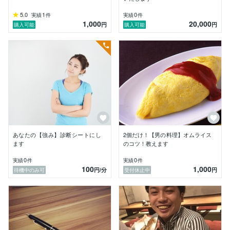
5.0
1
0
実績
件
実績
件
人材研修の特徴としては

1,000
20,000
円
円
購入可能
購入可能
”スキルアップ”と”人間関係の戦略的構築”をモットーに

プリセプター制度(師弟制度)を具体的に

可視化できることが特徴です。

あなたの【強み】診断シートにし
2個だけ！【男の料理】オムライス
ます
のコツ！教えます
0
0
実績
件
実績
件
100
1,000
円
/分
円
待機中のみ可
受付休止中