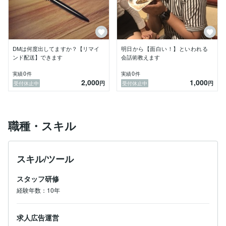
DMは何度出してますか？【リマイ
明日から【面白い！】といわれる
ンド配送】できます
会話術教えます
0
0
実績
件
実績
件
2,000
1,000
円
円
受付休止中
受付休止中
職種・スキル
スキル/ツール
スタッフ研修
経験年数：10年
求人広告運営