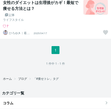
女性のダイエットは生理後がカギ！最短で
痩せる方法とは？
記事
ライフスタイル
7
ひろゆき｜看護
2025/04/17
師を元気にする
トレーナー
1
1
件中
1 - 1
件
ホーム
ブログ
「#痩せトレ」タグ
カテゴリ一覧
コラム