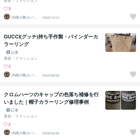
美容・ファッション
3
沖縄の靴カバン
2025/12/13
修理店【NAMEL
ESS】
GUCCI(グッチ)持ち手作製・バインダーカ
ラーリング
記事
美容・ファッション
3
沖縄の靴カバン
2025/08/26
修理店【NAMEL
ESS】
クロムハーツのキャップの色落ち補修を行
いました｜帽子カラーリング修理事例
記事
美容・ファッション
2
沖縄の靴カバン
2026/02/26
修理店【NAMEL