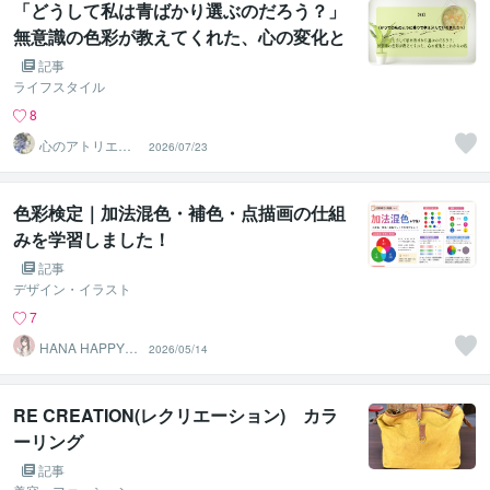
「どうして私は青ばかり選ぶのだろう？」
無意識の色彩が教えてくれた、心の変化と
これからの私
記事
ライフスタイル
8
心のアトリエ～
2026/07/23
心象画家：卯月
螢～
色彩検定｜加法混色・補色・点描画の仕組
みを学習しました！
記事
デザイン・イラスト
7
HANA HAPPY 8
2026/05/14
7
RE CREATION(レクリエーション) カラ
ーリング
記事