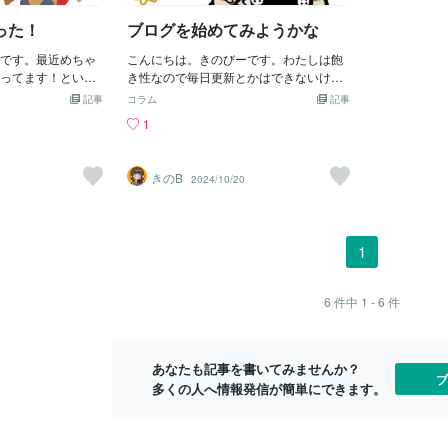
スのぬいぐる
みしい…パレード
ッジはダイソー、クリアシールの台紙は
が大ボリュー
った！
ブログを始めてみようかな
イストーリーの次
セリアで購入したものです作り方は簡
にもシューア
フロート）すごく
単、家のプリンターでクリアシールを作
です。最近めちゃ
こんにちは。きのびーです。わたしは飽
い！さすがに
きるシュガーラッ
りそれを白い缶バッジにペタリ！それで
ってます！といっ
き性なので毎日更新とかはできないけ
ので一緒に同
、楽しいものだと
完成で良いのですがリボンでバレッタ風
017年）に発売さ
ど、なにか楽しいことがあったり、良い
べてもらいな
ウィンのパレー
記事
にしました。とってもかわいい！（自画
コラム
記事
う古い作品しかま
写真が撮れたりしたときとかこのココナ
に入場特典の
なのほんとうにか
自賛）早速ドロロ好きな友達にプレゼン
1
…！わたしはモン
ラブログに日記として投稿していきたい
に戦闘したば
ぎてディズニー行
トしたら可愛く写真を撮ってくれました
が初めてで、知識
なと思います。Twitterに載せているイラ
マガラちゃん
魔法のキスの映画
☺️簡単&amp;満足感があって作って良か
したが…出てくる
ストをこっちでも少しずつ紹介したり、
ながら移動し
、見直して本当に
ったですしかし、問題が発生しました…
きのB
2024/10/20
子が多くてかわい
あとたまにイラスト関係の仕事の告知と
到着…↓の記
ルエラが同じフロ
作って二ヶ月後くらいでしょうか、直射
たびに好きな子が
か挟むかもしれない感じのゆるゆる運営
たかった理由
ちゃくちゃ"美"っ
日光に当ててたわけでもないのに印刷し
タクなのでグッズ収
ですが、よろしくお願いします。
オレイア＆リ
かった～！来年の
た部分が赤くなってしまいました…この
ルカリをポチポ
しくて…！！
現象には見覚えがあり、以前100均で購
1
うモンスターがな
違いバージョ
入した用紙でステッカーを作った時で
こで最初は詰みま
かなぁ…って
す。こちらも直射日光に当ててたわけで
ラスト↓ジタバタ
ロ…してたら
もないのにたった2〜3日で赤焼けしてし
6
件中
1 - 6
件
イャンクックを倒
ちで写真をパ
まったのですどうすれば対策できるか考
するモンスターに
い〜！！お迎
え、AmazonでUVカット機能ありの、片
の独特のかわい
二人セットで
面ラミネート加工ができる透明フィルム
ターのウルクスス
ログは写真が
あなたも記事を書いてみませんか？
を買い、ステッカーの表面に半分貼って
ブ
ルカリでぬいぐる
た〜今日もブ
多くの人へ情報発信が簡単にできます。
数日置いてみました▲左側が無加工、右
！ふわふわ〜もっ
側がUVカットの
📷それから！リオ
夫婦のモンスター