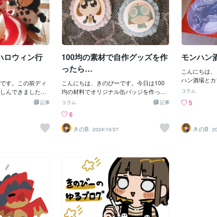
ハロウィン行
100均の素材で自作グッズを作
モンハン
ったら…
こんにちは、
ハン酒場とカ
です。この前ディ
こんにちは、きのびーです。今日は100
お話をします
しんできました。
均の材料でオリジナル缶バッジを作った
コラム
ゆるコラボカ
がすごかったせっ
時のことをお話したいと思います。缶バ
5
記事
コラム
記事
観に合った装
だったから今回は
ッジを作ろう！と思った理由は、友達と
6
リジナルのフ
ード中心！（とい
の間でケロロブームがきて、絵を描いた
を楽しめる場
からいろんな種類
り、それをSNSのアイコンにしたり…わ
きのB
きのB
2024/10/27
2
きたものの写
なかでも美味しか
たしはタママ推しで、友達はドロロ推
はハンバーグ
ソフトクリーム〜
し！グッズがほしいね、自作するか！と
スやマスター
感じがしてすごく
いう話になり、なにを作るか案を出し合
かったです。
イスのためにもも
い、缶バッジを作ることにしましたほし
ドリンクも飲
ホーンテッドマン
いのはお互い好きなキャラのみだったの
できれい〜石
ジャックカッコイ
で、同人グッズのサイトで注文すると気
囲気合ってい
けど今回は一回で
軽に作れる値段じゃないことと、販売す
うか石チョコ
クションも乗り納
る予定はなく自分たちで楽しむ範囲のた
り☺️次にデ
が貰えたので帰宅
め、材料を100均で揃えることに。その
きい！！！比
トにペタリ…終わ
とき用意したものはこちらです白い缶バ