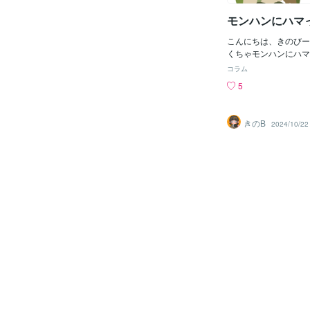
っちゃうのほんとにさ
モンハンにハマ
のハモカラの演出（ト
がシュガーラッシュの
こんにちは、きのびー
泣ける。次に新しくで
くちゃモンハンにハマ
シュのアトラクション
ても、今から7年前（2
いいな。それからハロ
コラム
れたダブルクロスとい
ド！先頭がファシリエ
5
だプレイしてないです
っこよすぎる楽しみす
ハン自体プレイするの
く前日にプリンセスと
ゼロからのスタートで
もう一回見直したけど
きのB
2024/10/22
モンスターが個性的な
良かったあと女王とク
い！モンスターを倒す
ートに乗ってるのもめ
増えていきます💥オ
て感じがしてすごくよ
集欲が出てきて毎日メ
Dハロも楽しみ！
チ！イャンクックとい
かなか倒せなくて、そ
した。その時描いたイ
走るところがかわいい
した後は、雪山に生息
メロメロに…フルフル
さ…！ウサギなモンス
はお気に入りすぎてメ
みをポチり！かわいい
と写真撮っていきたい
レウスとリオレイア！