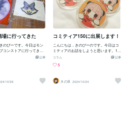
酒場に行ってきた
コミティア150に出展します！
きのびーです。今日はモン
こんにちは，きのびーのです。今日はコ
プコンストアに行ってきた
ミティアのお話をしようと思います。11
。モンハン酒場とは、いわ
月17日に東京ビッグサイトにて行われる
記事
コラム
記事
フェみたいなもので、世界
コミティア150に出展することが決まり
5
飾がしてある店内の中でオ
ました！チャイナをテーマにしたオリジ
ードやドリンク、デザート
ナルグッズを持っていく予定です。麻雀
所です。さっそく！食べて
牌のシールや…描き下ろしのまんまるキ
きのB
024/10/26
2024/10/24
真〜！こんがり肉！🍖中身
ーホルダーの準備が終わったところで
になっていて、トマトソー
す。その他のグッズについてはまた別記
ドをつけて食べたらおいし
事で紹介したいと思いますそんなコミテ
それからティガレックスの
ィアですが、なんと初出展だったりしま
みました。オレンジと水色
す！デザフェスには一度出たことがある
チョコが乗っているのが雰
のですが、コミティアとデザフェスは似
てすごくよかったですとい
てるようで客層や人気のグッズが違うみ
の味が懐かしすぎてほっこ
たいですね。コミティアが終わり次第、
ザート！キリンのパフェ…大
感想ブログはもちろん、今後コミティア
較するために左にウルクス
に出展を考えてるクリエイターさまの参