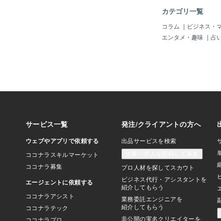
なんですが、生態がと
カテゴリ一覧
ス、赤い方がオスです
達について調べていた
コラム
｜
ビジネス・
るカプコンストアにこ
エンタメ・趣味
｜
占
みが売ってるらしく…
でカプコンストアに…
その時のこともまた別
ししたい〜そんな感じ
ですが、モンハン沼に
なきのでしたきのB▼
る