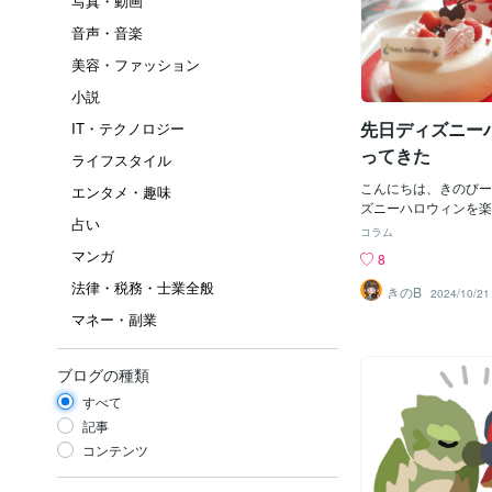
写真・動画
音声・音楽
美容・ファッション
小説
先日ディズニー
IT・テクノロジー
ってきた
ライフスタイル
こんにちは、きのびー
エンタメ・趣味
ズニーハロウィンを楽
占い
平日に行ったのに混雑
コラム
かくのハロウィン期間
マンガ
8
アトラクションよりフ
法律・税務・士業全般
ってもわたしは少食だ
きのB
2024/10/21
は食べられず）そんな
マネー・副業
ったのはパンプキンの
かぼちゃのプリンって
おいしかった、このア
ブログの種類
う一回インパしたい！
すべて
ションも乗りました！
イ〜！毎年二回は乗る
記事
我慢…！バズのアトラ
コンテンツ
め！記念のステッカー
後いつも使ってるノー