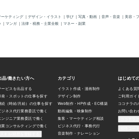
ても良い…緑がメ
。ネットでこの子
ら東京や大阪にあ
マーケティング
｜
デザイン・イラスト
｜
学び
｜
写真・動画
｜
音声・音楽
｜
美容・
の子達のぬいぐる
い
｜
マンガ
｜
法律・税務・士業全般
｜
マネー・副業
！！欲しい！！の
行きました！！笑
日のブログでお話
でまだまだ初心者
片足突っ込みつつ
続きのブログを見