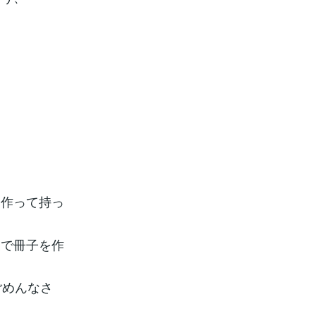
を作って持っ
腹で冊子を作
ごめんなさ