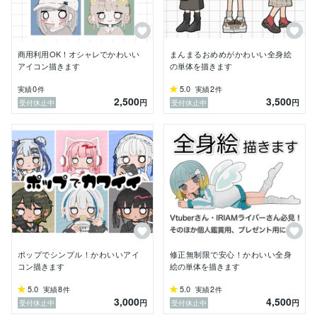
商用利用OK！オシャレでかわいい
まんまるおめめがかわいい全身絵
アイコン描きます
の単体を描きます
0
5.0
2
実績
件
実績
件
2,500
3,500
円
円
受付休止中
受付休止中
ポップでシンプル！かわいいアイ
修正無制限で安心！かわいい全身
コン描きます
絵の単体を描きます
5.0
8
5.0
2
実績
件
実績
件
3,000
4,500
円
円
受付休止中
受付休止中