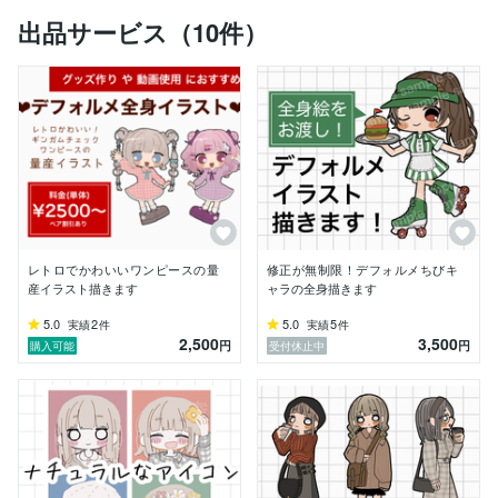
出品サービス（10件）
レトロでかわいいワンピースの量
修正が無制限！デフォルメちびキ
産イラスト描きます
ャラの全身描きます
5.0
2
5.0
5
実績
件
実績
件
2,500
3,500
円
円
購入可能
受付休止中