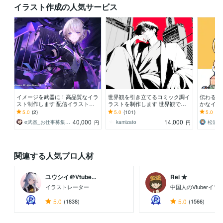
イラスト作成の人気サービス
イメージを武器に！高品質なイラ
世界観を引き立てるコミック調イ
伝わる！
スト制作します 配信イラスト、
ラストを制作します 世界観で惹
かなイラ
立ち絵、キャラデザまで幅広くお
きつける、商用対応の一枚絵をご
ラシ・リー
5.0
(2)
5.0
(101)
5.0
(76
まかせください！
提供致します。
量注文実
40,000
14,000
e武器_お仕事募集中！
kamizato
松浦 
円
円
関連する人気プロ人材
ユウシイ＠Vtube...
Rei ★
イラストレーター
中国人のVtuberイ
5.0
(1838)
5.0
(1566)