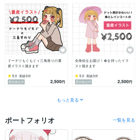
ドーナツもぐもぐ＋三角座りの量
全身絵をお届け！傘を持ったイラ
産イラスト描きます
スト描きます
5.0
3
5.0
3
実績
件
実績
件
2,500
2,500
円
円
受付休止中
受付休止中
もっと見る
ポートフォリオ
一覧を見る