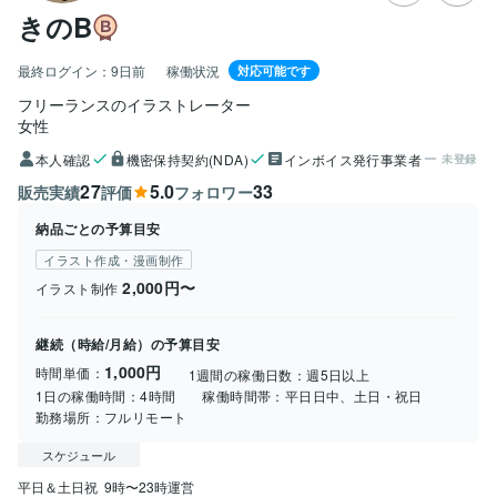
きのB
最終ログイン：
9日前
稼働状況
対応可能です
フリーランスのイラストレーター
女性
本人確認
機密保持契約(NDA)
インボイス発行事業者
未登録
27
5.0
33
販売実績
評価
フォロワー
納品ごとの予算目安
イラスト作成・漫画制作
2,000円〜
イラスト制作
継続（時給/月給）の予算目安
1,000円
時間単価：
1週間の稼働日数：
週5日以上
1日の稼働時間：
4時間
稼働時間帯：
平日日中、土日・祝日
勤務場所：
フルリモート
スケジュール
平日＆土日祝  9時〜23時運営