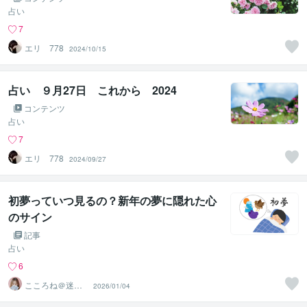
占い
7
エリ 778
2024/10/15
占い ９月27日 これから 2024
コンテンツ
占い
7
エリ 778
2024/09/27
初夢っていつ見るの？新年の夢に隠れた心
のサイン
記事
占い
6
こころね＠迷い
2026/01/04
を整理し導く占
い師