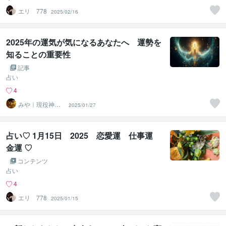
エリ 778
2025/02/16
2025年の運気が気になるあなたへ 運勢を
知ることの重要性
記事
占い
4
みや｜現役神主■
2025/01/27
鑑定 お祓い専門
占い♡ 1月15日 2025 恋愛運 仕事運
金運 ♡
コンテンツ
占い
4
エリ 778
2025/01/15