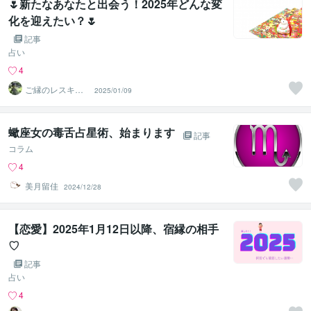
🌷新たなあなたと出会う！2025年どんな変
化を迎えたい？🌷
記事
占い
4
ご縁のレスキュ
2025/01/09
ー鑑定師♡ズー
テメルク寧々
蠍座女の毒舌占星術、始まります
記事
コラム
4
美月留佳
2024/12/28
【恋愛】2025年1月12日以降、宿縁の相手
♡
記事
占い
4