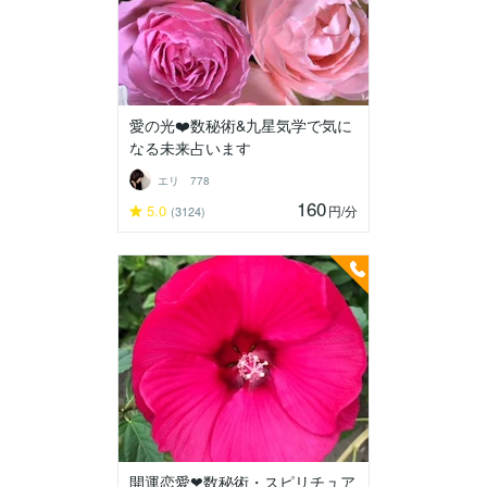
愛の光❤️数秘術&九星気学で気に
なる未来占います
エリ 778
160
5.0
円
/分
(3124)
開運恋愛❤数秘術・スピリチュア