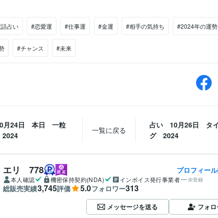
電話占い
#恋愛運
#仕事運
#金運
#相手の気持ち
#2024年の運勢
勢
#チャンス
#未来
0月24日 本日 一粒
占い 10月26日 タ
一覧に戻る
2024
グ 2024
エリ 778
プロフィール
本人確認
機密保持契約(NDA)
インボイス発行事業者
未登録
3,745
5.0
313
総販売実績
評価
フォロワー
メッセージを送る
フォロ