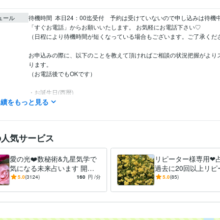
ュール
待機時間  本日24：00迄受付　予約は受けていないので申し込みは待機
「すぐお電話」からお願いいたします。 お気軽にお電話下さい♡　

（日程により待機時間が短くなっている場合もございます。ご了承くださ
お申込みの際に、以下のことを教えて頂ければご相談の状況把握がより
ります。

（お電話後でもOKです）

・お誕生日(西暦)

実績をもっと見る
・恋愛や対人関係で占ってほしい方がいる場合は

　お相手のお誕生日(西暦)
ライフスタイル・その他 / 占い師
経験年数 : 7年
職種
の人気サービス
環境社会検定
取得年 : 2009年
検定
某協会認定占術資格
取得年 : 2020年
愛の光❤️数秘術&九星気学で
リピーター様専用❤
気になる未来占います 開運❤
過去に20回以上リピ
占い
スピリチュアル・数秘・九星気学・四柱推命
複数占術
分野
【恋愛・相手の気持ち・仕
いただいた方のため
5.0
(3124)
160
円
/分
5.0
(85)
占い
電話占い
恋愛
仕事
ヒーリング
運勢
複数占術
事・金運】