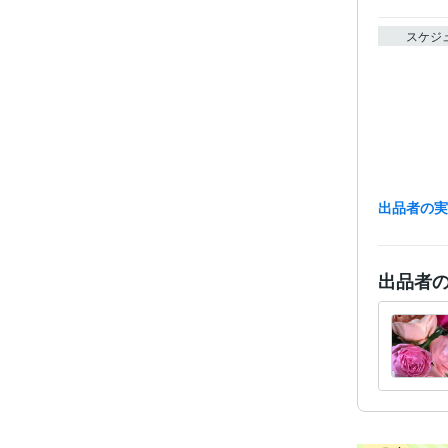
スケジ
出品者の
経験
出品者
資格・
得意