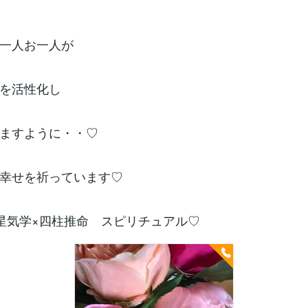
一人お一人が
を活性化し
ますように・・♡
幸せを祈っています♡
星気学×四柱推命 スピリチュアル♡