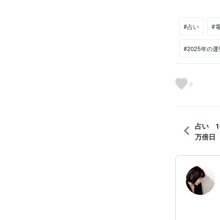
#占い
#
#2025年の運
8
占い 1
万倍日 