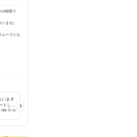
中の時間で
いませ）

スムーズとな
占います
スピリチュアル・九星気学で
ートして
恋愛❤お仕事♡占います 占い
の占い
❤開運♡ハッピー開運へアプ
120
円
/分
5.0
(104)
200
円
/分
ローチ！