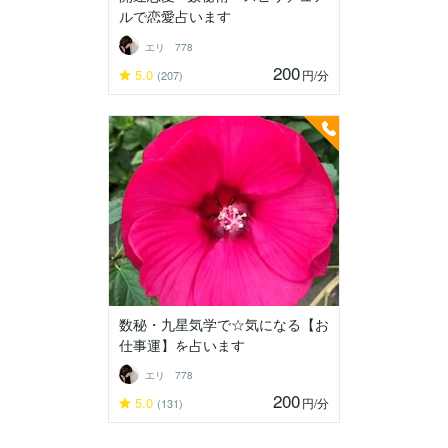
ルで恋愛占います
エリ 778
200
5.0
円
/分
(207)
数秘・九星気学で☆気になる【お
仕事運】を占います
エリ 778
200
5.0
円
/分
(131)