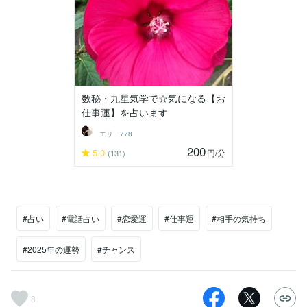
数秘・九星気学で☆気になる【お
仕事運】を占います
エリ 778
200
5.0
円
/分
(131)
#占い
#電話占い
#恋愛運
#仕事運
#相手の気持ち
#2025年の運勢
#チャンス
8