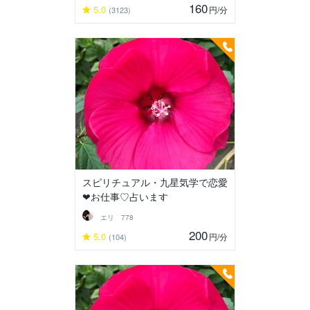
160
5.0
円
/分
(3123)
スピリチュアル・九星気学で恋愛
❤お仕事♡占います
エリ 778
200
5.0
円
/分
(104)