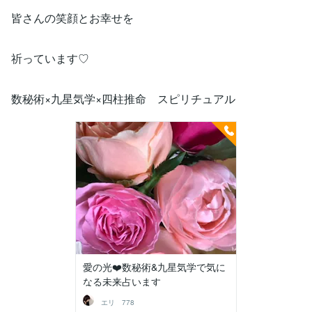
皆さんの笑顔とお幸せを
祈っています♡
数秘術×九星気学×四柱推命 スピリチュアル
愛の光❤️数秘術&九星気学で気に
なる未来占います
エリ 778