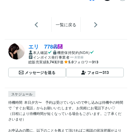
一覧に戻る
エリ 778
本人確認
機密保持契約(NDA)
インボイス発行事業者
未登録
総販売実績
3,743
評価
5.0
フォロワー
313
メッセージを送る
フォロー
313
スケジュール
待機時間  本日夕方〜　予約は受けていないので申し込みは待機中の時間
で「すぐお電話」からお願いいたします。 お気軽にお電話下さい♡　

（日程により待機時間が短くなっている場合もございます。ご了承くだ
さいませ）

お申込みの際に、以下のことを教えて頂ければご相談の状況把握がより