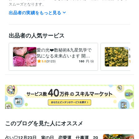
スムーズとなります。

（お電話後でもOKです）

出品者の実績をもっと見る
・お誕生日(西暦)

・恋愛や対人関係で占ってほしい方がいる場合は

　お相手のお誕生日(西暦)
出品者の人気サービス
経験職種
ライフスタイル・その他 / 占い師
経験年数 : 7年
愛の光❤️数秘術&九星気学で
リピ
気になる未来占います 開運❤
過去
資格・検定
【恋愛・相手の気持ち・仕
いた
5.0
(3123)
160
円
/分
5.0
環境社会検定
取得年 : 2009年
事・金運】
某協会認定占術資格
取得年 : 2020年
得意分野
占い
スピリチュアル・数秘・九星気学・四柱推命
複数占術
占い
電話占い
恋愛
仕事
ヒーリング
運勢
複数占術
このブログを見た人にオススメ
占い♡12月23日 寅の日 恋愛運 仕事運 20