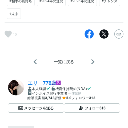
#相手の気持ち
#2024年の運勢
#2025年の運勢
#チャンス
#未来
10
一覧に戻る
エリ 778
本人確認
機密保持契約(NDA)
インボイス発行事業者
未登録
総販売実績
3,743
評価
5.0
フォロワー
313
メッセージを送る
フォロー
313