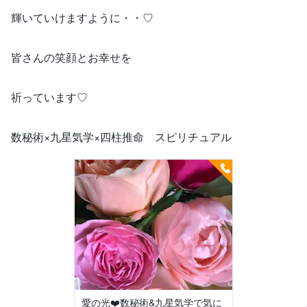
輝いていけますように・・♡
皆さんの笑顔とお幸せを
祈っています♡
数秘術×九星気学×四柱推命 スピリチュアル
愛の光❤️数秘術&九星気学で気に