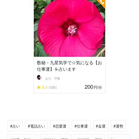
数秘・九星気学で☆気になる【お
仕事運】を占います
エリ 778
200
5.0
円
/分
(131)
#占い
#電話占い
#恋愛運
#仕事運
#金運
#運勢