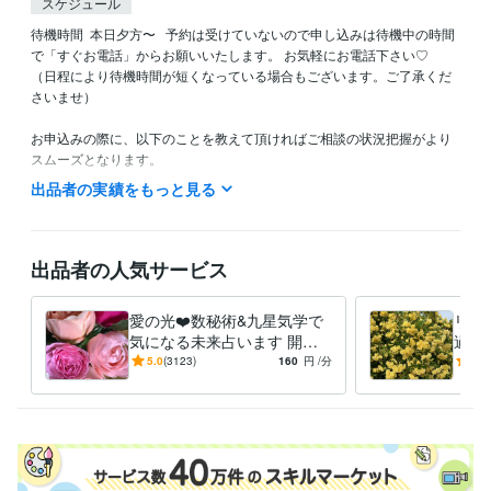
スケジュール
待機時間  本日夕方〜   予約は受けていないので申し込みは待機中の時間
で「すぐお電話」からお願いいたします。 お気軽にお電話下さい♡　

（日程により待機時間が短くなっている場合もございます。ご了承くだ
さいませ）

お申込みの際に、以下のことを教えて頂ければご相談の状況把握がより
スムーズとなります。

（お電話後でもOKです）

出品者の実績をもっと見る
・お誕生日(西暦)

・恋愛や対人関係で占ってほしい方がいる場合は

　お相手のお誕生日(西暦)
出品者の人気サービス
経験職種
ライフスタイル・その他 / 占い師
経験年数 : 7年
愛の光❤️数秘術&九星気学で
リピ
気になる未来占います 開運❤
過去
資格・検定
【恋愛・相手の気持ち・仕
いた
5.0
(3123)
160
円
/分
5.0
環境社会検定
取得年 : 2009年
事・金運】
某協会認定占術資格
取得年 : 2020年
得意分野
占い
スピリチュアル・数秘・九星気学・四柱推命
複数占術
占い
電話占い
恋愛
仕事
ヒーリング
運勢
複数占術