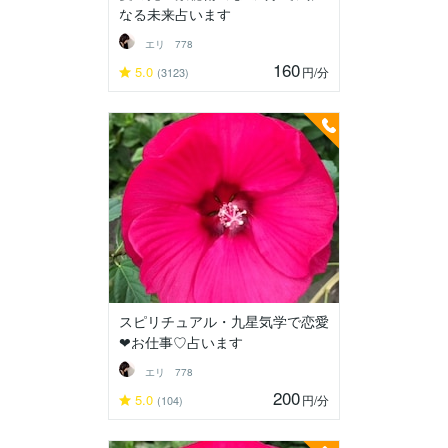
なる未来占います
エリ 778
160
5.0
円
/分
(3123)
スピリチュアル・九星気学で恋愛
❤お仕事♡占います
エリ 778
200
5.0
円
/分
(104)