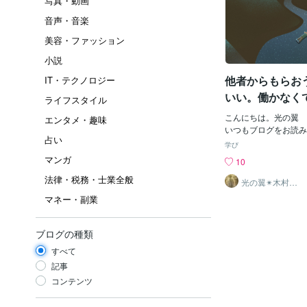
写真・動画
音声・音楽
美容・ファッション
小説
他者からもらお
IT・テクノロジー
いい。働かなく
ライフスタイル
こんにちは。光の翼 
エンタメ・趣味
いつもブログをお読み
占い
とうございます♪今現
学び
む」状況を体験するた
マンガ
10
い」状況を体験中です
法律・税務・士業全般
者と「望まない」場所
光の翼✴︎木村心
美
こは、その他者がオス
マネー・副業
たのですけど…。）脱
物をロッカーに入れよ
時、 突然不意に頭上
ブログの種類
セージが降りてきて内
すべて
し、深い理解がやって
ヤーメッセージはいつ
記事
前触れもなく突如降り
コンテンツ
か…！なるほど。この
「望む」と「望まない