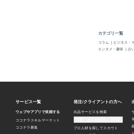
ているので「望まない
れまで拒否していた状
れた時に「望む」状況
いう事のようです。「
い」はひとつで同じも
意識がどちらか一方を
カテゴリ一覧
れば、残すもう一方も
れることはないのです
コラム
｜
ビジネス・
を遊びながら自由に過
エンタメ・趣味
｜
占
来であれば日常生活や
ずなのにこちらから求
方からすすんで衣服や
れて現在も他者の厚意
提供してくれておりま
コのトリミング費用や
類、ペットシーツまで
くなる…という季節の
気に上着類、ダウンジ
ーや手袋などの防寒具
ってきて「今日はどの
な…？」…と悩むほど
走してくれる飲食店や
衣類は１００％完璧に
ッタリ！…