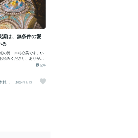
根源は、無条件の愛
いる
光の翼 木村心美です。い
お読みくださり、ありがと
♪11月20日の冥王星水瓶座
記事
生の魂の学びはいよいよ佳
る気配をひしひしと感じて
宙の根源の愛破壊と再生い
︎木村心
2024/11/13
マックスです。最終段階に
るようで、ハイヤーセルフ
クトもさらに頻繁になって
ちらが難解に感じて投げか
これまで慣れ親しんだ様々
て遅くとも翌日中には理解
ヒントを与えてくれます。
る愛は、3次元の愛とはエネ
も段違いでかけ離れてお
不慣れで馴染みもなく難解