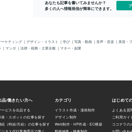
あなたも記事を書いてみませんか？
」状況を体験しこ
「私」を変えてくれる！…と考えている
過ぎて最近で
ブ
多くの人へ情報発信が簡単にできます。
況の数々を受け入
うちは、残念ながら「私」が変わる事な
うです…汗笑
がやってくる…と
ど永遠にありません。外側他者に向かう
ンで順調に進
望む」と「望まな
強い怒りや依存心は、愛ではなく恐れの
くるとさすが
のなので「私」の
エネルギー振動数。「依存」は究極の愛
こを探しても
受け入れられなけ
である「自立」とは対極であり「私」を
てすらもいな
「私」の世界に現
変えてくれるような「他者」がいなけれ
「正解」とす
。相変わらず毎日
ば「私」は変われない…。という恐れに
内側にしかあ
マーケティング
｜
デザイン・イラスト
｜
学び
｜
写真・動画
｜
音声・音楽
｜
美容・
ごしている為、本
基づいた信念が無意識内に根強くはびこ
人にとっても
い
｜
マンガ
｜
法律・税務・士業全般
｜
マネー・副業
食べ物にも困るは
っておりその通りの恐れの分離世界を現
「決して恋愛
めなくても他者の
象化します。内側から湧き上がる感情が
してくれてい
食料を提供してく
愛と恐れの２つに分離しているのであれ
たくない…。
によって住居まで
ば、「私」は愛と恐れが分離している分
ってきて無意
す。おまけにワン
離世界に住んでいます。当然、「私」と
いていた他人
フードやおやつ
出会う他者たちも優と劣、損と得、愛と
顔を覗かせま
も…。これから寒
恐れ、肯定と否定などのように２元がひ
導き出した宇
変わり目には、一
とつに統合しない分離した意識の他者の
驚愕すぎる今
ャケットやマフラ
みになります。他者が「私」を変えてく
らない３次元
などが続々と集ま
れるのならOK！その「他者」を称賛しま
り「男性から
服を着ようか
す！他者が「私」を変えてくれないなら
ている悪い女
です。彼らがご馳
NG！その「他者」を否定します！怒…と
ん…泣この次
差し出してくれる
いう２極の両極が分離した意識のままな
物事を分離し
私の趣味嗜好にピ
らば、「私」の内側で湧き上がる感情も
か」で判断す