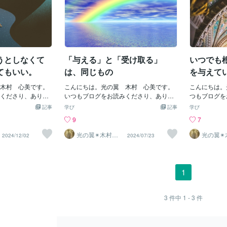
うとしなくて
「与える」と「受け取る」
いつでも
てもいい。
は、同じもの
を与えて
木村 心美です。
こんにちは。光の翼 木村 心美です。
こんにちは。
くださり、ありが
いつもブログをお読みくださり、ありが
つもブログを
在の私は、「望
とうございます♪他者が「私」に「◯◯
うございます
記事
学び
記事
学び
めに、「望まな
をしてくれない…怒」「もっと◯◯して
入りを迎え今
9
7
。「望まない」他
くれたらいいのに、私に◯◯してくれな
境に入ってい
に訪れた際に（そ
いとは…怒 この人、全然ダメや
おります。宇
光の翼✴︎木村心
光の翼✴
2024/12/02
2024/07/23
美
美
スメする銭湯だっ
ん！！」他者に対してこのような（他者
よいよクライ
衣所で着替えの荷
が〇〇してくれない怒りや不満が内側か
やってきてい
うとしたその
ら湧き上がってくる場合…。）その内な
からのコンタ
からそのようなメッ
る怒りは、「私」の中の他者に対する強
きました。こ
1
面でピッタリ符合
い依存心が無意識内（潜在意識）にある
ける質問にも
きました。（ハイ
事を教えてくれています。それに気づき
な手法を使っ
でも例外なく何の
ながら内なる怒りや不平不満を手放し浄
できるように
3
件中
1 - 3
件
てきます。）そっ
化できているのならば、何の問題もなく
（根源が伝え
世界は「私」の
順調な浄化のプロセスと言えるでしょ
ルギー振動数
」の二極に分離し
う。他者が「私」に色々と教えてくれて
り、まったく