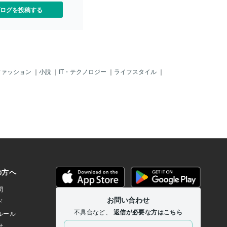
は訳分からなくて混乱しそ
ログを投稿する
）これまでは比較的カンタ
んできましたが、終盤まで
に難しく…。外側世界のど
ヒントは見つからず転がっ
い。愛に基づいて根源が
る答えというのは「私」の
りませんが、その答えが万
ファッション
｜
小説
｜
IT・テクノロジー
｜
ライフスタイル
｜
「正解」とは限りません。
対象ではないが、私を援助
るこの善良な男性を傷つけ
」…という感情が湧き上が
識の奥底から長年こびりつ
軸の「私」がひょっこりと
す…。悩んだ末に ようやく
宙の根源が「正解」とする
回の選択は、私の内情を知
領域の第３者が一見するな
の好意をいいことに貢がせ
」…に映るに違いありませ
元領域の意識は、すべての
て認識する為に「善か悪
る者が大半を占めて