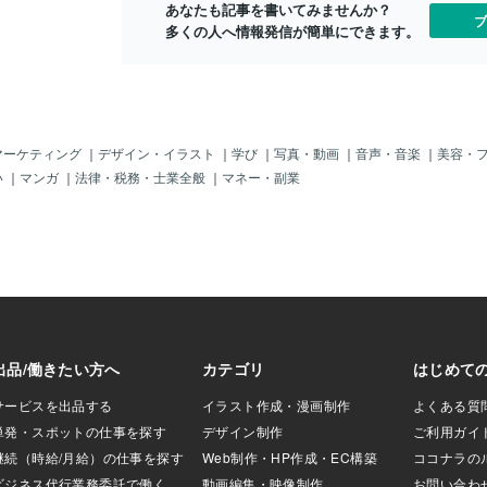
あなたも記事を書いてみませんか？
行動が先、気分は
うだから。 ところが、この本に書か
観（人生哲学
ブ
多くの人へ情報発信が簡単にできます。
。● 疲れたらすぐ
れている事は、様々な自己啓発の場で引
もそも哲学と
気づきにくく、溜
き継がれています。当院の「再発予防 プ
言えば「自分
し疲れたかも」と
ログラム」も これらいろんな本やセミ
あなたの生き
休む。これは甘え
ナーへの参加から生まれました。 そこ
分の軸（価値
す。２ 回復期に
で今回、「思考は現実化する」を患者さ
と、周りの環
」● 完全復活を目
ん向けだけではなく、読書を途中で諦め
しまい、後悔
なきゃ」と思うほ
たニキ、ネキ向けに、諦めた僕が 改め
からこそ、自
マーケティング
｜
デザイン・イラスト
｜
学び
｜
写真・動画
｜
音声・音楽
｜
美容・
がかかります。回
てプレゼンしよう。興味がわいたらもう
かを決めてお
い
｜
マンガ
｜
法律・税務・士業全般
｜
マネー・副業
たり前。調子が戻
一度読み直してみて欲しい。今日のまと
ることが重要
り返します。● 他
め：だからあなたも成功できる「当たり
じで、たくさ
もう普通に働いて
前を特別熱心にする」目次＊ 自分の大切
分にとって最
回復を遅らせま
「当たり前を」＊ 「特別熱心に」＊「す
自分の軸 が
人それぞれです。●
る」＊ 新たな「当たり前を」＊ 「だか
生活スタイル
期は、判断力がま
ら、あなたにもできる」＊ 自分の大切
のアプローチ
・大きな決断・人
「当たり前を」 冒頭部は、「思考は現
見つける方法
束これらは、もう
実化する」で一番大事な箇所だ。人生に
康」や「治療
で大丈夫です。
おいて、何を大事に生きるか？言い換え
が、実は人生
る心構え回復期
ると どんな人生を歩みたいか？ それ
イル”を決め
「崩れない」こと
を自分で決めてくださいって言ってる。
は多くの場合
いい日はやりすぎ
そこには思考、願望、ビジョン、信
無宗教の傾向
責めない・波があ
念、理想、といった文字が見える。 例
ある一方で、
構え
えば、人生の最後の最後に振り
もありません