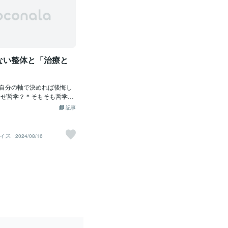
ない整体と「治療と
自分の軸で決めれば後悔し
なぜ哲学？＊そもそも哲学と
の軸の見つけ方＊全ては後
記事
に＊ なぜ哲学？なぜ治療に
痛みとは、ただ身体が不調
く、実はその背後に メッ
ィス
2024/08/16
れています。痛みがあるの
どの外的な要因も原因です
するかは、私たちの生き方
きく影響されます。 例え
かったときに「どう治療す
う問いに対して薬を使うの
を見直すのか、自然療法を
いった選択肢があります。
択は、単に病気を治すだけ
ちのライフスタイルや価値