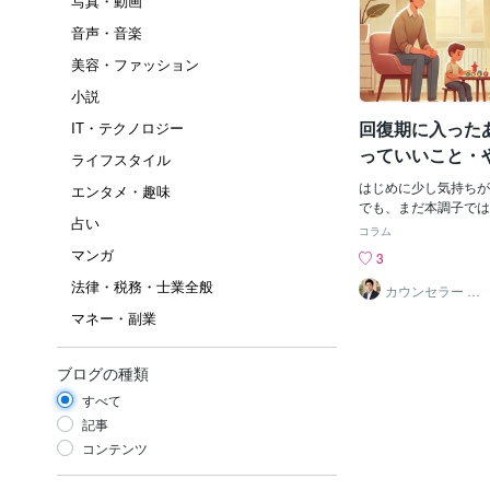
写真・動画
音声・音楽
美容・ファッション
小説
回復期に入った
IT・テクノロジー
っていいこと・
ライフスタイル
いこと【心理学
はじめに少し気持ちが
エンタメ・趣味
でも、まだ本調子では
占い
復期」は、実は一番つ
コラム
です。無理をするとぶ
マンガ
3
ると不安になる。今日
法律・税務・士業全般
に進むための「やって
カウンセラー ゆ
うすけ
らなくていいこと」を
マネー・副業
お伝えします。１ 回
いこと」● 小さな日
は、特別なことをする
ブログの種類
ん。・決まった時間に
すべて
事を一つする・外の空
通」が、心を安定させ
記事
分より「行動」を基準
コンテンツ
気分の波がまだ不安定
出たら動く」ではなく