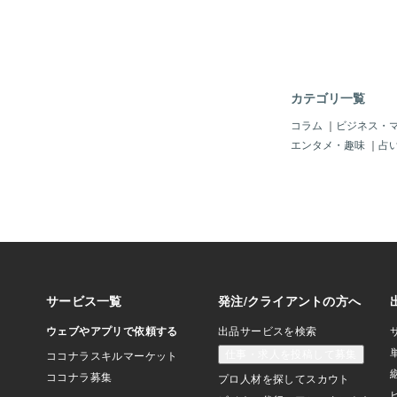
動く」を意識します。
あとからついてきます
休む回復期の疲れは、
まりやすいです。「少
思ったら、その時点で
ではなく、再発予防で
カテゴリ一覧
「やらなくていいこと
指す「もう元気になら
コラム
｜
ビジネス・
ど、心にプレッシャー
エンタメ・趣味
｜
占
復期は、波があって当
ったり、落ちたりを繰
人と比べる「あの人は
いる」そんな比較は、
す。回復のペースは、
無理な決断をする回復
だ安定していません。
生の方向性・無理な約
少し元気になってから
３ 回復期を安定させ
は、「前に進む」より
が大切です。・調子の
ない・調子の悪い日は
る前提で過ごすこの心