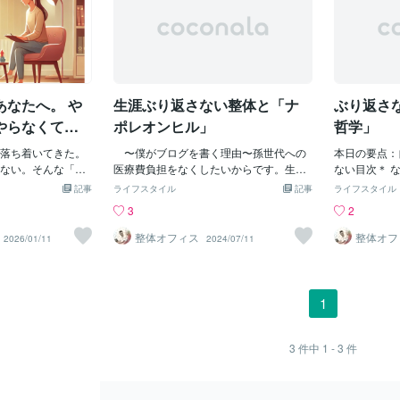
あなたへ。 や
生涯ぶり返さない整体と「ナ
ぶり返さ
やらなくてい
ポレオンヒル」
哲学」
的ガイド】
落ち着いてきた。
〜僕がブログを書く理由〜孫世代への
本日の要点：
ない。そんな「回
医療費負担をなくしたいからです。生
ない目次＊ 
まずきやすい時期
涯、再発しない健康体を手に入れましょ
は何か＊自分
記事
ライフスタイル
記事
ライフスタイル
り返し、休みすぎ
う。厚生労働大臣になって医療費を削
悔しないため
3
2
は、回復期を安全
減、入試撤廃し無償の新教育改革を提案
哲学なのか？
いいこと」と「や
します序、 ナポレオンヒルさんを知っ
なだけではな
整体オフィス
整体オフ
2026/01/11
2024/07/11
心理学の視点から
ていますか？著書「思考は現実化する」
セージが含ま
復期に「やってい
が 世界で1億冊以上を取引されて、ナポ
は、病原菌な
常を取り戻す回復期
レオンヒル財団がそれを管理していま
が、どう対処
時期ではありませ
す。 ここでは詳しい紹介は省きます
や価値観に大
1
起きる・簡単な家
が 経営者さんなら誰しもタイトルぐら
ば、病気にか
気を吸うこの「普
いは聞いたことが あるのではないだろ
るか？」とい
てくれます。● 気
うかという逸品。 文庫版や単行本・ハ
か、生活習慣
3
件中
1 - 3
件
にする回復期は、
ードカバーや別翻訳版などがあるが500
選ぶのか、と
です。「やる気が
ページ以上に及ぶ難解な書籍で、8割以上
これらの選
、「できる範囲で
のアニキは途中で諦めただろう、僕がそ
でなく、私た