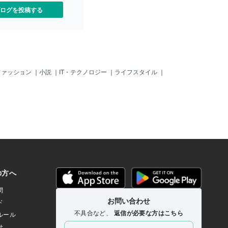
）に直結しています。＊そ
ログを投稿する
は何か？哲学とは、簡単に
がどう生きたいか」という
方の指針（軸）です。 自
観）がはっきりしていない
境や他人の意見に流されて
するかもしれません。 だ
分の人生において何が大切
ファッション
｜
小説
｜
IT・テクノロジー
｜
ライフスタイル
｜
き、それに基づいて行動す
です。 治療においても同
んの選択肢がある中で、自
も適した方法を選ぶには、
必要です。薬を使うのか、
を変えるのか、あるいは別
を取るのか。＊自分の軸を
 私たちは日常的に「健
」という言葉を使います
の幸福に関わる”ライフスタ
る重大な一部です。 日本人
、特定の宗教に縛られない
があります。これは自由が
宗教が与えてくれる価値観
。自力で 自分の