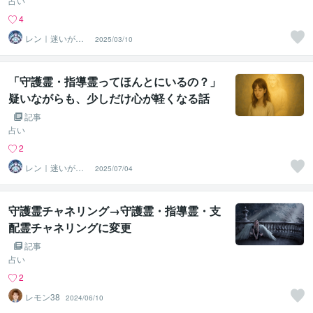
占い
4
レン｜迷いが自
2025/03/10
信に変わる魂の
守護霊鑑定
「守護霊・指導霊ってほんとにいるの？」
疑いながらも、少しだけ心が軽くなる話
第2話
記事
占い
2
レン｜迷いが自
2025/07/04
信に変わる魂の
守護霊鑑定
守護霊チャネリング→守護霊・指導霊・支
配霊チャネリングに変更
記事
占い
2
レモン38
2024/06/10