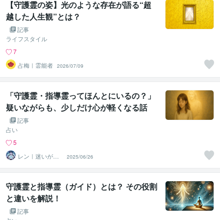
【守護霊の姿】光のような存在が語る“超
越した人生観”とは？
記事
ライフスタイル
7
占梅｜霊能者
2026/07/09
「守護霊・指導霊ってほんとにいるの？」
疑いながらも、少しだけ心が軽くなる話
第1話
記事
占い
5
レン｜迷いが自
2025/06/26
信に変わる魂の
守護霊鑑定
守護霊と指導霊（ガイド）とは？ その役割
と違いを解説！
記事