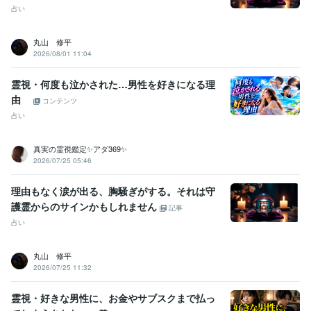
占い
丸山 修平
2026/08/01 11:04
霊視・何度も泣かされた…男性を好きになる理
由
コンテンツ
占い
真実の霊視鑑定✨アダ369✨
2026/07/25 05:46
理由もなく涙が出る、胸騒ぎがする。それは守
護霊からのサインかもしれません
記事
占い
丸山 修平
2026/07/25 11:32
霊視・好きな男性に、お金やサブスクまで払っ