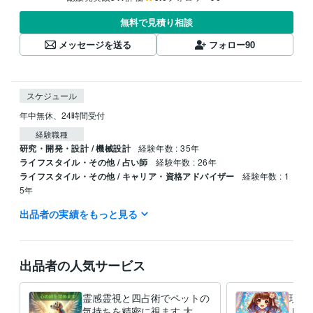
無料で見積り相談
メッセージを送る
フォロー
90
スケジュール
年中無休、24時間受付
経験職種
研究・開発・設計 / 機械設計
経験年数 : 35年
ライフスタイル・その他 / 占い師
経験年数 : 26年
ライフスタイル・その他 / キャリア・資格アドバイザー
経験年数 : 1
5年
出品者の実績をもっと見る
受賞歴
技術士第二次試験「機械部門」完全対策＆キーワード100 6版
技術士
第二次試験「機械部門」完全対策＆キーワード100 5版
技術士第二次
試験「機械部門」完全対策＆キーワード100 4版
技術士第二次試験
出品者の人気サービス
「機械部門」完全対策＆キーワード100 3版
機械部門受験者のための
技術士必須科目論文事例集
霊感霊視と四占術でペットの
現代
気持ちを精密に視ます 大切
トで
資格・検定