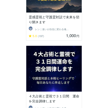
霊感霊視と守護霊対話で未来を切
り開きます
レン｜迷いが自信に変わる魂の守護霊鑑定
1,000
5.0
円
(197)
４大占術と霊視で３１日間 運命
を完全調律します