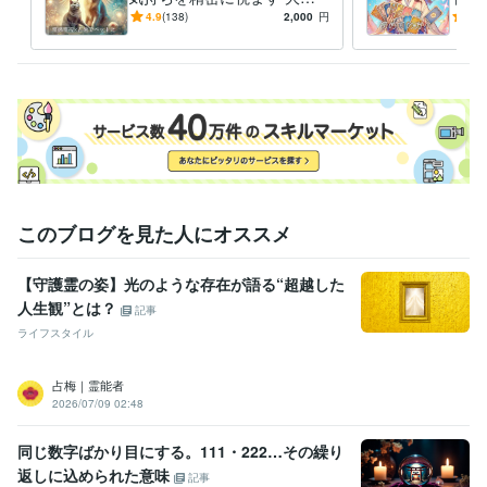
な家族の気質や本音をロジカ
迷い
技術士（機械）
取得年 : 2010年
4.9
(138)
2,000
円
5.0
ルに分析し絆を深めます
ロッ
得意分野
言
占い
霊感霊視
ヒーリング
守護霊、指導霊（ガイドさん）対話
過
去生リーディング
故人交信（動物も）
ペンジュラム
四柱推命/西洋
占星術/宿曜教/紫微斗数
九星気学
不思議現象の調査と対策
このブログを見た人にオススメ
【守護霊の姿】光のような存在が語る“超越した
人生観”とは？
記事
ライフスタイル
占梅｜霊能者
2026/07/09 02:48
同じ数字ばかり目にする。111・222…その繰り
返しに込められた意味
記事