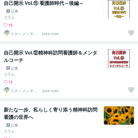
自己開示 Vol.⑪ 看護師時代～後編～
記事
コラム
16
たか／メンタル
2024/10/26
パートナー
自己開示 Vol.⑫精神科訪問看護師＆メンタ
ルコーチ
記事
コラム
13
たか／メンタル
2024/10/29
パートナー
新たな一歩、私らしく寄り添う精神科訪問
看護の世界へ
記事
コラム