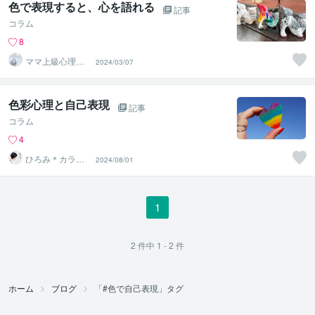
色で表現すると、心を語れる
記事
コラム
8
ママ上級心理カ
2024/03/07
ウンセラーれれ
が聞きます
色彩心理と自己表現
記事
コラム
4
ひろみ＊カラー
2024/08/01
リーディング
1
2
件中
1 - 2
件
ホーム
ブログ
「#色で自己表現」タグ