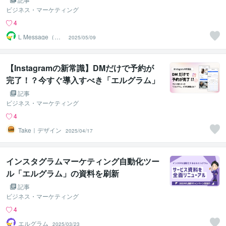
ビジネス・マーケティング
4
L Message（エ
2025/05/09
ルメッセージ）
【Instagramの新常識】DMだけで予約が
完了！？今すぐ導入すべき「エルグラム」
の予約機能とは？
記事
ビジネス・マーケティング
4
Take｜デザイン
2025/04/17
インスタグラムマーケティング自動化ツー
ル「エルグラム」の資料を刷新
記事
ビジネス・マーケティング
4
エルグラム
2025/03/23