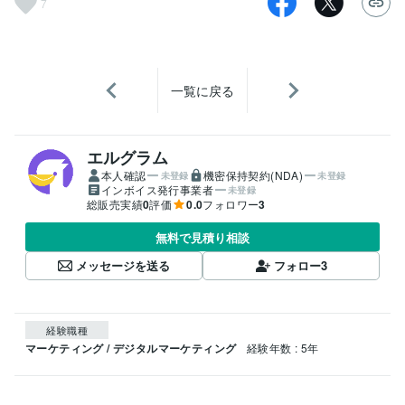
7
一覧に戻る
エルグラム
本人確認
機密保持契約(NDA)
未登録
未登録
インボイス発行事業者
未登録
総販売実績
0
評価
0.0
フォロワー
3
無料で見積り相談
メッセージを送る
フォロー
3
経験職種
マーケティング / デジタルマーケティング
経験年数 : 5年