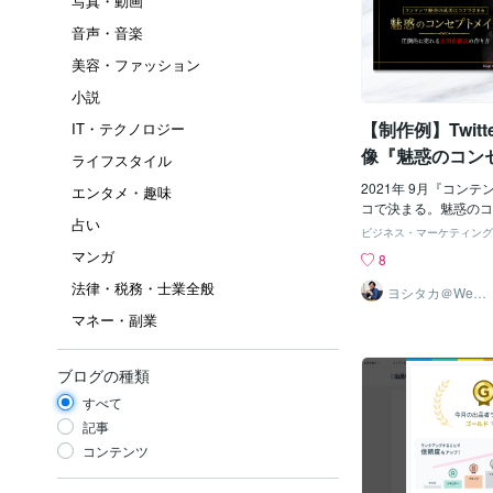
写真・動画
音声・音楽
美容・ファッション
小説
【制作例】Twit
IT・テクノロジー
像『魅惑のコン
ライフスタイル
ク』
2021年 9月『コン
エンタメ・趣味
コで決まる。魅惑のコ
占い
圧倒的に売れる差別化
ビジネス・マーケティング
コンテンツ販売が流行
マンガ
8
でつまずく↓コンセプ
法律・税務・士業全般
需要が高まると推測し
ヨシタカ＠Web
集客デザイナー
を作ってみました♪＜
マネー・副業
顔は目を引く効果があ
置しました。・「差別
ードから、「人との違
ブログの種類
色」で表現しました。
すべて
級感のバランス化に成
い事例です。当サービ
記事
テーマにしたヘッダー
コンテンツ
いたします。・権威性
ーがほしい・ひと目で