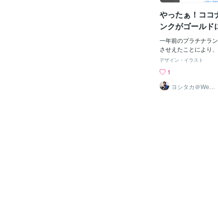
ようなクオリティだと
やったぁ！ココ
と圧倒的に差別化でき
いそんな方にぴったり
ンクがゴールド
ご検討いただけますと
一年前のプラチナラン
させえたことにより、
転落..。最近、活動
デザイン・イラスト
さまでゴールドにまで
1
できました😂プラチ
客様の信頼を勝ち取れ
ヨシタカ＠Web
集客デザイナー
ます。今後ともよろし