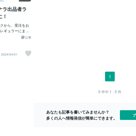
嬉しい・ライバル
ているわけです。つまり、なにかしらの
ナラ出品者ラ
るヘッダーがほし
理由があって選んでくれている。それが
のサービスです！
お客目線で見たあなたの商品・サービス
に！
幸いです。
のコンセプトになります。コンセプトが
クから、受注をお
ないとどうなるの？あなたのビジネスに
レギュラーにまで
はおそらくライバルがたくさんいると思
再開してから、おかげ
います。みんなが同じ価値を提供してい
記事
戻ってくることが
る、あるいは違う価値を提供してても、
ナまでもう一息！お
言葉にして伝えていなければ当然お客様
るよう精進いたし
は安い方へいきます。では、安さで勝負
2024/04/01
くお願いします。
出来ないあなたはどうすればいいか？コ
ンセプトを明確に打ち出すんです。「う
ちにはこんな強みがあって、あなたのお
悩み解決できますよ〜」といった感じ
1
で、お客様からみて数ある商品・サービ
スとの違いを教えてあげるのです。コン
セプトをどうやって決めるの？”あなたの
5
件中
1 - 5
件
商品・サービスを選ぶ理由”これを言い換
えると”ライバルにはない、または明確に
打ち出していない、あなたの商品・サー
あなたも記事を書いてみませんか？
ビスの強み”です。これはあなたの主観で
ブ
多くの人へ情報発信が簡単にできます。
決めるものではなく、お客様に聞いて決
めるものです。というのも