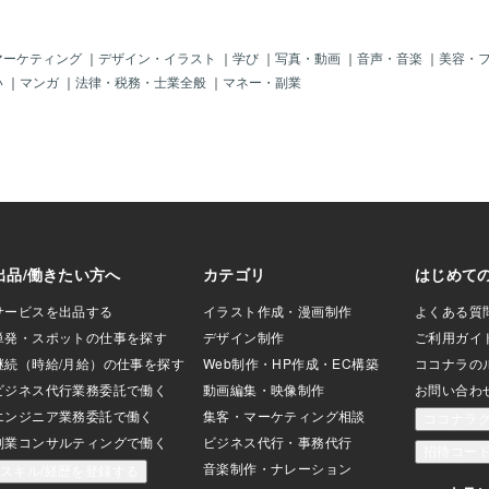
マーケティング
｜
デザイン・イラスト
｜
学び
｜
写真・動画
｜
音声・音楽
｜
美容・
い
｜
マンガ
｜
法律・税務・士業全般
｜
マネー・副業