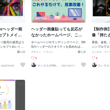
terヘッダー画
ヘッダー画像貼っても反応が
【制作例】
セプトメイ
なかったホームページ、これ
像「持た
で見事改善♪
ンツ販売
テンツ販売の成否はコ
ホームページやランディングページ、SN
黒色、金色、
ンセプトめいく〜
Sのヘッダーのクオリティを高めれば反
シンプルでエ
商品の作り方〜』
応がよくなるはずだ！そしたら集客に繋
性が必要とな
記事
デザイン・イラスト
記事
ビジネス・マー
↓コンセプト作り
がるはずだ！そんな動機でヘッダー画像
せない、高級
5
4
トメイクの商材の
作成を検討されている方、ちょっと待っ
います。コン
て、ヘッダー画像
てくださいね。コンセプトはお決まりで
使われる言葉
ヨシタカ＠Web
ヨシタカ
2022/04/25
2021/04/17
集客デザイナー
集客デザ
ポイント＞・人の
すか？コンセプトのないヘッダーはいく
て、ヘッダー
るため、大きく配
ら見栄えが良くても、反応が高まること
込み客のフォ
化」というキーワ
もないですし、集客に繋がることもあり
した。当サー
い」と連想し「虹
ません。まずはコンセプトをしっかりと
にしたヘッダ
・インパクトと高
固めましよう！コンセプトとはなんぞ
ます。・権威
功して、めずらし
や？（食べれるんかい？）コンセプトは
しい・ひと目
スでは、高級感を
あなたの固定顧客が、”あなたの商品・サ
クオリティだ
画像制作をご提供
ービスを選ぶ理由”です。お客様は、あな
的に差別化で
を表現したヘッダ
たの商品やサービス、接客態度も含め
な方にぴった
心を鷲掴みにする
て、どこかに価値を感じて支持してくれ
いただけます