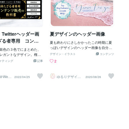
Twitterヘッダー画
夏デザインのヘッダー画像
ざる者専用 コンテ
夏も終わりにさしかかったこの時期に夏
の教科書」
っぽいデザインのヘッダー画像を自分の
銀色の３色でにまとめた、
ブログ用に作成しました。自分で作って
レガントなデザイン。権威
デザイン・イラスト
コンテンツ
おいてなんですが、真夏が過ぎるわ！と
るコンテンツ販売には欠か
2
ケティング
記事
思ったので夏感を弱めたものをもう一つ
感のあるデザインとなって
作成。自分のアメブロをリニューアルし
テンツ販売の市場で、よく
ようと思っていますが秋までに間に合う
をあらかじめリサーチし
＠Web
ゆるりデザイン
2022/04/25
2020/08/26
かな。
イナー
＠夏季休暇中
画像に盛り込むことで、見
ローを促す仕掛けを施しま
ビスでは、高級感をテーマ
ー画像制作をご提供いたし
性を表現したヘッダーがほ
で心を鷲掴みにするような
と嬉しい・ライバルと圧倒
きるヘッダーがほしいそん
りのサービスです！ご検討
と幸いです。