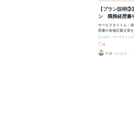
る内容は記載しないこ
【プラン説明③
評価コメントの強要を
頼により知り得た情報
ン 職務経歴書
こと①お客様/提出先
章を添削します（
の文章や応募書類を
サービスタイトル：添
更新）
様のご要望やご経歴、
歴書や各種応募文章を添削し
種などを総合的に考慮
oconala.com/servic
ビジネス・マーケティング
文章を作成いたします
ス内容に記載していな
4
上に公開されている志
とめたブログ記事です
の文章とは比較になら
①】他サービスとの比
中条（ジョイン
キャリアオフィ
文章を作成します。また
ト 履歴書・職務経歴
ス）
の生成AIよりも、実
び添削サービスは数多
成を得意としており
中条（ジョインキャリ
削や作成にあたり、Ch
以下のようなポイント
した生成AIは一切使
差別化を図っています
台を作成する際にも一
ト１：「完全オーダー
使用する必要が無いほ
成 安価な代行サービ
しております。②丁寧
定型文や使い回し表現
ること これまでサ
そのため、採用担当者
だいたお客様の半数以
無い無機質な書類に見
利用も初めてでした
スでは、応募先企業ご
学に関するお悩み
するため、採用担当者
を押さえ、書類選考の
めます。▼差別化ポイ
績×採用担当者視点 