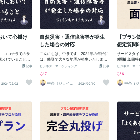
おいて心掛け
自然災害・通信障害等が発生
【プラン
した場合の対応
想定質問5
ます（20
、ココナラでのサ
こんにちは、中条です。2024年の年始に
サービスタイ
掛けていることに
は、能登で大きな地震が発生いたしまし
0問抽出/回答作成
就職や転職、進学
た。最近も小さな地震が頻発しておりま
com/servi
記事
ビジネス・マーケティング
記事
ビジネス・マー
の作成や添削、面
す。 万が一、地震等の大きな自然災害や
記載していな
7
6
していることは下
事件・事故が発生した場合は、サービス
ログ記事です
① お客様や提出先に
の提供が困難になる可能性もあり、その
ービスとの比
中条（ジョイン
中条（ジ
2024/02/02
2024/02/10
キャリアオフィ
キャリア
章や応募書類を作
場合は皆様にご迷惑をお掛けしてしまう
書・職務経歴
ス）
ス）
かつ親身に対応するこ
可能性もあります。 そのため、トラブル
ービスは数多
こと④ 責任感を持っ
発生時の対応方針（2024年2月現在）を
ョインキャリ
件を完結させるこ
まとめます。 こちらに関しては、個人的
うなポイント
う際には、お客様の
な対応となりますので、その点はご承知
図っています
と⑥ お客様の考え
おきください。 ① 私の居住地と行動範
「完全オーダ
、間違っている部
囲について 私は埼玉県の都市部に住んで
な代行サービ
応募書類には虚偽や
おります。また、仕事場も同様です。 行
使い回し表現
容は記載しないこ
動範囲については、首都圏一円（埼玉全
め、採用担当
、各種法令等に反す
域、都内、千葉、神奈川）です。 埼玉県
機質な書類に