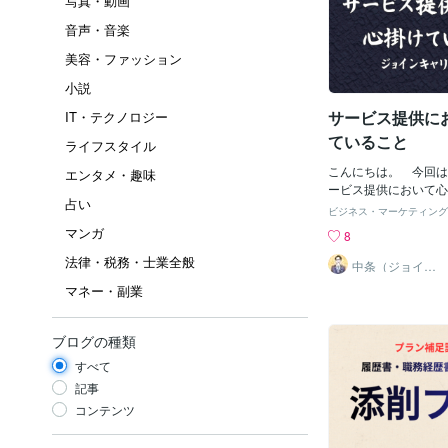
写真・動画
音声・音楽
美容・ファッション
小説
サービス提供に
IT・テクノロジー
ていること
ライフスタイル
こんにちは。 今回は
エンタメ・趣味
ービス提供において心
占い
ついてまとめました。
ビジネス・マーケティング
に必要となる応募書類
マンガ
8
接対策において大事に
法律・税務・士業全般
記10項目あります。
中条（ジョイン
キャリアオフィ
合ったオリジナルの文
マネー・副業
ス）
成すること ② 丁寧
と③ 期限を厳守する
てご依頼いただいた案
ブログの種類
と⑤ ヒアリングを行
すべて
負担を最小限にするこ
や希望を大事にしつつ
記事
分は指摘すること⑦ 
コンテンツ
事実と大きく異なる内
と⑧ モラルやマナー