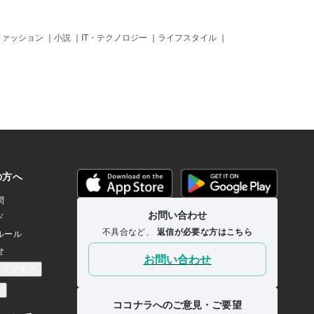
都合上、「●日の12時から
事視点は反映しやすいです。よほど強い
具体的に申し上げられるケ
こだわり等が無いのであれば、「丸投げ
稀です。そのため、ご利用
プラン」をご依頼いただいた方が、その
ファッション
｜
小説
｜
IT・テクノロジー
｜
ライフスタイル
｜
場合は、通常納期よりも少
後の選考もスムーズかと思います。参考
ただきますが、上述した
になれば幸いです。▼職務経歴書の作成
承りますので、お早めにご
（丸投げ作成）を依頼したいが、過去全
。なお、「予約枠」でお受
部の職歴を記載した方がいいか迷ってい
も、対応状況によっては通
る場合 対応プラン：完全丸投げ 履歴書
納品を行う場合もありま
や職務経歴書をプロが作成します https://
20時間を超えるケースはこ
coconala.com/services/2671006料金目
ありません。まずはご連絡
安：基本料金＋職歴数によって変動する
ばと思います。Q.予約枠で
オプション 例1：職歴3社の場合 基本料
が、その後「満枠」が解消
金＋オプション③ 3,000円ポイント：職
この場合、納期はどうなり
務経歴書は、原則過去の職歴を全部記載
約枠でのご購入後に「満枠」
します（学生時代のアルバイト経験等は
場合でも、原則として当初
除く）。「勤務年数の長短（例えば、数
時間～120時間程度）が適用
ヶ月の勤