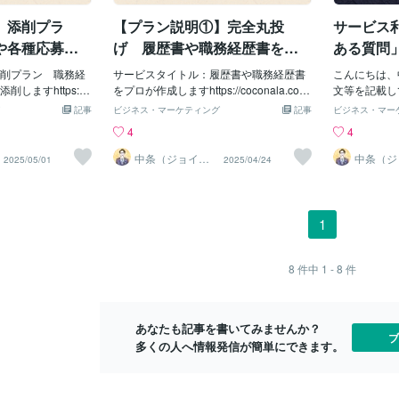
と⑨ レビューや高
もしくは首都圏一円で広範かつ大規模な
は、応募先企
】添削プラ
【プラン説明①】完全丸投
サービス
しないこと⑩ ご依
災害が発生した場合は、サービスの提供
ため、採用担
は適切に管理する
だけでなく、「サービス提供が困難であ
さえ、書類選
や各種応募文
げ 履歴書や職務経歴書をプ
ある質問」に
に合ったオリジナル
る」というメッセージもできなくなる可
す。▼差別化
2025年12月
ロが作成します（2026年6月更
9更新）
作成すること お客
削プラン 職務経
能性があります。 また、直接的に被害に
サービスタイトル：履歴書や職務経歴書
用担当者視点
こんにちは、
新）
応募先の業種や職
ますhttps://c
あっていない場合でも、停電（東京電
をプロが作成しますhttps://coconala.com/
けで1,40
文等を記載し
し、オリジナルの
es/2077510 ※サービ
力）・通信障害（ドコモ・ドコモ光）等
services/2671006 本記事では、私が提
も5.0をい
あり、全てを
記事
ビジネス・マーケティング
記事
ビジネス・マー
。インターネット
い細かい部分をま
が発生している場合には、サービス提供
供する『完全丸投げプラン』について詳
人事採用業務
ん。そのため
4
4
望動機や自己PR等
。【サービス特徴
およびメッセージ対応が困難になる場合
細に解説いたします。 転職や就職活動
用担当者が何
いきたいと思
ないクオリティの
較・差別化ポイン
があります。 地震以外にも、停電、通信
において、履歴書や職務経歴書、エント
書類が選考を
随時更新します
中条（ジョイン
中条（ジ
2025/05/01
2025/04/24
キャリアオフィ
キャリア
、ChatGPTなど
書作成の代行およ
障害、水害、火災、事故などの何らかの
リーシート（ES）などの応募書類の作成
ます。その視
履歴書と職
ス）
ス）
態を捉えた文章の作
く存在しますが、
トラブルに巻き込まれた場合は、全ての
は非常に重要です。しかし、「仕事が忙
「会いたい」
すか可能です
ます。 文章等の添
アオフィス）では
対応が困難になる場合があります。 ②
しくて作成する時間がない」「書類作成
います。▼差
をまとめてい
atGPTをはじめと
で他サービスとの
お客様へのお願い 通常は、稼働時間内に
が苦手で困っている」「どのようにアピ
よる丁寧なサ
Q. 満枠で
1
用しません。たたき
。▼差別化ポイン
いただいたメッセージに関しては、当日
ールしたらよいか分からない」「自分で
ビスは完全に
良いですか満
切使用しません。
メイド型」の作
中にご返信をいたします。また、稼働外
作成した書類では書類選考が通らなかっ
す。組織化さ
頼を承ってお
どのノウハウを有
スやAIツールは、
の時間にいただいた場合でも、基本的に
た」など、悩みを抱える方も多くいらっ
い、作成者と
常納期（ヒア
8
件中
1 - 8
件
かつ親身に対応す
が多くなります。
は翌日の午前中には返信をいたします。
しゃいます。 本プランは、そんな皆さ
ションを取り
よりも若干の
ービスをご利用いた
からすると意味の
どんなに遅くとも翌日中には返信をいた
まのお悩みを解決するためのサービスで
ることができ
す。なお、7
上が、ココナラの
えます。当サービ
します。※ 夜の23時にご連絡をいただい
す。応募先企業に合わせてゼロベースで
質問への迅速
しております
あなたも記事を書いてみませんか？
。 転職や就活、進
とにゼロから作成
た場合は、基本的には翌日の午前中に返
書類を作成するため、他の応募者との差
り、安心して
していますの
ブ
多くの人へ情報発信が簡単にできます。
が求めるポイント
信します。遅くとも翌日中に返信いたし
別化を図り、選考通過率を最大限に高め
ます。▼差別
満枠が解消さ
通過率を劇的に高
ます。【サービス特徴①】他サービスと
ださいこちら
ント２：豊富な実
の比較・差別化ポイント 履歴書・職務
は申し上げら
私はこれまでココナ
経歴書作成の代行サービスは数多く存在
ただいている