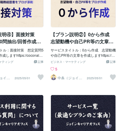
説明④】面接対策
【プラン説明②】0から作成
0問抽出/回答作成し
志望動機や自己PR等の文章を
25年12月更新）
作成します（2025年12月更
トル：面接対策 想定質問5
サービスタイトル：0から作成 志望動機
新）
しますhttps://coconala.
や自己PR等の文章を作成しますhttps://co
ces/2688917 ※サービス内容に
conala.com/services/2670954 ※サービス
ケティング
記事
ビジネス・マーケティング
記事
い細かい部分をまとめたブ
内容に記載していない細かい部分をまと
5
。【サービス特徴①】他サ
めたブログ記事です。【サービス特徴
較・差別化ポイント 履歴
①】他サービスとの比較・差別化ポイン
ョイン
中条（ジョイン
2025/05/01
2025/05/01
オフィ
キャリアオフィ
書作成の代行および添削サ
ト 履歴書・職務経歴書作成の代行サー
ス）
く存在しますが、中条（ジ
ビスは数多く存在しますが、中条（ジョ
アオフィス）では以下のよ
インキャリアオフィス）では以下のよう
で他サービスとの差別化を
なポイントで他サービスとの差別化を図
。▼差別化ポイント１：
っています。 ▼差別化ポイント１：「完
ーメイド型」の作成 安価
全オーダーメイド型」の作成 安価な代
スやAIツールは、定型文や
行サービスやAIツールは、定型文や使い
が多くなります。そのた
回し表現が多くなります。そのため、採
者からすると意味の無い無
用担当者からすると意味の無い無機質な
見えます。当サービスで
書類に見えます。当サービスでは、応募