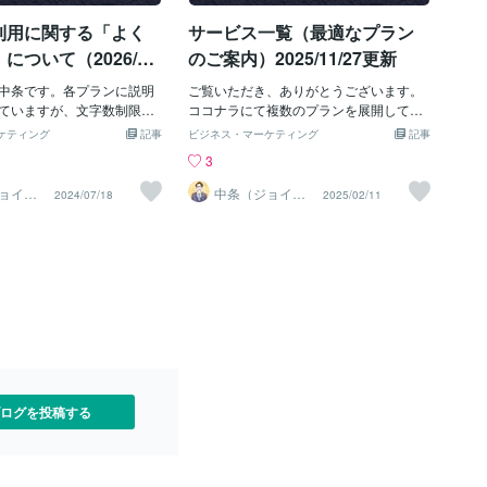
業ごとにゼロから作成する
先企業ごとにゼロから作成するため、採
利用に関する「よく
サービス一覧（最適なプラン
当者が求めるポイントを押
用担当者が求めるポイントを押さえ、書
考の通過率を劇的に高めま
類選考の通過率を劇的に高めます。▼差
ついて（2026/2/1
のご案内）2025/11/27更新
ポイント２：豊富な実績×採
別化ポイント２：豊富な実績×採用担当者
 私はこれまでココナラだ
中条です。各プランに説明
視点 私はこれまでココナラだけで1,40
ご覧いただき、ありがとうございます。
0件以上の依頼実績があり、評価
ていますが、文字数制限も
0件以上の依頼実績があり、評価も5.0を
ココナラにて複数のプランを展開してお
ただいています。また企業側の
記載することはできませ
いただいています。また企業側の人事採
り、「どのプランなのかが分からな
ケティング
記事
ビジネス・マーケティング
記事
の経験も豊富なため、「採
、この記事により補足して
用業務の経験も豊富なため、「採用担当
い」、「プラン外の対応（オーダーメイ
3
を求めているか」「どんな
います。なお、この記事は
者が何を求めているか」「どんな書類が
ドのような対応）が可能なのかが分から
通過するか」を熟知してい
。最終更新：2026/2/19Q.
選考を通過するか」を熟知しています。
ない」というお声を多く頂戴しておりま
ョイン
中条（ジョイン
2024/07/18
2025/02/11
オフィ
キャリアオフィ
点をもとに、応募先企業が
務経歴書の丸投げは可能で
その視点をもとに、応募先企業が「会い
すので、このブログにてまとめたいと思
ス）
と思う応募書類を仕上げて
。下記記事にて概要や特徴
たい」と思う応募書類を仕上げていま
います。随時更新いたします。 最終更
別化ポイント３：「人」に
ますので、ご覧ください。
す。▼差別化ポイント３：「人」による
新：2025/11/27▼職務経歴書の「添削」
ポートとフォロー 当サー
購入できません。どうすれば
丁寧なサポートとフォロー 当サービス
か「丸投げ」か迷っている場合 この場合
個人（中条）による提供で
枠の場合は、予約にてご依
は完全に個人（中条）による提供です。
は、まずダイレクトメッセージにて連絡
れた代行サービスとは違
ります。 ※予約枠とは、通
組織化された代行サービスとは違い、作
をいただければと思います。 ある程度の
依頼者が直接コミュニケー
リングご回答後72時間以内)
成者と依頼者が直接コミュニケーション
クオリティがあり、元の文章等を活かし
ながら細かいニーズに応え
お時間をいただくことで
を取りながら細かいニーズに応えること
た添削対応で問題無い場合は、「添削プ
ます。納品後のフォローや
2時間～120時間程度を予定
ができます。納品後のフォローや質問へ
ラン」に基づきお見積もりをお送りいた
な対応も評価いただいてお
。下記のブログ記事に詳述
の迅速な対応も評価いただいており、安
します。一方、根本的な内容変更が必要
サービスをご利用いただけ
で、ご確認ください。Q.
心してサービスをご利用いただけます。
な場合や、一般的に記載すべき項目が不
ログを投稿する
化ポ
れるタイミングを教えてく
▼差
足している場合には、「丸投げプラ」ン
に関しては、一概にいつと
をご案内させていただきます。なお、ど
れません。すでにご依頼い
ちらかというと「添削」プランよりも
お客様の対応状況、私のス
「丸投げプラン」の方が、私の考えや人