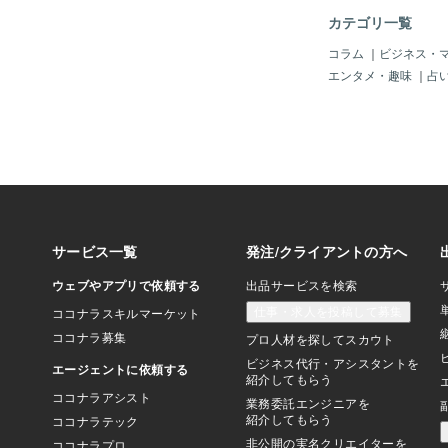
ラだけで1,400件以
カテゴリ一覧
評価も5.0をいただ
側の人事採用業務の経
コラム
｜
ビジネス・
「採用担当者が何を求
エンタメ・趣味
｜
占
んな書類が選考を通過
ています。その視点を
業が「会いたい」と思
げています。▼差別化
「人」による丁寧なサ
当サービスは完全に
る提供です。組織化さ
とは違い、作成者と依
ニケーションを取りな
に応えることができま
ローや質問への迅速な
いており、安心してサ
ただけます。▼差