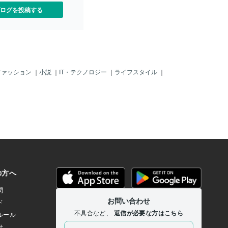
ので～、何でも米国が指示
ログを投稿する
リカのように不法移民が多
る」状況と一緒の「異常な
るのは明らかじゃ。すでに
から（移転や脱出？）して
が多いのじゃ。この情報は
集会を取材に来た外国人ジ
」の情報じゃ。＾＾まあ、
ファッション
｜
小説
｜
IT・テクノロジー
｜
ライフスタイル
｜
も前からすでに「異常」で
「トルコ国籍」の「素性も
ド人」が「高額チケットを
申請しているの？」じゃ。
普通は、カネなんて持って
じゃ。「命からがら、弾圧
げてくる人々」じゃ。「日
ケット持ってる上に、クル
テロ組織）がからんでいる
識」じゃ。だから「トルコ
ドアン」が「あるヨーロッ
込んだ、クルド反政府組織
き渡しを要求」したのじ
応合意して～、その欧州の
O＝北大