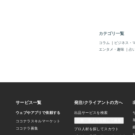
心？）を攻撃するのか
ろん「電波塔」も使う
あ、多分「アメリカ大
かもね。（これはボク
で、あしからずぅ～♪
メリカの郵便ポスト」
カテゴリ一覧
件」があったのじゃ。
の一部」じゃろ～て。
コラム
｜
ビジネス・
やった？！」とかどう
エンタメ・趣味
｜
占
けど、「ナンデヤネン
ぞよ。現在は「トラン
道が多いのじゃが、当
ンナ、戦争なんてやり
なカネがあれば、経済
価安定を望んでいるの
でなく日本もそうじゃ
「一週間にせまった選
主党＝DS＝カバール
からん」わい。ボクも
っているのが「世界各
る（ケムトレイル）」
機雲に隠れて、まかれ
（化学物質等）」じゃ