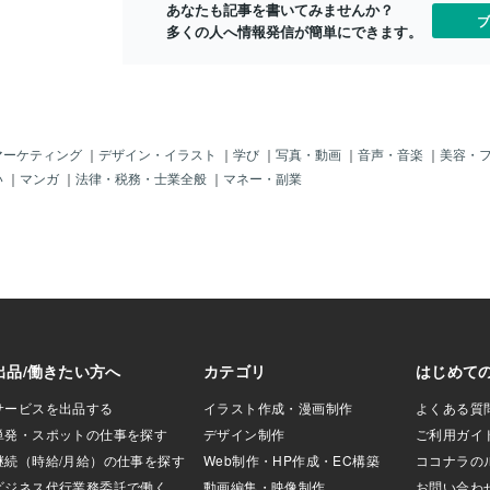
あなたも記事を書いてみませんか？
？」じゃが、もち
作ったのです。 しかも当時の無線通信は
「手先？」な
ブ
多くの人へ情報発信が簡単にできます。
じゃろ～けど、ま
最新軍事技術だったため一般人用の 電波
すれば「アメ
統領選挙」の妨害
の送受信に必要な電波塔が 高速道路沿い
く侵入してい
の勝手な推理なの
にしかありませんでした そのため少し道
国家？」にな
）ちょい前に「ア
を外れて田舎に行くと すぐに電波が通じ
もう「川口市
が「焼かれた事
ず孤立してしまい 通信手段が全く無い場
いる日本人」
あれも「選挙妨害
所になり とても不便な時代でした。 〓＝
「日本の抗議
「トランプ陣営が
〓＝〓＝〓＝〓＝〓＝〓＝〓＝〓 【周波
ャーナリスト
マーケティング
｜
デザイン・イラスト
｜
学び
｜
写真・動画
｜
音声・音楽
｜
美容・
とか報道していた
数帯】 この頃の電波の周波数が150MHz
言われなくて
い
｜
マンガ
｜
法律・税務・士業全般
｜
マネー・副業
！」とボクは思う
帯で この周波数の同時接続数が3つのみ
しょ？！何で
プが圧勝」との報
で 無線をするにも電話をするにも 最大3
知れないクル
たり前じゃ。「ミ
人までしかできませんでした。 しかも電
使用して難民
たくないし、そん
波が届く範囲が40㎞しかなく この頃の街
「難民って、
の方に回して、物
1つぶんしかカバーできず 周波数を合わ
ないわい！」
は、アメリカだけ
せるのも手動方式で 電話かけるのに無線
政府等から逃
。」だけど、あと
操作が必要でした でも徐々に電波塔が設
本行の高額チ
挙」じゃから「民
置されて行き ミズーリ州セントルイス市
ドといえば（
」は、「何するかわ
を中心して 様々な大都市にも建設される
のは世界の常
最近かなり気にな
様になり 無線通信が発達していったので
大統領＝エル
国で目撃されてい
す。 そしてこの無線通信に目を付けた
パ政府に逃げ
じゃ。そう「飛行
「サ
の犯罪者の引
ていると言われる
ゃ。それが一
。これって、
国家は「NAT