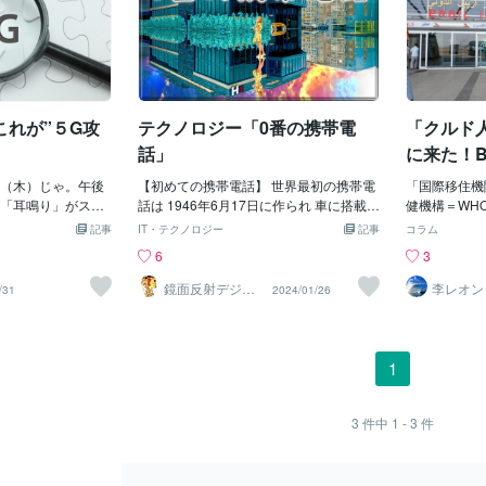
これが”５G攻
テクノロジー「0番の携帯電
「クルド
話」
に来た！
（木）じゃ。午後
【初めての携帯電話】 世界最初の携帯電
「国際移住機
「耳鳴り」がスル
話は 1946年6月17日に作られ 車に搭載す
健機構＝WH
と「音や振動が強
る車載電話の物で とても大型でした。 そ
UN」支配下
記事
IT・テクノロジー
記事
コラム
ビーン」と鳴って
の大きさが車載電話と言うより 電話機に
連」って、ナ
6
3
まさかの「５G電
自動車機能を付けた感じで 電話機と言う
D NATIO
考えたのじゃが、
より無線機と言う方が 近かったかもしれ
後」の「世界
鏡面反射デジタ
李レオン
/31
2024/01/26
ルアート製作所
「アメリカ大統領
ません。 しかし使い方が当時の電話と同
会・文化を維
（鈴木穣）
S＝デイープステイ
じで 受話器をとり電話会社に繋げ 通話す
じゃ。ほぉ～
ール（DSと一
る相手の住所を伝えて 電話会社が電話交
「ウルトラ地
ちでもイイのじゃ
換機で繋げます 電話が出来たばかりのこ
うん？「秘密
1
あがき？」という
の時代は 電話機から番号を入力する方法
いでもアルし
世界各国」の「米
でなく 毎回電話会社に連絡して通話相手
OM」が何で
ＡＡＲＰ装置」等
に 手動で繋いでもらい電話してました そ
を送り込んで
3
件中
1 - 3
件
を攻撃しているの
こで「サウスウエスタンベル社」が 無線
まあ、受け入
心配じゃ。＾＾；
で使われてる電波を利用して 「MTS携帯
がね」も超問
世界各国（米国中
電話サービス」という 車載型無線電話を
「アメリカ＝