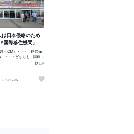
人は日本侵略のため
BY国際移住機関」
関＝IOM」・・・「国際保
O」・・・どちらも「国連＝
の組織じゃ。そもそも「国
記事
ニ？・・・はい～「UNITE
NS」じゃね。「第二次大戦
の平和・安全・経済・社
2024/07/05
持、守るための国際機関」
♪すんごいねぇ～♪まるで
球防衛軍？」みたいじゃ。
戦隊ゴレンジャー？」みた
～。その「国際移住機関＝I
、密かに？「日本にクルド人
いるのか？」が問題じゃ。
れている「岸田増税クソめ
題ではあるが～、ヤツも
CIA」の部下？というか