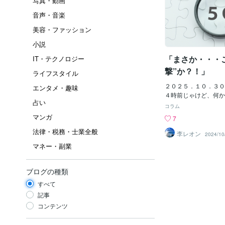
写真・動画
音声・音楽
美容・ファッション
小説
「まさか・・・
IT・テクノロジー
撃”か？！」
ライフスタイル
２０２５．１０．３０
エンタメ・趣味
４時前じゃけど、何か
占い
のじゃ。しかもちょい
コラム
い？」のじゃ。今も「
マンガ
7
いるぞよ。これって、
法律・税務・士業全般
磁波」では？とボクは
李レオン
2024/10
あとちょうど１週間で
マネー・副業
選挙」じゃけど、「D
ト」というか、「カバ
緒）」というか、どっ
ブログの種類
が、ヤツラも「最後の
すべて
か「最終の攻撃」を「
軍軍事施設」等の「Ｈ
記事
で「世界各国の人々」
コンテンツ
ではないか？とちょい
「なぜ？気象兵器等で