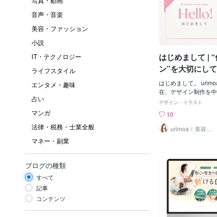
写真・動画
音声・音楽
美容・ファッション
小説
はじめまして | 
IT・テクノロジー
ン”を大切にし
ライフスタイル
はじめまして。 urimoa 
エンタメ・趣味
在、デザイン制作を中
占い
ナーとして活動しており
デザイン・イラスト
で私は、化粧品販売員
マンガ
10
長経験を経て、その後
法律・税務・士業全般
営サポート営業にも携
urimoa｜美容・
コスメ LP 専門
美容業界の現場で働く
マネー・副業
たのは、「良い商品
魅力がうまく伝わって
い」ということです。
ブログの種類
デザインが変わること
すべて
や集客が大きく変わる
てきました。その経験
記事
け”ではなく、「想い
コンテンツ
わるデザイン」を大切
行っています。特に、