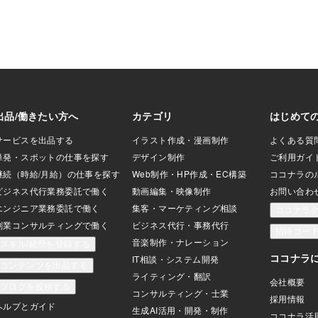
ら、この3秒の壁で
系には明るめの写真を使うか、暗ければ
高いんです。「3秒
露出を上げて調整します）2.魅力的なキ
要な2つの武器解析
ャッチコピー 魅力的なキャッチコピー
を見てきて確信し
にするコツは「お客様目線」で考えるこ
を突破するには「強
とです。 例えば、フィットネスジムの
「物語を語る写
場合、 1.「最新のフィットネスマシン
欠だということで
を完備！」 2.「効果実感！みるみる
ーは「自分事」にさ
変わる自分がいる」 １はお店目線、2は
難しい言葉やおし
お客様目線です。FVにふさわしいコピー
せん。「〇〇でお
は後者です。 お客様目線のキャッチコ
球な言葉や、「最
ピーにすることで「私も変われるかも」
う具体的なメリット
という期待を抱かせ、その先の
先生な