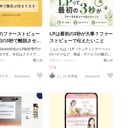
Pのファーストビュー
LPは最初の3秒が大事？ファー
初の3秒で離脱させな
ストビューで伝えたいこと
tudio特化のLP制作専門デ
こんにちは！LP（ランディングページ）
otoです。今日はクライアン
やバナーなど、商品・サービスの魅力を
ンと写真の商談してきまし
伝えるデザインを制作している、よしの
スト
記事
デザイン・イラスト
記事
に住んでいるもの同士仲良
です。LPを作るときによく聞く「ファー
5
たら嬉しいです。さて今日
ストビュー」。これは、ページを開いた
ーストビューについて書いて
ときに最初に目に入る部分のことです。
┊Rデザイ
よしの 世界観構
2026/04/09
2026/06/27
オ
築×セールスデザ
LPを作ったのにすぐ離脱さ
実はこのファーストビュー、LPの中でも
イナー
という方に向けて、LP制作
かなり大事な場所です。なぜかという
ファーストビューの作り方
と、見に来た人は最初からじっくり読ん
く解説します。1.ファース
でくれるとは限らないからです。「自分
？ファーストビューとは、
に関係ありそうかな？」「なんか良さそ
たときにスクロールせずに
うかな？」「読む価値ありそうかな？」
画面のことです。訪問者は
そんなことを、かなり短い時間で判断し
た瞬間の3秒以内に「このペ
ています。なので、最初に表示されるフ
けるかどうか」を無意識に
ァーストビューで「これは自分向けか
す。つまりファーストビュ
も」「もう少し見てみよう」と思っても