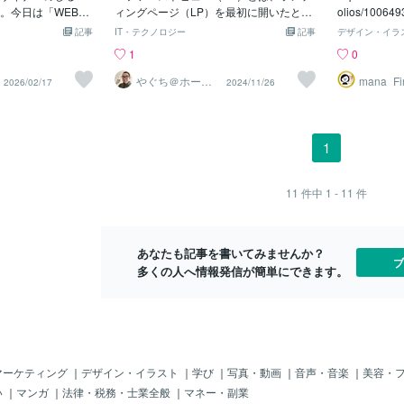
。今日は「WEBサ
ィングページ（LP）を最初に開いたとき
グ「成功する
olios/10
します。皆さん
に画面をスクロールせず見える範囲のこ
グページLP
ドLPファー
記事
IT・テクノロジー
記事
デザイン・イラ
イトを開いたと
とで、LPの第一印象を決めるとても重要
体構成を具体
性向け【制作
1
0
で「読むか、戻る
なセクションです。 よいFVは信頼感や
今回は「①F
デザイン（ス
？実は、多くはそ
安心感を印象づけ、ページを読み進めた
絞って伝えて
ご提案原状の
やぐち＠ホーム
mana_Fir
2026/02/17
2024/11/26
ページ制作
Design
」と言われていま
くなる気持ちにさせます。一方で、イマ
ーストビュー
り訴求力の高
るくらいの短い時
イチなFVはページ離脱の大きな要因とな
は、Webサ
させていただ
ちは無意識に「こ
ります。LPを訪れた人のうち、およそ7
の目に飛び込
気も一緒に相
があるか？」を判
0％はFVで離脱するとも言われていま
す。 スクロ
した。▼ファ
1
秒の間に、私たちは
す。 ここでは、FVの重要な要素につい
ば「サイトの
はこちら▼L
ょっと想像してみ
て、具体的に見ていきましょう。1.視覚
「このサイト
今、仕事の合間に
的インパクトを与えるビジュアル 魅力
断をされる重
11
件中
1 - 11
件
探しているとしま
的なビジュアルはユーザーの目を引き、
マホともに表
間に、写真が暗く
続きを読もうという気にさせます。商品
も重要なのは
い文字がぎっしり
やサービスの特徴を捉えた魅力的な画像
を最大化する
あなたも記事を書いてみませんか？
か迷う「世界平和
やイラストを配置することで、「このLP
ブ
多くの人へ情報発信が簡単にできます。
して…」のよう
には一見の価値がある」と感じさせるの
りたいこととは違
です。 それだけに、画像の選択・編集
…きっと、すぐに
加工には細心の注意が必要です。 例え
てしまいますよ
ば、美容系のLPならFV に美肌モデルを
段よく見ているサ
採用することが多いかと思います。とこ
てください。「つ
ろが、その画像が暗かったらどうでしょ
イト」には、必ず3
う？こちらの思惑とは裏腹にユーザーは
マーケティング
｜
デザイン・イラスト
｜
学び
｜
写真・動画
｜
音声・音楽
｜
美容・
るはずです。逆
画像からマイナスの印象を持つでしょ
い
｜
マンガ
｜
法律・税務・士業全般
｜
マネー・副業
「なんだかパッと
う。（こんなことにならないよう、美容