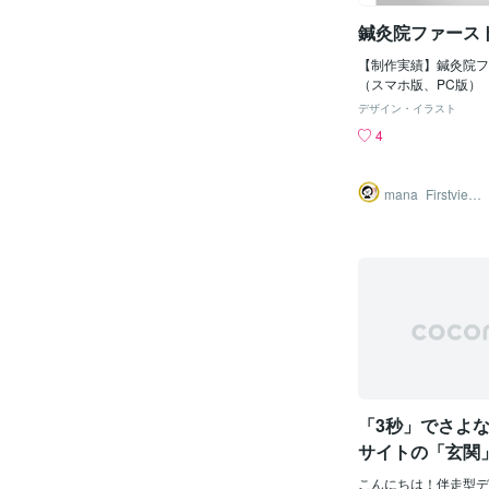
る方にも安心していた
鍼灸院ファース
なヒアリングを心がけ
を共有しながら、一緒
【制作実績】鍼灸院フ
ことを大切にしていま
（スマホ版、PC版）
お願いするのが初めて
イト、ロゴに合わせた
方にも、できるだけ分
デザイン・イラスト
囲】・ファーストビュ
対応させていただきま
4
のファーストビューを
向けサービス・個人サ
いただきました。既存
め、“想いをしっかり
合わせたデザインです
になれれば嬉しいです
mana_Firstview
タルに特化した部分が
Design
販売しているサービス
や素材を入れて制作い
少しずつ、想いを発信
売実績200件超え！実績
っています☁️🫧どう
s://coconala.com/user
たします♩
s【嬉しい感想をたく
す】https://coconala.
reviews▶︎今回の
デザイン制作はこちら
た自分で修正できるL
「3秒」でさよ
サイトの「玄関
法
こんにちは！伴走型デ