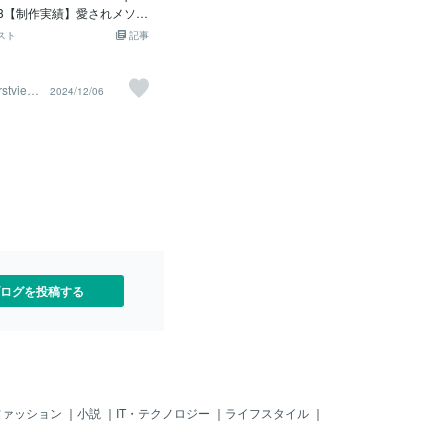
ビジネスの鍵：ランディン
06493【制作実績】愛されメソッ
とは？ 」ではLPについて全
ストビュー【ターゲット】女
スト
記事
的にお伝えしていますが、
範囲】・ファーストビュー
V（ファーストビュー）」に
マホ）・キャッチコピーの
いきます。3.そもそもファ
LPやSNS発信を拝見し、よ
stview
2024/12/06
とは？ファーストビューと
いキャッチコピーをご提案
イトを開いた瞬間にユーザー
きました。全体の色や雰囲
んでくる画面領域のことで
談させていただき制作しま
ールなしで表示される、いわ
ーストビュー制作のご依頼
顔」。 わずか3秒以内に
P制作のご依頼は
を見るか・閉じるか」の判
要なエリアです。 PC・ス
示領域は異なりますが、最
「情報を絞り込み、訴求力
こと」です
ログを投稿する
ファッション
｜
小説
｜
IT・テクノロジー
｜
ライフスタイル
｜