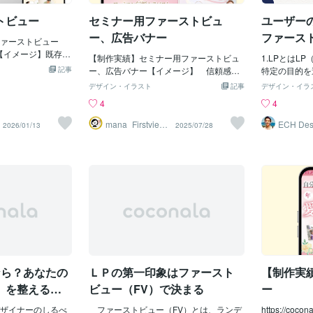
だけること・丁寧
ポートの営業として、サロン様の集客や
ーはLPの中
トビュー
セミナー用ファーストビュ
ユーザー
ること・イメージ
販促のお手伝いをしてきました。​その経
過言ではあり
に良いものを作る
験を通して、強く感じたのは美容業界の
ビューが重要
ー、広告バナー
ファース
ァーストビュー
す。「デザインを
サービスや商品には、人の魅力や想いが
要性がよくわ
【イメージ】既存サ
で不安…」という
たくさん詰まっているということです。​​​
【制作実績】セミナー用ファーストビュ
ファーストビ
1.LPとはL
デザイン【制作範
かりやすく丁寧に
記事
しかし、その魅力がうまく伝わらず、
ー、広告バナー【イメージ】 信頼感・
てしまいます
特定の目的を
ーデザイン鍼灸院
す。美容系・女性
「本当はもっと良い商品・サービスなの
高級感・清潔感【制作範囲】・ファース
集客しても、
ウェブページ
デザイン・イラスト
記事
デザイン・イラ
2サイズ制作させて
ロン様をはじ
に…」と感じる場面にも多く出会ってき
トビューデザイン・広告バナーリサイズ
れてしまって
ig(着地する
4
4
サイトの雰囲気に
届けたい方”のお力
ました。​​​だからこそ私は、その魅力や想
バックエンド商品である講座LPのファー
ファーストビ
ジからやって
。安心感や、デジ
。これから、私の
いをしっかり伝え、選ばれる商品やサロ
ストビューと広告バナーをセットでご依
感じてもらえ
ランディング
mana_Firstview
ECH De
2026/01/13
2025/07/28
伝わるように写真
Design
かひろ
についてを含めて
ンを届たいという想いで今の私のスタイ
頼いただきました。バナーとLPのデザイ
して読み進め
サイトに掲載
たしました。【販
していきたいと思
ルがあります。ココナラには、たくさん
ンは、違和感がないようにテイストを合
ァーストビュ
ら、LPは画
はこちら】http
ぞよろしくお願いい
の出品者がいますが、私は「ただの作業
わせてお作りすることをお勧めします！
1：キャッチ
長の構造にな
s/3543438/portfolio
者」ではなく「あなたのビジネスの応援
ファーストビューはテンプレートを使用
ーストビュー
スワイプする
さんいただいていま
団（サポーター）」でありたいと思って
しないオリジナル画像でコピーの見せた
す。良いキャ
プ型LPもあ
com/users/3543438/
います。「まだイメージが固まっていな
い箇所に視線が集まるよう設計していま
あります。1
ビスの購入、
ようなファーストビュー
いけれど、相談してもいいのかな…？」
す。【販売実績200件超え！実績はこち
ことだ」と感
ど、具体的な
▶︎ペライチを使っ
という段階でも大歓迎です！まずはあな
ら】https://coconala.com/users/3543438/
む30代のマ
たします。2.
P制作はこちら
たの「想い」を、私に聞かせてくれませ
portfolios【評価5.0⭐️⭐️⭐️⭐️⭐️嬉しい感想を
を明確にした
ーツとして以
んか？👂🏻🌈少しでも私の想いに共感して
たくさんいただいています】https://coco
キャッチコピ
す。 ①FV（
いただけたら、ぜひ「いいね」や「フォ
nala.com/users/3543438/reviews▶︎今回
フィットが伝
ッド - ヘッ
なら？あなたの
ＬＰの第一印象はファースト
【制作実
ロー」をしていただけると嬉しいです🦢
のようなファーストビューデザイン制作
ようになる」
ープニング ③
💫あなたの第一歩を
はこちら▶︎ファーストビュー＋ペライチ
- ベネフィット
」を整える魔
ビュー（FV）で決まる
ー
制作はこちら
特典 - リスク
ザイナーのしるべ
ファーストビュー（FV）とは、ランデ
クロージング - 
https://cocon