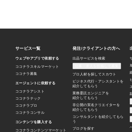
しないな」と感じるな
損をしている可能性が
で心を掴む」ために必
士として数々のサイト
ているのは、この3秒
いキャッチコピー」と
真」、この2つが不可
す。① キャッチコピ
せる強いコピーとは、
ゃれな言葉ではありま
悩みの方へ」という直
短10分で解決」とい
です。例えば、士業の