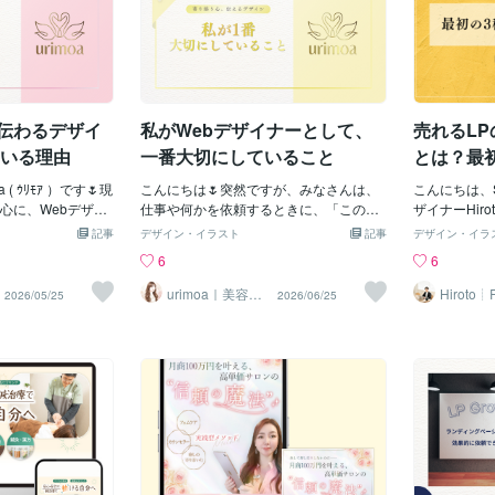
“伝わるデザイ
私がWebデザイナーとして、
売れるL
ている理由
一番大切にしていること
とは？最
い作り方
( ｳﾘﾓｱ ）です🌷現
こんにちは🌷突然ですが、みなさんは、
こんにちは、S
心に、Webデザイ
仕事や何かを依頼するときに、「この人
ザイナーHir
ます✍🏻💫これま
なら信頼できる」と思う基準は何です
ト様とデザイ
記事
デザイン・イラスト
記事
デザイン・イラ
として勤務し、店
か？💭私がデザインのお仕事をお受けす
た。同じ地域
6
6
は美容サロンの経
る上で、スキルや実績と同じくらい（あ
くやっていけ
わってきました。
るいはそれ以上に）大切にしていること
はLPのファ
urimoa｜美容・
Hiroto
2026/05/25
2026/06/25
コスメ LP 専門
ンスタジ
中で強く感じてい
があります💎🫧それは、「お客様の一歩
いきます。「
やサービスでも、
先を伴走するパートナーであること」で
れてしまう」
いないことが多
す。単に言われた通りに【デザインを作
で最も重要な
実際に、見せ方や
る】だけでなく、「なぜこれを作りたい
をわかりやす
で、お客様の反応
のか？」「その先にある本当の目的（集
トビューとは
場面をたくさん見
客、売上、認知など）は何か？」を徹底
ページを開い
から、“ただ作るだ
的にヒアリングし、自分事として考える
最初に見える
や魅力がしっかり伝
ようにしています。これまで私は、化粧
ページを開い
にしながら制作を
品販売の現場で店長として接客や売場づ
ージを読み続
・初めて依頼され
くりに携わり、​また美容サロンの経営サ
判断していま