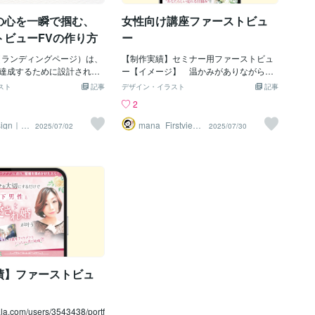
で最も重要な部分と言っても
らえるかどうかが、とても大切です。フ
の心を一瞬で掴む、
女性向け講座ファーストビュ
ません。2.なぜファースト
ァーストビューで伝えたいことファース
なのか数字で見るとその重
トビューでは、まず次のようなことが伝
トビューFVの作り方
ー
かります。訪問者の多くは
わると見てもらいやすくなります。・誰
ューだけ見てページを閉じ
P（ランディングページ）は、
に向けた商品、サービスなのか・どんな
【制作実績】セミナー用ファーストビュ
。せっかく広告費をかけて
達成するために設計された
悩みを解決できるのか・どんな魅力やメ
ー【イメージ】 温かみがありながらも
ファーストビューで離脱さ
です。 ランディング＝Land
リットがあるのか・信頼できそうか・次
洗練されたデザイン大人の女性が共感し
スト
記事
デザイン・イラスト
記事
は意味がありません。逆に
)という意味であり、別のペー
に何をすればいいのかたとえば、デザイ
やすい「柔らかさ」と「上質感」【制作
2
ューで「自分のことだ」と
きて着地するイメージから
ンがすごくおしゃれでも、「結局、何の
範囲】・ファーストビューデザインハン
れば、そのままスクロール
ページと呼ばれています。
サービスなんだろう？」と思われてしま
ドメイド作家様向け講座LPのファースト
sign｜た
mana_Firstview
2025/07/02
2025/07/30
Design
てもらえます。3.売れるフ
されるページであることか
うと、そこで離脱されてしまうこともあ
ビュー制作をご依頼いただきました。タ
ーに必要な3つの要素要素
面下の方にスクロールする縦
ります。逆に、伝えたいことを詰め込み
ーゲット層に響くよう、カラーや素材に
コピーキャッチコピーはファ
っている。 最近では、横に
すぎても、読む側は疲れてしまいます。
こだわって制作しました。ファーストビ
の中で最も重要な要素で
SNSのような形式のスワイ
大事なのは、たくさん情報を入れること
ューはテンプレートを使用しないオリジ
ッチコピーには2つの条件が
ります。 例えば、商品やサー
よりも、必要な情報を整理して、ひと目
ナル画像でコピーの見せたい箇所に視線
つ目はターゲットが「自分の
問い合わせ、資料請求な
で伝わる形にすることです。例えばこん
が集まるよう設計しています。【販売実
じること。「産後太りに悩
アクションを促す役割を果
なFVを制作しています↓このように、パ
績200件超え！実績はこちら】https://coc
マへ」のように、ターゲット
LPの構成パーツLPの構成パ
ッと見て何の商品・サービスなのかわか
onala.com/users/3543438/portfolios【評
言葉を入れることで刺さる
下のようなものがありま
ることが大切です。デザインで印象はか
価5.0⭐️⭐️⭐️⭐️⭐️嬉しい感想をたくさんいた
ーになります。2つ目はベネ
ファーストビュー） - プリヘ
なり変わります同じコピー・内容でも、
だいています】https://coconala.com/user
わること。「〇〇ができる
ドライン - デックコピー ②オ
見せ方が変わるだけで印象は大きく変わ
s/3543438/reviews▶︎今回のようなファー
績】ファーストビュ
「〇〇が解決できる
ボディーコピー - 商品説明
ります。文字の大きさ、写真の選び方、
ストビューデザイン制作はこちら▶︎オリ
- 証拠・根拠 - オファー -
色の使い方、余白、ボタンの目
ジナルファーストビュー＋ペライチLP制
リバーサル - 限定 - 締切 ④
作も人気！
CTA - 追伸(P.S) 私のブロ
ala.com/users/3543438/portf