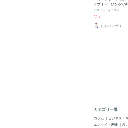
デザイン・ひかるです
イトの玄関」をお話し
デザイン・イラスト
は、何かを検索してサ
1
き、どれくらいの時間
か」を決めていますか
しるべ デザイン
｜WEB×印刷デ
の時間はわずか「3秒
ザイン
す。深呼吸をひとつす
間。その一瞬で、私た
のサイトは自分に関係
断しているんです。3
何を見ているのか？ち
てください。あなたが
「美味しいランチ」を
す。サイトを開いた瞬
て、何料理かわからな
で、どこを読めばいい
と食文化の融合を目指
な、壮大な（でも今知
う）挨拶から始まる…
「戻る」ボタンを押し
ね。自社サイトや、普
カテゴリ一覧
イトを思い浮かべてみ
い読み進めてしまうサ
コラム
｜
ビジネス・
秒で伝わる納得感があ
エンタメ・趣味
｜
占
に、ご自身のサイトが