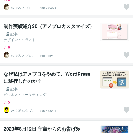
ちひろ／ブログ
2022/04/24
にもサンプルあ
ります
制作実績紹介90（アメブロカスタマイズ）
記事
デザイン・イラスト
6
ちひろ／ブログ
2022/02/09
にもサンプルあ
ります
なぜ私はアメブロをやめて、WordPress
に移行したのか？
記事
ビジネス・マーケティング
5
たけぽん＠プロ
2025/05/31
ブロガー＆コン
テンツ制作
2023年8月12日 宇宙からのお告げ💫⁡