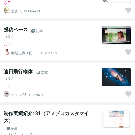
7
まさ代
2024/04/14
投稿ペース
記事
コラム
7
虎紫志織＠同じ
2023/12/09
目線の『駆け込
み寺』
連日飛行物体
記事
コラム
7
cosmic05
2022/09/15
制作実績紹介131（アメブロカスタマイ
ズ）
記事
デザイン・イラスト