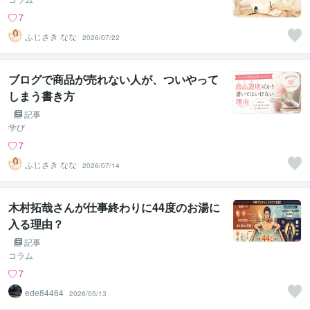
7
ふじさき なな
2026/07/22
ブログで商品が売れない人が、ついやって
しまう書き方
記事
学び
7
ふじさき なな
2026/07/14
木村拓哉さんが仕事終わりに44度のお湯に
入る理由？
記事
コラム
7
ede84464
2026/05/13