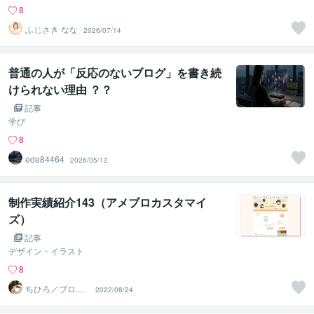
8
ふじさき なな
2026/07/14
普通の人が「反応のないブログ」を書き続
けられない理由 ？？
記事
学び
8
ede84464
2026/05/12
制作実績紹介143（アメブロカスタマイ
ズ）
記事
デザイン・イラスト
8
ちひろ／ブログ
2022/08/24
にもサンプルあ
ります