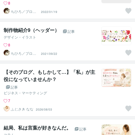
8
ちひろ／ブログ
2022/01/19
にもサンプルあ
ります
制作物紹介9（ヘッダー）
記事
デザイン・イラスト
8
ちひろ／ブログ
2021/09/22
にもサンプルあ
ります
【そのブログ、もしかして…】「私」が主
役になっていませんか？
記事
ビジネス・マーケティング
7
ふじさき なな
2026/08/03
結局、私は言葉が好きなんだ。
記事
コラム