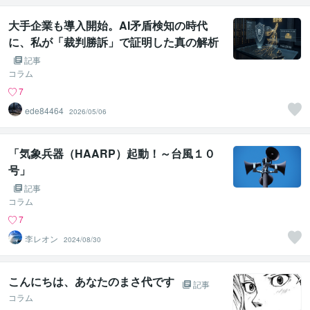
大手企業も導入開始。AI矛盾検知の時代
に、私が「裁判勝訴」で証明した真の解析
力
記事
コラム
7
ede84464
2026/05/06
「気象兵器（HAARP）起動！～台風１０
号」
記事
コラム
7
李レオン
2024/08/30
こんにちは、あなたのまさ代です
記事
コラム