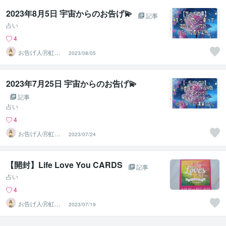
2023年8月5日 宇宙からのお告げ💫⁡
記事
占い
4
お告げ人Ⓡ虹色
2023/08/05
ユニコーン
2023年7月25日 宇宙からのお告げ💫⁡
記事
占い
4
お告げ人Ⓡ虹色
2023/07/24
ユニコーン
【開封】Life Love You CARDS⁡
記事
占い
4
お告げ人Ⓡ虹色
2023/07/19
ユニコーン