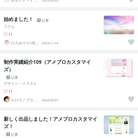
2023/02/03
＠夏季休暇中
始めました！
記事
コラム
11
ひろみママ⭐︎現役
2024/11/14
保育士がお話聴
きます。
制作実績紹介109（アメブロカスタマイ
ズ）
記事
デザイン・イラスト
11
ちひろ／ブログ
2022/03/31
にもサンプルあ
ります
新しく出品しました！アメブロカスタマイ
ズ！
記事