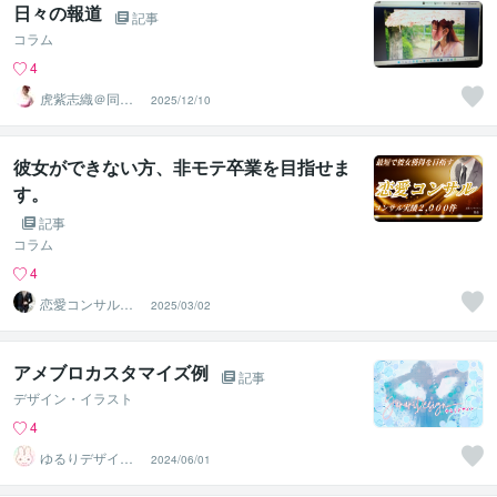
日々の報道
記事
コラム
4
虎紫志織＠同じ
2025/12/10
目線の『駆け込
み寺』
彼女ができない方、非モテ卒業を目指せま
す。
記事
コラム
4
恋愛コンサルタ
2025/03/02
ント 真希
アメブロカスタマイズ例
記事
デザイン・イラスト
4
ゆるりデザイン
2024/06/01
＠夏季休暇中