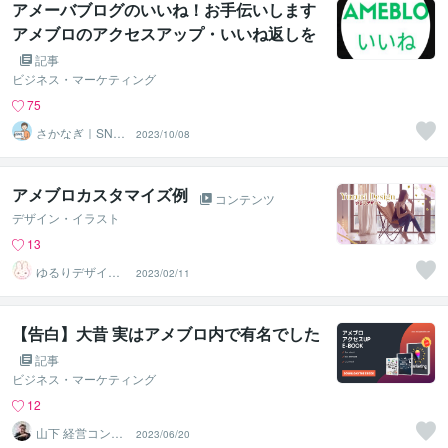
アメーバブログのいいね！お手伝いします
アメブロのアクセスアップ・いいね返しを
お手伝いします
記事
ビジネス・マーケティング
75
さかなぎ｜SNS
2023/10/08
マーケティング
アメブロカスタマイズ例
コンテンツ
デザイン・イラスト
13
ゆるりデザイン
2023/02/11
＠夏季休暇中
【告白】大昔 実はアメブロ内で有名でした
記事
ビジネス・マーケティング
12
山下 経営コンサ
2023/06/20
ル／コーチ