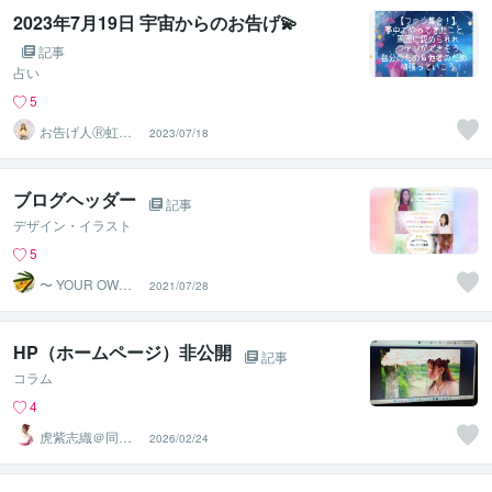
2023年7月19日 宇宙からのお告げ💫⁡
記事
占い
5
お告げ人Ⓡ虹色
2023/07/18
ユニコーン
ブログヘッダー
記事
デザイン・イラスト
5
〜 YOUR OWN
2021/07/28
DESIGN 〜
HP（ホームページ）非公開
記事
コラム
4
虎紫志織＠同じ
2026/02/24
目線の『駆け込
み寺』