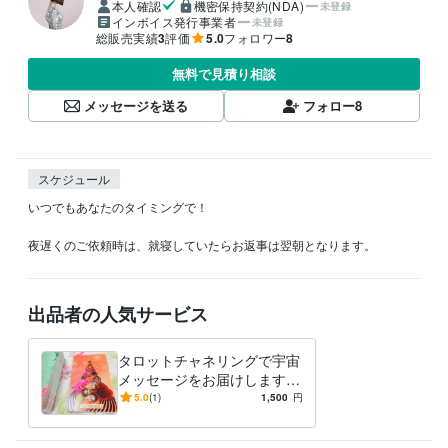
本人確認
機密保持契約(NDA)
未登録
インボイス発行事業者
未登録
総販売実績
3
評価
5.0
フォロワー
8
無料で見積り相談
メッセージを送る
フォロー
8
スケジュール
いつでもあなたのタイミングで！

夜遅くのご依頼時は、就寝していたらお返事は翌朝となります。
出品者の人気サービス
タロットチャネリングで宇宙
メッセージをお届けします
悩みはステージアップのチャ
5.0
(1)
1,500
円
ンス！今すぐ幸せになろう
よ！