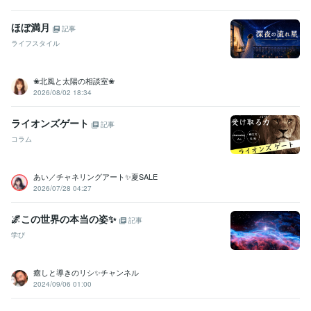
ほぼ満月
記事
ライフスタイル
❀北風と太陽の相談室❀
2026/08/02 18:34
ライオンズゲート
記事
コラム
あい／チャネリングアート✨夏SALE
2026/07/28 04:27
🌌この世界の本当の姿✨
記事
学び
癒しと導きのリシ✨チャンネル
2024/09/06 01:00