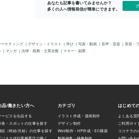
あなたも記事を書いてみませんか？
「節税？」いや
な契約額？」になってないのかな？だっ
氏の「横領事
ブ
多くの人へ情報発信が簡単にできます。
～、何かちょいと
て、あまりアメリカで「ベースボール」
あるのかな？
えられかねない」
って人気ナイじゃん。バスケやアメフト
引」がおそら
とねぇ～＾＾そ
が「一番、二番」で～、「サッカー」に
身柄は、これ
い払い方？」で、
も「負けている？」というウワサじゃ。
２０～３０年
の東山ちゃんによ
＾＾；それと前から気になっていたけど
で、その後「
り、性被害の皆さ
「球場に観客があまりイナイというか、
まあ「６億円
う会社」が、「ス
ガラガラ」じゃ。＾＾；それでも「収
い？とかなん
マーケティング
｜
デザイン・イラスト
｜
学び
｜
写真・動画
｜
音声・音楽
｜
美容・
、その役目を終え
入」はアルらし～けど、「ネットの放映
ど、どっちに
い
｜
マンガ
｜
法律・税務・士業全般
｜
マネー・副業
プ」は解散とな
権収入」とか「グッズ」とかが多いのか
「大谷翔平」
を公募して、新た
しらん？それとも、まさかの「ファンク
ルぜよ。そこ
「各タレントとも
ラブ収入？」かな～？そう「ジャニーズ
トで今後の「
態」で以後はお仕
事務所形式？」じゃ。まさかねぇ～。ど
みたのじゃ。
とじゃね。う～
ちらにしても「アメリカの国技」では、
未来は、かな
番の「ドル箱？」
ナイじゃろ～けど、まさに「アメリカ
的中？」であ
ブ」は「そのまま
ン」な「スポーツ」が「野球」じゃ。消
ボクとしては
；ちょい名前が変
えたら困る？のかな？？ホホホ＾＾「相
「結婚」し「
自動引き落と
撲」みたいじゃ。＾＾；さて、では本題
いるよね。も
やクレジット、デ
の「山本投手／ドジャース」じゃ。彼の
れているし、
４０００円？」と
活躍は、ボクは興味ナイので、ほとんど
どうでもいい
０００円なので、
観ないけどね。でも、彼の今後は気には
らん？！水原
０円／年？」だ
なるので、タロットで占ってみたのじ
を一応、解消
と「１３００万人
ゃ。一応、前に書いたように「タロット
献？がかなり
結果は、３
の「横