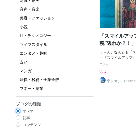
写真・動画
音声・音楽
美容・ファッション
小説
「スマイルアッ
IT・テクノロジー
税”逃れか？！」
ライフスタイル
う～ん。なんとも「ス
エンタメ・趣味
～「スマイルアップ」
占い
ニーズ事務所の新社名
コラム
なんか、短縮して言え
マンガ
4
プ？」になるね。たし
法律・税務・士業全般
子？だったのが「SM
李レオン
2023/10
に名前を残そうとした
マネー・副業
「キスマイフット２」
ゃ？なんか「スマイ」
感じするねぇ～。どう
ブログの種類
っか。JRA（日本中
すべて
広告で勝馬を教える？
「日本の伝統芸能？」
記事
サイン？」も前のブロ
コンテンツ
知っているヒトは知っ
束？」じゃね。ホホホ