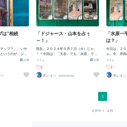
プは”相続
「ドジャース・山本を占ぅ
「水原一
～！」
は？」
マップ？」、いや
現在、２０２４年５月７日（火）じゃ。
今日は、２０
というのが、ジャ
＾＾今回は、「大谷」でも「水原」でも
ゃ。今、岸田
じゃね。う～ん。
ナイ！そう、「山本」じゃ。一緒に大
大統領に国賓
記事
コラム
記事
コラム
ば～「スマ・ッ
谷、水原等と写真撮ってたねぇ～♪で
ウスで、演説
2
2
かに一番売れっ
も、「４６０億契約」って・・・何でじ
すでに今演説
AP」だし、ひそか
ゃ？「大谷」が１０００億なのに、何で
ね。彼は得意
李レオン
李レオン
/11
2024/05/06
のかな？他にも
「投手」だけで「カリスマ性？」もナ
みたいじゃが
もちょいと、あり
イ？「一刀流？」の「ピッチャー」が何
総理」じゃ。
とか雰囲気似てる
でやネン？！「１００億」くらいでもエ
し、国内問題
じゃろか？ま、い
エのではないじゃろ～か？！その後実績
を得意になっ
1
央競馬会）の「CMや
をあげれば、ま～ねぇ～、「ド～ン」と
持率なんて、
！」とかっていう
上げても良いとは思うけどねぇ～。でも
という恐ろし
ともいえる「隠れ
「１００億契約」だって、かなりスゴイ
湯水のように
4
件中
1 - 4
件
グで書いたので、
じゃん。日本球団では不可能じゃけど
て。そして「
てる「日本のお約
ね、「１００億契約」だって。だけどあ
ろしく解決を
（＾＾；あ、そう
まり「アメリカプロ野球球団」も「異常
かしらん？！