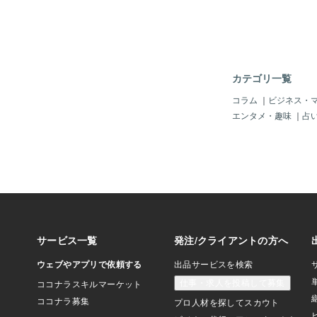
そう。「脱税？」いや
「相続税逃れ？」いや
言い方間違えると「訴
ので、慎重に言わない
う。「相続税のかしこ
ど？？？なんか新社長
カテゴリ一覧
ると、「彼が社長にな
んへのケアと保障を行
コラム
｜
ビジネス・
マイルアップ」であり
エンタメ・趣味
｜
占
ると、「スマイルアッ
り、最終的に「新社名
な一歩を歩む！」また
個人契約？のような形
事を遂行するというこ
ん。まあね。ただ、一
である「ファン・クラ
継続？」だよね～＾＾
わっても、おそらく「
し？」とかで銀行口座
ビットなんかで「毎年
かで、最初に入会金１
つまり初年度「５００
ね。＾＾会員数がなん
以上？」と