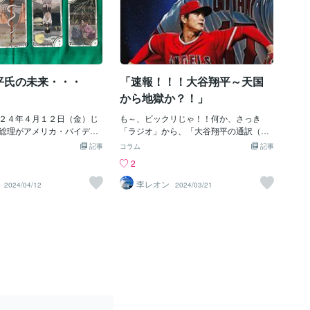
平氏の未来・・・
「速報！！！大谷翔平～天国
から地獄か？！」
２４年４月１２日（金）じ
も～、ビックリじゃ！！何か、さっき
総理がアメリカ・バイデン
「ラジオ」から、「大谷翔平の通訳（水
として招かれ、ホワイトハ
原一平）」が、違法賭博で「ドジャー
記事
コラム
記事
をする予定じゃ。というか
ス」から「解雇」という事じゃけど、ホ
2
を終えているかもしれん
ンマに～「３か月前にタロット予想」を
の英語スピーチを披露する
した「結果」その「マンマ」じゃんかぁ
李レオン
2024/04/12
2024/03/21
、さすが「増税クソめがね
～！；；「まさか？・・・まさかぁ
何を「バイデン」に約束
～？・・・ホンマか？・・・エンゼルス
を放置している状態で、何
からドジャースに移籍して、１０００億
て「語る」のかな？もう支
を超す１０年契約済み！・・・そして、
ほぼ「ヒトケタ？」以下？
これこそマサカ？の（結婚報告）じ
い状況じゃ。日本のカネを
ゃ！・・・これで（２０２４年）は、翔
？米国に流すのじゃろ～
平の時代かなぁ～♪って、思っていた
大谷問題」でも「どうかよ
ら・・・あれ？うん？水原一平って、あ
？」とかって、依頼するの
の（翔平の通訳？）って、ナンナ
ま～、どうも「水原一平」
ン？？・・・（水原一平通訳が、違法賭