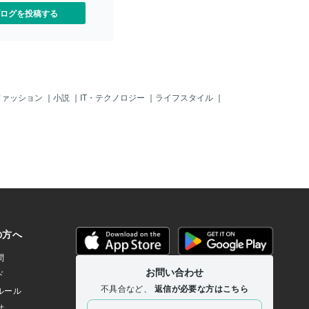
件？」に関与する可能性も
博でドジャース解雇！）」・・・とのラ
ログを投稿する
アメリカなので「司法取
ジオからの音声でボクは（２０２３年１
く行われ、「水原一平」の
２月１７日のココナラのボクのSNS記
からどうなるのか？「懲役
事）を見直したのじゃ！そしたらねぇ
？」、いや～「短期拘束」
～、ホンマに「SNS記事」そのまんまじ
釈放？」とかなるのかな？
ゃった！！！つまり「紫微斗数タロット
」どころか「２４億」くら
結果」そのまんまということじゃ。ボク
とかラジオから聞こえたけ
も今、見直して「あれ？何で（右側注
ファッション
｜
小説
｜
IT・テクノロジー
｜
ライフスタイル
｜
しても「巨額」じゃ。ま～
意？）とか（金銭問題？）とか～、恋愛
にもかなりの「責任」はア
というか、もろそのマンマの「結婚確
で、今回もちょいとタロッ
定？！」のような「ウソじゃろ～！いく
水原一平」ちゃんを占って
ら紫微斗数タロットでも、こんな事が
前のタロットで「大谷」の
（大谷翔平）に起きるワケないじゃんか
り的中というか、ほぼ「ド
ぁ～！」って本気で、占ったボク自身が
ったので、そっちのほうが
「タロット結果」を信じられなかったぜ
、驚きじゃった。大谷は
よ～！！他の「ユーチューバ占い師／霊
新居」で、すでに暮らして
能者等」も多分、「結婚」とか「金銭問
う「１０００億」は確約さ
題」で話題になってなかったのでは？も
「２４億」くらいは、何か
しかしたら、他のヒトで的中とかしてい
「金額？」ではないのかし
るかも知れんけど、あまりボクは記憶に
氏には「渡米での不安？」
ナイぜよ。まあ、とにかく「翔平」じ
してもらい、成績も彼の貢
ゃ！！彼の今後の「ドジャース出場資
あったとも思うし。＾＾彼
格」が一番気になるぜよ！何せ「無関係
であっても責任を問われるこ