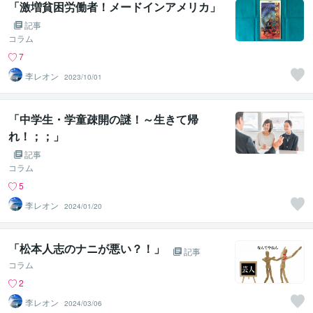
「激増貧困労働者！メードインアメリカ」
記事
コラム
7
李レオン
2023/10/01
「中学生・学童疎開の謎！～生きて帰
れ！；；」
記事
コラム
5
李レオン
2024/01/20
「松本人志のナニが悪い？！」
記事
コラム
2
李レオン
2024/03/06