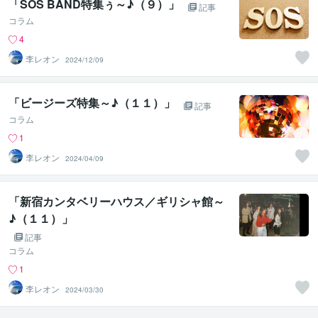
「SOS BAND特集ぅ～♪（９）」
記事
コラム
4
李レオン
2024/12/09
「ビージーズ特集～♪（１１）」
記事
コラム
1
李レオン
2024/04/09
「新宿カンタベリーハウス／ギリシャ館～
♪（１１）」
記事
コラム
1
李レオン
2024/03/30