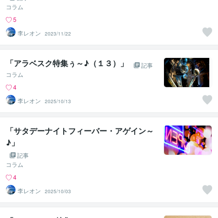
コラム
5
李レオン
2023/11/22
「アラベスク特集ぅ～♪（１３）」
記事
コラム
4
李レオン
2025/10/13
「サタデーナイトフィーバー・アゲイン～
♪」
記事
コラム
4
李レオン
2025/10/03