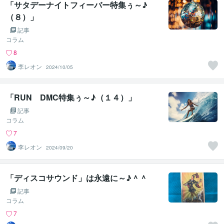
「サタデーナイトフィーバー特集ぅ～♪
（８）」
記事
コラム
8
李レオン
2024/10/05
「RUN DMC特集ぅ～♪（１４）」
記事
コラム
7
李レオン
2024/09/20
「ディスコサウンド」は永遠に～♪＾＾
記事
コラム
7