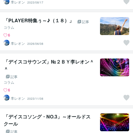
李レオン
2023/08/17
「PLAYER特集ぅ～♪（１８）」
記事
コラム
6
李レオン
2026/06/08
「デイスコサウンズ」№２ＢＹ李レオン＾
＾
記事
コラム
6
李レオン
2023/11/08
「デイスコソング・NO.3」～オールドス
クール
記事