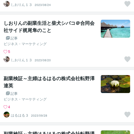
しおりん１３
2023/08/24
しおりんの副業生活と柴犬シバコ＠合同会
社サイド梶尾隼のこと
記事
ビジネス・マーケティング
5
しおりん１３
2023/08/20
副業検証～主婦はるはるの株式会社転野澤
達英
記事
ビジネス・マーケティング
4
はるはる３
2023/09/28
副業検証～主婦はるはるの株式会社転野澤