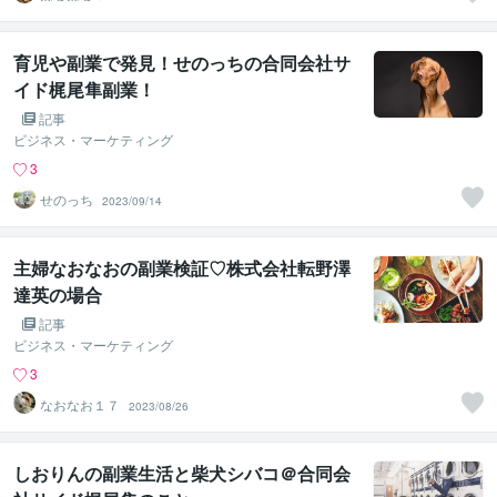
育児や副業で発見！せのっちの合同会社サ
イド梶尾隼副業！
記事
ビジネス・マーケティング
3
せのっち
2023/09/14
主婦なおなおの副業検証♡株式会社転野澤
達英の場合
記事
ビジネス・マーケティング
3
なおなお１７
2023/08/26
しおりんの副業生活と柴犬シバコ＠合同会