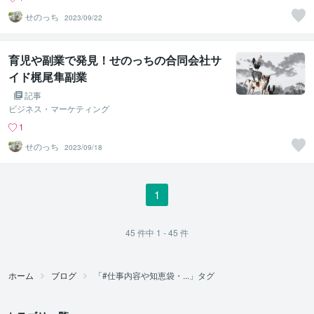
せのっち
2023/09/22
育児や副業で発見！せのっちの合同会社サ
イド梶尾隼副業
記事
ビジネス・マーケティング
1
せのっち
2023/09/18
1
45
件中
1 - 45
件
ホーム
ブログ
「#仕事内容や知恵袋・...」タグ