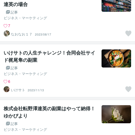
達英の場合
記事
ビジネス・マーケティング
7
なおなお１７
2023/08/17
いけサトの人生チャレンジ！合同会社サイ
ド梶尾隼の副業
記事
ビジネス・マーケティング
6
いけサト
2023/11/13
株式会社転野澤達英の副業はやって納得！
ゆかぴより
記事
ビジネス・マーケティング