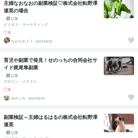
主婦なおなおの副業検証♡株式会社転野澤
達英の場合
記事
ビジネス・マーケティング
9
なおなお１７
2023/08/29
育児や副業で発見！せのっちの合同会社サ
イド梶尾隼副業
記事
デザイン・イラスト
8
せのっち
2023/09/30
副業検証～主婦はるはるの株式会社転野澤
達英
記事