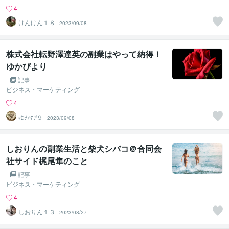
4
けんけん１８
2023/09/08
株式会社転野澤達英の副業はやって納得！
ゆかぴより
記事
ビジネス・マーケティング
4
ゆかぴ９
2023/09/08
しおりんの副業生活と柴犬シバコ＠合同会
社サイド梶尾隼のこと
記事
ビジネス・マーケティング
4
しおりん１３
2023/08/27