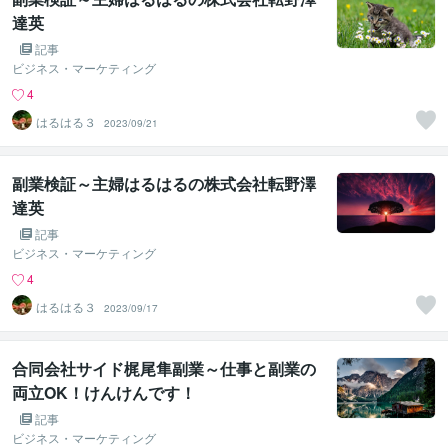
達英
記事
ビジネス・マーケティング
4
はるはる３
2023/09/21
副業検証～主婦はるはるの株式会社転野澤
達英
記事
ビジネス・マーケティング
4
はるはる３
2023/09/17
合同会社サイド梶尾隼副業～仕事と副業の
両立OK！けんけんです！
記事
ビジネス・マーケティング