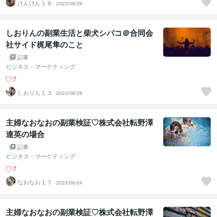
けんけん１８
2023/08/29
しおりんの副業生活と柴犬シバコ＠合同会
社サイド梶尾隼のこと
記事
ビジネス・マーケティング
7
しおりん１３
2023/08/29
主婦なおなおの副業検証♡株式会社転野澤
達英の場合
記事
ビジネス・マーケティング
7
なおなお１７
2023/08/24
主婦なおなおの副業検証♡株式会社転野澤