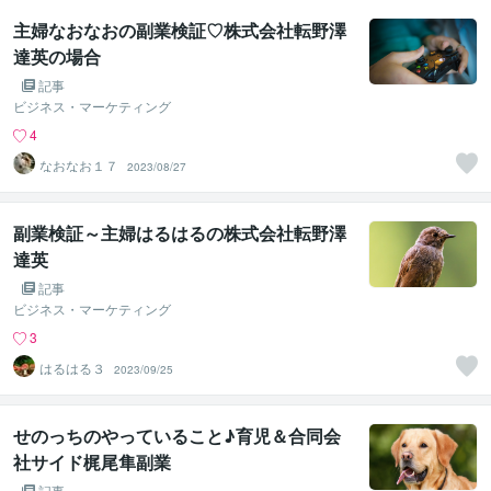
主婦なおなおの副業検証♡株式会社転野澤
達英の場合
記事
ビジネス・マーケティング
4
なおなお１７
2023/08/27
副業検証～主婦はるはるの株式会社転野澤
達英
記事
ビジネス・マーケティング
3
はるはる３
2023/09/25
せのっちのやっていること♪育児＆合同会
社サイド梶尾隼副業
記事