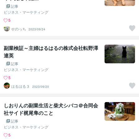
記事
ビジネス・マーケティング
5
せのっち
2023/09/24
副業検証～主婦はるはるの株式会社転野澤
達英
記事
ビジネス・マーケティング
5
はるはる３
2023/09/20
しおりんの副業生活と柴犬シバコ＠合同会
社サイド梶尾隼のこと
記事
ビジネス・マーケティング
5