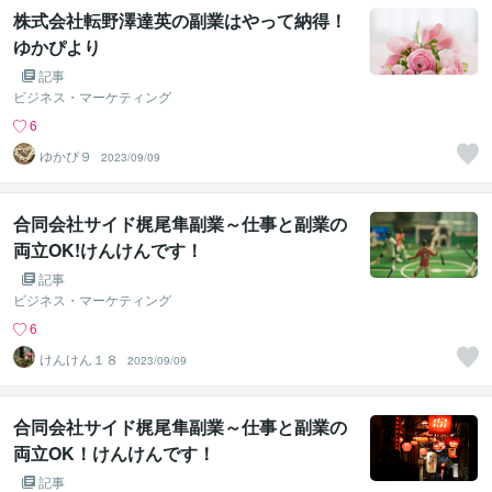
株式会社転野澤達英の副業はやって納得！
ゆかぴより
記事
ビジネス・マーケティング
6
ゆかぴ９
2023/09/09
合同会社サイド梶尾隼副業～仕事と副業の
両立OK!けんけんです！
記事
ビジネス・マーケティング
6
けんけん１８
2023/09/09
合同会社サイド梶尾隼副業～仕事と副業の
両立OK！けんけんです！
記事