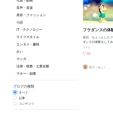
写真・動画
音声・音楽
美容・ファッション
小説
フラダンスの体
IT・テクノロジー
ライフスタイル
先日、ちょっとしたツ
ダンスの体験をしてみ
エンタメ・趣味
しいです・・・想像以
コラム
足・・・基本のステッ
占い
10
「もうだめだ～」と弱
マンガ
（笑）そのうえ、目の
ったので『痩せないと
法律・税務・士業全般
実子（みこ）✨
突きつけられ・・・・
未来好転セラピ
マネー・副業
ーカフェ
りました（笑）私、昨
時期から頑張って、夏
ストレッチや、ほんの
ブログの種類
（ステッパーなど）取
も、ほんの少し気を付
すべて
控え目にしたりして体
記事
たし、胴囲も数センチ
コンテンツ
～☆彡なのに、なのに
るうちに すっかり元