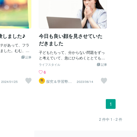
験しました♪
今日も良い顔を見させていた
だきました
テがあって、フラ
ました。むむ、難
子どもたちって、分からない問題をずっ
上に・・・腰、
記事
と考えていて、急にひらめくととても良
プ（？）だけで
い顔をするんです！！ 今日も、y / x + z /
ライフスタイル
記事
音言ってました
y の式を記号×、yを使って表せという問
6
前に大きな鏡があ
題で困っていらっしゃいました。 ほんの
～！』と、現実を
少し前に、a ÷ 3 を a / 3と解いていたの
探究＆学習塾｜
2024/01/25
2023/06/14
切実な気分にもな
なぜラボ
で分かるはず。 そこで私が + 以降の式を
年はこのくらいの
指で見えないようにしました。 すると、
前の健康診断まで
「あっ！！分かった分かった〜！！」と
ちょっとの運動
なんとも嬉しそうな顔で答えを書いてい
1
り組んだり食事
ました。 ヒントというヒントでもないの
けたり、おやつを
で、自分で解いた感じがまた嬉しいので
重は数キロ落とし
しょうね〜。 出来るだけ勉強に良いイメ
2
件中
1 - 2
件
減ったんですよね
ージを持ってもらえるようサポートをし
・・・油断してい
ていますので、ご興味がありましたら、
通りでした（笑）
ぜひ一度教室に体験しにいらしてくださ