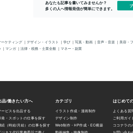
り！思い立ち、頑
あなたも記事を書いてみませんか？
い。 それでは今日もゆっくりおやすみく
ブ
け、また思い直し
多くの人へ情報発信が簡単にできます。
ださいませ。
。なので、これか
を応援して健康的
います。気分の休
しでも痩せて軽やか
、そう思ったらそれ
イメージも大事です
マーケティング
｜
デザイン・イラスト
｜
学び
｜
写真・動画
｜
音声・音楽
｜
美容・
は、なかなか続か
い
｜
マンガ
｜
法律・税務・士業全般
｜
マネー・副業
ロットリーディン
がいらしたら、お
さいね💛