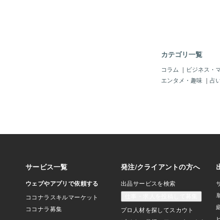
やっぱり、継続は力な
張ってみて 時にくじ
て努力し・・・ですね
ら、心して、自分自身
ダイエットしようと思
憩も必要なので、”少
カテゴリ一覧
気分になりたい～”と
が”叶った方向”への
コラム
｜
ビジネス・
よね。いや～な気分で
エンタメ・趣味
｜
占
ない・・・もしも、タ
グでの応援が必要な方
気軽に お声がけくだ