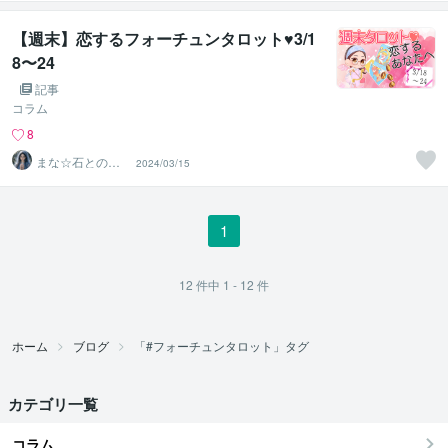
＆セラピスト
【週末】恋するフォーチュンタロット♥3/1
8〜24
記事
コラム
8
まな☆石との絆
2024/03/15
を整える占い師
＆セラピスト
1
12
件中
1 - 12
件
ホーム
ブログ
「#フォーチュンタロット」タグ
カテゴリ一覧
コラム