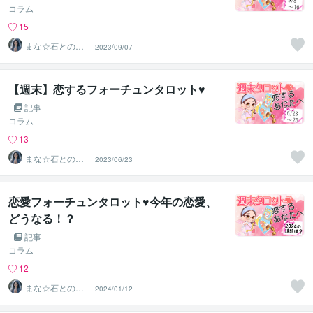
コラム
15
まな☆石との絆
2023/09/07
を整える占い師
＆セラピスト
【週末】恋するフォーチュンタロット♥
記事
コラム
13
まな☆石との絆
2023/06/23
を整える占い師
＆セラピスト
恋愛フォーチュンタロット♥今年の恋愛、
どうなる！？
記事
コラム
12
まな☆石との絆
2024/01/12
を整える占い師
＆セラピスト