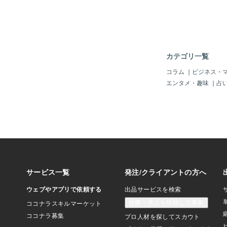
障害、性依存症、買い
存、ACの自助グルー
た。各自助グループで
掘り下げて、人間関係
践をする、回復プログ
きました。20年以上
カテゴリ一覧
自ら回復に取り組みつ
十人、何百人の話を聴
コラム
｜
ビジネス・
ポートやアドバイス等
エンタメ・趣味
｜
占
リングをしつづけてき
ではない、20年以上
ピア（当事者間）カウ
を活かしてのカウンセ
す。幼少期から今まで
一つのことに集中でき
る、空気読めない、時
ルができない、時間に
起きれない、片付けら
トークできない、しょ
たりぶつかる、続き物
買い、休憩を挟めない
れる、常識が分からな
で、一般世間にな