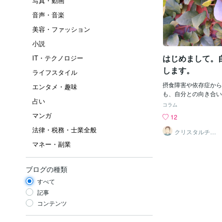
写真・動画
音声・音楽
美容・ファッション
小説
はじめまして。
IT・テクノロジー
します。
ライフスタイル
摂食障害や依存症から
エンタメ・趣味
も、自分との向き合い
占い
い。向き合うと悪化し
コラム
な、心の傷が深い繊細
マンガ
12
取り組める、辛い深堀
法律・税務・士業全般
つシンプルな方法をお
クリスタルチャ
ネラーMICHIR
依存症・摂食障害当事
マネー・副業
U．
MICHIRUです。摂
存症、性依存症、買い
存、インターネット依
ブログの種類
症（クロスアディクシ
すべて
者です。発達障害（AD
診断あり）の当事者で
記事
障害（過食嘔吐・非嘔
コンテンツ
用）卒業から15年断
グループ歴20年以上