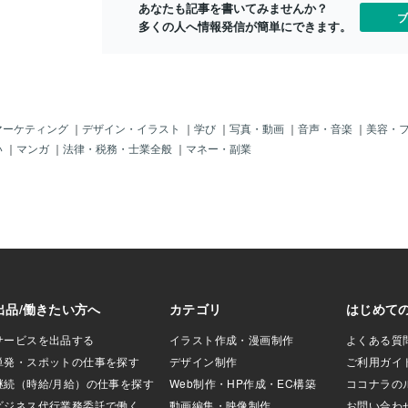
あなたも記事を書いてみませんか？
物依存症、共依
は、幼少期に性虐待を受けたり、年齢問
埋まることは
ブ
多くの人へ情報発信が簡単にできます。
プに参加してきまし
わず性被害を受けていると、発症の一因
止められなく
、自分を徹底的に
になります。 自助グループには、男女そ
すか？この空
回復でリアルで実
の他問わず性虐待、性被害者が何人もい
ルを止めたい
ラムを長年行って
ました。 家族からの精神的、情緒的、身
い。 そのた
、自助グループ内で
体的虐待やいじめも発症の一因です。 性
のではないで
つ個人的にも、何
虐待や性被害によって、摂食障害になる
されるために
き続けワークのサ
女性も多いと感じます。 （長年当事者の
ないですか？
マーケティング
｜
デザイン・イラスト
｜
学び
｜
写真・動画
｜
音声・音楽
｜
美容・
の、ピアカウンセ
話を聞いてきた経験から感じたことで
は…まず、本
い
｜
マンガ
｜
法律・税務・士業全般
｜
マネー・副業
ました。座学のみ
す。統計があるわけではありません） 性
りも大切にな
の当事者の現場での
被害者が性依存症を発症すると、男性は
自分を見るの
ンセリングの経験
加害者になる比率が比較的高く（痴漢行
もしれません
リングをしていま
為やレイプ、のぞき、デートＤＶな
食障害のこと
ずっと、物忘れ、
ど）、女性は被害者（セックス依存症に
ポートしても
ないか集中しすぎ
よるレイプなどの性被害、望まない妊
存症・摂食障
間のがコントロー
娠、性病など）になる比率が比較的高い
めのサポート
間に合わない、朝
とわたしは感じます。（あくまでも話を
存症アルコー
れない、ガールズ
聞いてきた経験から感じたものです。統
談・チャット
っちゅうつまずい
計があるわけではありません。） もとも
ション。ココ
は大人買い、衝動
との性的な差異だと思われます。 わたし
どうぞ、ご利
、過集中のあと倒
が性依存症のグループに参加していたと
いetc…。これら
き、比較的若い男性の性被害者もおりま
した。 男性か