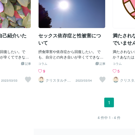
自己紹介いた
セックス依存症と性被害につ
満たされ
いて
でいませ
回復したい。で
摂食障害や依存症から回復したい。 で
満たされない
が辛くてできな
も、自分との向き合いが辛くてできな
か？あなたは
てしまった。そん
い。向き合うと悪化してしまった。 そん
ずっと、その
記事
コラム
記事
コラム
さんでも安心して
な、心の傷が深い繊細さんでも安心して
ないですか？
9
5
をしない、簡単か
取り組める、辛い深堀をしない、簡単か
症の原因のひ
伝えしています。
つシンプルな方法をお伝えしています。
の孤独感が埋
クリスタルチャ
クリスタ
2023/03/03
2023/03/04
ネラーMICHIR
ネラーMI
者カウンセラーの
依存症・摂食障害当事者カウンセラーの
て、苦しんで
U．
U．
食障害、アルコール依
MICHIRUです。 摂食障害、アルコール依
どり着いたの
物依存症、共依
存症、性依存症、買い物依存症、共依
障害などの依
存症、の多重依存
存、インターネット依存症、の多重依存
ょうか。セッ
1
ョン）からの回復
症（クロスアディクション）からの回復
ている瞬間だ
HD/ASD 医師の
者です。幼少期に性虐待をうけたこと
がする。でも
もあります。摂食
や、のちに性被害をうけたことがきっか
独感で一杯に
4
件中
1 - 4
件
吐過食・下剤乱
けで18歳でセックス依存症を発症した話
孤独感を埋め
酒歴20年以上。自助
と、セックス依存症が止まるまでの話を
スやお酒や過
。アルコール、摂食
書きました。性依存症について 性依存症
やお酒や過食