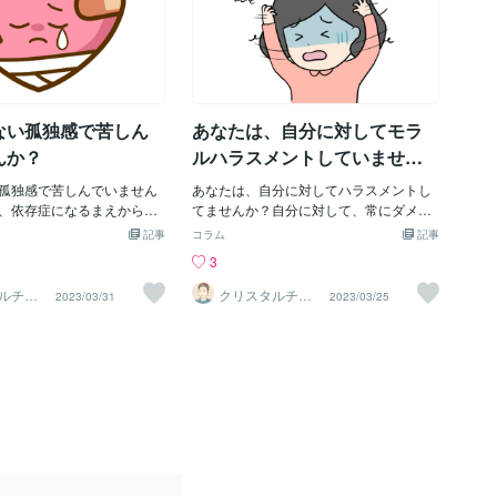
ない孤独感で苦しん
あなたは、自分に対してモラ
んか？
ルハラスメントしていません
か？
孤独感で苦しんでいません
あなたは、自分に対してハラスメントし
、依存症になるまえから、
てませんか？自分に対して、常にダメ出
孤独感を抱えてきたのでは
し、嫌がらせ、足を引っ張る…そんなこ
記事
コラム
記事
 その強烈な孤独感は、依存
としていませんか？35年近く摂食障害や
3
とつです。 どうやれば、こ
依存症に苦しんだわたしは、毎瞬と言っ
められるのか。 分からなく
ていいくらい、自分にハラスメントをし
ルチャ
クリスタルチャ
2023/03/31
2023/03/25
CHIR
ネラーMICHIR
、埋める方法を探して。 た
てきました。「またそんなことして…」
U．
が、セックスやお酒や摂食
「なにやってるの！だからあなたはダメ
存症だったのではないでし
なの！」「なんで、こんな簡単なことが
クスやお酒や過食などをし
出来ないの！」「これくらいのこと出来
け、満たされたような感覚
て当たり前でしょ、情けない」「だか
、それを過ぎると、また孤
ら、人に嫌われるの」「また、何もでき
なる。 そうすると、また、
てない。なのに、なにダラダラしてる
ようとして衝動的にセック
の？」「こんな自分、大嫌い！」こんな
食などを欲する。 セックス
ことを、毎日毎日自分に言ってきまし
などでは本当には孤独感が
た。時には怒鳴りちらしてきました。今