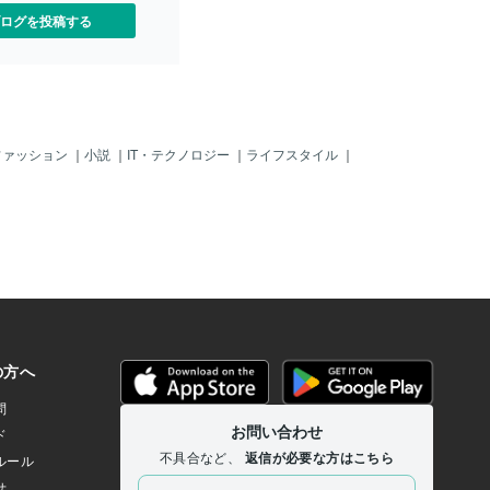
ないとはわかっていても、
もまだまだ、クセになっていて。自分に
ログを投稿する
なっていったのではないで
言ってしまうときがあります。あなた
しい、苦しい負のスパイラ
も、自分に対してこのようなことを言い
。 本当の満たされ感を得た
続けてませんか？少し視点を変えてみま
めに、様々な方法を模索した
しょう。もし、こういった言葉を、人に
しょうか。 ほんとうに満た
言われたとしたらどう感じますか？それ
必要な事。それを知りたく
も身近に毎日いる人に。毎日、しょっち
 自分を本当に満たすために
ゅう、言われ続けたとしたら…どのよう
ファッション
｜
小説
｜
IT・テクノロジー
｜
ライフスタイル
｜
当の自分を知ることが何よ
に思いますか？こんな人とは一緒に居た
ります。はじめは、自分で
くない…ものすごく傷つく。息がつま
は、慣れるまでは難しいか
る。一緒に居たら頭がおかしくなりそ
。そんな時は、依存症や摂
う…まさに、モラルハラスメント。そん
を理解してくれる誰かにサ
な風に思いませんか？ほかの人とは距離
らうのがおすすめです。依
をとったり離れることが出来ますが。自
害回復当事者としてそのた
分自身とは離れることはできません。自
をしています。セックス依
分にとって自分が一番身近な人なので
ル依存症摂食障害の電話相
す。以前主治医に言われたことがありま
相談・オンライン対面セッ
す。「MICHIRUさんは、ハラスメントを
ナラで受付しております。
する人たちから離れていくことで、依存
用ください。
症が止まっていってますよね。でも、自
分に対するハラスメントをし続けると、
依存症の再発につながる可能性がありま
す。依存症としては出なくても、様々な
形