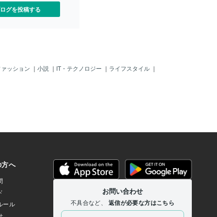
ほとんどバレバレじゃ！
ログを投稿する
をやってんの？「政治資金
」なんか「７回目」をやっ
ないじゃろ～！それに海外
ド問題」で「日本は差別国
したそ～じゃ。もうお前は
どこの「国家元首」じゃ？
ら「お金」もらってばかり
ファッション
｜
小説
｜
IT・テクノロジー
｜
ライフスタイル
｜
管」の制限を広げて、「ビ
滞在者」がたくさん入国し
違法滞在」をすれば「子」
「治安」も悪化するのは
ても明らかじゃ！ど？それ
なると「違法滞在者」が、
り「介護」等をど～する
「違法滞在者」の「学校に
が増えると、それが「ギャ
グレ」とかにナルぞよ。
」とかにつくかも知れんけ
違法」じゃ！＾＾；あまり
続けると「トルコ」の様に
そう「エルドアン大統領」
ンド」と「スエーデン」に