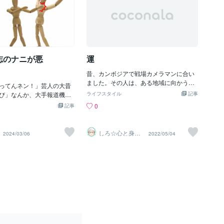
志のナニが悪
運
昔、カンボジアで戦場カメラマンに合い
ました。その人は、ある地域に向かうと
ってんネン！」芸人の大昔
言っていました。その地域は、地雷が沢
び」なんか、大手報道機関
ライフスタイル
記事
山残っていました。カメラマンの方は、
が、何か月も報道する意味
0
記事
地雷エリアを抜けた先にある場所に行き
ろ～！しかも内容も「ショ
たがっていたんです。経験あるジャーナ
前？だかの「芸人のお遊び
リストの方がいて、話をしていたのです
っけ？「女の子」を手配な
しろ☆心と身体
2024/03/06
2022/05/04
が、目で地雷を見つけることは出来ない
のお悩みトーク
もどの会社もどの大学もど
ルーム
ので、そのエリアを通り抜ける事が出来
やっとるわい！アホかっ！
るかは、運しだいだと言っていました。
を隠したいのじゃろ～けど
そういう場所で活動をしている人たちが
＾；今は「能登半島地震被
いる事を初めて知りました。
てや、「将来の希望」を政
緒になって「見つける」の
ろ～！それがひいては、
員の安心と信頼」の元にな
うか？！とにかく、いつま
じゃ？！もうお前らの「悪