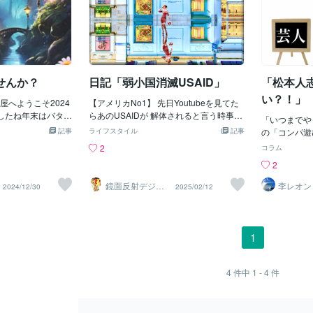
せんか？
日記「弱小国消滅USAID」
「松本人
い？！」
屋へようこそ2024
【アメリカNo1】 先日Youtubeを見てた
したね年末はバタバ
らあのUSAIDが 解体されると言う時事ニ
「いつまでや
のでしょうか？そ
ュースを見て 凄く驚き地上波TVでも報道
記事
ライフスタイル
記事
の「コンパ遊
ゆっくりのんびり
してると 思ったら全然やってなかった
や、新聞雑誌
2
コラム
張っていらっしゃ
(´･д･`)ｼｮﾎﾞｰﾝ USAIDとはアメリカ合衆国
なんてナイや
2
いますお休みに入
国際開発庁 と言う国が設立させた国際援
ボイ！」８年
ザが流行っていま
助機関で 世界中の発展途上国を支援して
ネタ？！」だ
鏡面反射デジタ
李レオン
2024/12/30
2025/02/12
がいをしっかりと
生活を 向上させることを目的としてる機
ルアート製作所
んて、どの国
（鈴木穣）
どうぞご自愛くだ
関 仕事は人道支援で戦争や災害があった
の仲間内でも
年末になると家の
国へ食料や水や薬を届け経済発展させ 仕
（まあ、何か
と思うのですが心
事を支援しインフラも整えるお金を アメ
ね・・・）＾
1
んですよね？心の
リカの国家予算で出してる これが表向き
害者」の手当
無いというあなた
のUSAIDの活動で世界中 100ヵ国以上で
府や行政が一
掃除についてお話
活動し裏では支援国に アメリカ製品を輸
が最優先じゃ
4
件中
1 - 4
件
？物理的な掃除だ
出し買わせて自国の 利益にすると言う計
「日本国民全
除をすること 自分
画 でもアメリカファーストで当選した ト
るのじゃ！違
慣などの見直し・
ランプ大統領は海外支援より国内の 問題
でやってるの