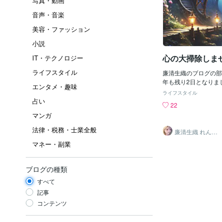
写真・動画
音声・音楽
美容・ファッション
小説
心の大掃除しま
IT・テクノロジー
ライフスタイル
廉清生織のブログの部
年も残り2日となりま
エンタメ・趣味
タ忙しくしておられる
ライフスタイル
れとも仕事が終わって
占い
22
でしょうか？お仕事頑
マンガ
る皆様お疲れ様でござ
る直前でインフルエン
法律・税務・士業全般
廉清生織 れんせ
すのでどうか手洗いう
い さき
マネー・副業
してウィルス対策して
さいますよう願います
大掃除は念入りに行う
ブログの種類
の大掃除が忘れがちな
大掃除？聴いたことが
すべて
のために今回は心の大
記事
します心の大掃除とは
コンテンツ
けでなく”心理的な”掃
の気持ちや価値観・習