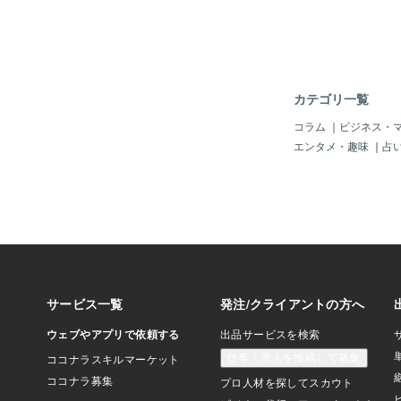
来年の目標を立てたり
ことで新年をよりスッ
で迎えるための活動な
大掃除をしませんか？
理は？片付けられない
ゃ！」と思っているか
カテゴリ一覧
られる人は「片付けよ
い！」と思っています
コラム
｜
ビジネス・
ではなく自ら実行しよ
エンタメ・趣味
｜
占
す自ら実行しようとな
えるの？ここが重要な
行動に大きく違いが出
を知ること１．片づけ
神的変化が生れます考
で影響が及ぶのです仕
係・性格・容姿・あり
変化が生れるのです環
うのです2．上質なも
駄が無くなる３．睡眠
メンタルが強くなる５
るようになれる片付け
ツや方法が分からない