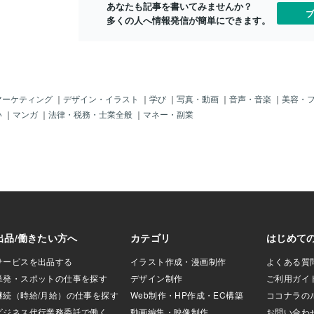
・準備したりする
を優先する為USAIDの年間予算の 約160
あなたも記事を書いてみませんか？
だくみ？」は
ブ
キリとした気持ち
兆円を無くす事にした この背景は活動が
多くの人へ情報発信が簡単にできます。
「岸田」も何
のです潜在意識の
非効率で無駄が多く 一部の国は支援金が
のパーテイー
片付けられない心
汚職に使われてて 長年援助してる国でも
てる場合じゃ
人は「片付けなき
経済発展せずに 自立できていない事があ
向けに「クル
らなのです片付け
る 汚職に関しては日本企業の財務諸表を
家」だと発言
う！片付けた
確認するとNHKにも資金が流れてて 反日
「クビ」だ！
つまり追われるの
活動家等の極端な左派思想団体の 活動資
「外国人」か
マーケティング
｜
デザイン・イラスト
｜
学び
｜
写真・動画
｜
音声・音楽
｜
美容・
うとしているんで
金に使われてる ヽ(`Д´)ﾉﾌﾝｶﾞﾌﾝｶﾞﾌﾝｶﾞ!! 〓
じゃと、「入
い
｜
マンガ
｜
法律・税務・士業全般
｜
マネー・副業
んてどうしたら思
＝〓＝〓＝〓＝〓＝〓＝〓＝〓＝〓 【自
ザのナイ違法
大きな差となって
己保身】 更に財務省にも資金が流れてる
て、ずっと「
るんですメリット
様で 今の処そのお金が何に使われてるか
もできるし、
を行なうことで精
は 確認できてないが元々貰う権利が無い
「世界」をみ
え方・生き方にま
財務省が貰ってるのは国際的にヤバい ｱﾜ
に「長期」に
事・お金・人間関
ﾜﾜﾜ(((ﾟдﾟ; )))ﾜﾜﾜﾜｯ 更にアメリカの利益に
「老年」とな
とあらゆるものに
ならない国の 敵国も支援してるからそれ
の？！また、
境が整うと心も整
は違うだろ と考え何も予告せず突然翌日
行かない子」
のだけを買うので無
USA
ング」や「半
の質が高まる４．
ま、「解体業
．執着を捨てられ
ど、それも「
たいけど・・・コ
に「放置」を
？！
なるじゃん。
が「フィンラ
NAT