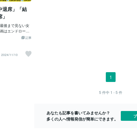
前の哀愁と凄みで体現しています。藤純
なりましたwなご
益、好意、あ
子（現・富司純子）や若山富三郎ら豪華
中退席」「結
たが・・・まいい
取ったとき、
共演陣による迫真の演技も見逃せませ
話彼女はとても生
返さなければ
席」
ん。
から一人でずっと
の調和（また
若いけど・・・10
最後まで見ない女
の流れ（表現
ありますよね。そ
画はエンドロール
主な駆動のト
母と慕ってくれて
ひとりDVDやテレ
代・学術・ビ
記事
が怒られているだ
て、映画館では一
的。心理的な
すごく気が合う考
されているようで
感）」を解消
るところが一緒な
ル中のおまけのエ
応や行動経済
2024/11/10
合うんですけどそ
が流れる場合もあ
える。 脳の
りませんと言って
は損だと思うので
情 (伝統・文
ので花粉症なの？
ね、本編が終った
的。社会の輪
w寒暖差で結構や
たることなく、そ
道徳規範であ
1
いうことで。とは
画館を出て行く
人情（感情・
の？」さくら「飲
なのか、トイレに
（いき）か野
なるから〜」さく
せんが、そういう
情」が「返報
5
件中
1 - 5
件
負けだと思ってる
「せっかち」とか
か？ 現代社
薬飲んだら負けで
なるのでしょう。
ら「個人のネ
けです」なご「何
、自分の思い通り
た結果、かつ
あなたも記事を書いてみませんか？
」とこれが私たち
た」となるのかも
になる」とい
ブ
多くの人へ情報発信が簡単にできます。
いつも何かと戦っ
ールの途中
しづらくなり
は、結婚というい
マを、最後まで見
につながりかねな