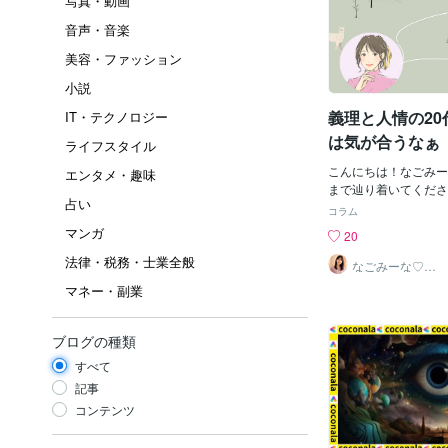
写真・動画
音声・音楽
美容・ファッション
小説
義理と人情の20
IT・テクノロジー
は気が合うなぁ
ライフスタイル
こんにちは！なごみー
エンタメ・趣味
まで辿り着いてくださ
占い
います。先日会社を辞
コラム
綺麗女子さくらさんが
マンガ
20
らも辞めました（ ; 
法律・税務・士業全般
いとのことで三人で集
なごみーな♡癒
し系心のサポー
んが辞めてその代わり
マネー・副業
ター
したのにその彼も辞め
態発生そこでなごさん
いてくれたからと癒さ
ブログの種類
と嬉しいお言葉をいた
すべて
つでも聞きますよ〜こ
聞かれたら・・・とい
記事
っていたのでwいや私
コンテンツ
ただけなんですけどね
ような感じかなそこか