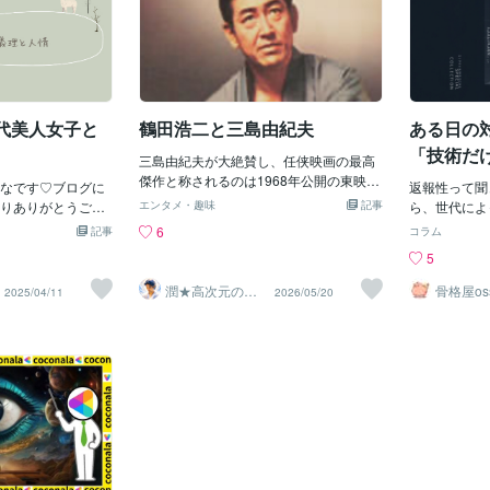
代美人女子と
鶴田浩二と三島由紀夫
ある日の
「技術だ
三島由紀夫が大絶賛し、任侠映画の最高
け取り残
傑作と称されるのは1968年公開の東映映
なです♡ブログに
返報性って聞
画『博奕打ち 総長賭博』です。鶴田浩二
方」
りありがとうござ
エンタメ・趣味
記事
ら、世代によ
が主演を務め、義理と人情の板挟みにな
めてしまった20代
たやつか。ま
6
記事
コラム
る主人公を演じきりました。◆ なぜ三島
30代メンズ（こち
ーキテクチャ
5
由紀夫は絶賛したのか？三島は本作を
; ））の送別会をした
語化のレイヤ
「ギリシャ悲劇にも通じる構成」、「絶
合本当はさくらさ
完全に一致し
潤★高次元の声
骨格屋os
2025/04/11
2026/05/20
対的肯定の中にぎりぎりに仕組まれた悲
を届ける宇宙チ
に30代くんが入社
ビジネス書で
ャネラー
劇」と高く評価しました。単なるB級ヤ
てしまうという事
は返報性の法
クザ映画の枠を超え、自身の美学である
がいつも愚痴を聞
ケティング用
「滅びの美学」や「過剰なまでの純粋
れたんです私たち
その本質は日
さ」を鶴田の演技に見出したとされてい
だきましたいやい
していた「義
ます。◆ 鶴田浩二の魅力と作品の見どこ
の二人絶対人に意
互い様」その
ろ鶴田浩二が演じたのは、組織の論理と
うことをずっと言
の「構造」と
兄弟分の情の間で引き裂かれる中井とい
も一緒に言ってい
分解すると、
う男です。自分の選択が次々と周囲を破
パワハラでやめた
す。 「返報
滅させていく過酷な運命を、鶴田が持ち
らなご会を定期的
変の構造（本