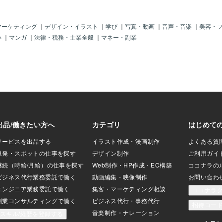
です。
マーケティング
｜
デザイン・イラスト
｜
学び
｜
写真・動画
｜
音声・音楽
｜
美容・
い
｜
マンガ
｜
法律・税務・士業全般
｜
マネー・副業