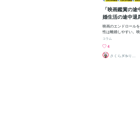
にしようということに
「映画鑑賞の途
会って何よとなりまし
かそしてさくらさんの
婚生活の途中退
い立ちが複雑で若い頃
頑張ってきました今も
映画のエンドロールを
代からずっと・・色々
性は離婚しやすい。映
んなわけで私のことを
まで見る・・・。家で
コラム
いるんですがいつも私
ビで見るときは別とし
4
けなんだけどなそして
般的にそれがマナーと
えていることとか感じ
す。実際、エンドロー
さくらぎ☕りょ
う⛎癒やし電話
んですよねだから気が
ピソードや謎解きなど
相談サロン
んな彼女、鼻水が止ま
るので、途中で帰るの
ずっと鼻をかんでいる
すが。確かにいますよ
と聞くと違います！と
とたん作品の余韻にひ
られてしまうんですと
そくさと席を立って映
いえなご「薬は飲んだ
人。よっぽど忙しい人
みません」なご「楽に
行きたいのかわかりま
ら「いやです」なご「
人を一言で表現すると
んでしょ？」さくら「
「こらえ性がない」と
す！医者に行っても負
となると、結婚しても
と戦っているのよ〜w
にならないと「やーめ
のいつもの会話！彼女
しれません。エンドロ
ているんです何
で・・・・・というの
わば筋書きのないドラ
ない・・・ということ