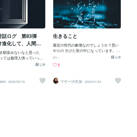
対話ログ 第83弾
生きること
け進化して、人間だ
最近の世代の象徴なのでしょうか？思い
される世界の歩き
やりの 欠けた世の中になっています。ま
き馴染みないなと思った
だまだ 子供の 自殺が 止まないなんて 理
っては義理人情っていって
占い
記事
不尽なんだろうイジメられて自分の 居場
さにそれです、フレームア
5
記事
所が 無くなり自分を 消去してしまうなん
ー。世代や文脈による「言
て。私も イジメや 親～の暴力を 受け学
ー」が違うだけで、構造は
校でも 先生たる存在～の暴力、パワハラ
ています。 現代の心理学や
san
マザー沙也加
2026/05/19
2023/01/23
やら 本当に 苦しくてわずか 6歳で 自殺を
は「返報性の原理（あるい
考えていました「なんで こんな 家に産ま
則）」なんて小難しいマー
れてきたんだろうなんで こんな親の所に
語みたいに扱われますが、
産まれてきたんだろう」と…今でも 後記
本人が昔からド直球に表現
の気持は ありますでもね生きる しか続け
理人情」や「恩返し」「お
る しか ないんだよね。だから もうすぐ5
ものです。 この2つの言葉
7歳になるけど頑張って 生きているよ～
「流れ（ニュアンス）」を
現代の 子供に 言いたい！負けんなよ！っ
面白い違いが見えてきま
て…被害妄想で 自分を 追い込んでも ダ
性」と「義理人情」の構造 不
メだよ苦労して 克服したらその体験が 自
質）： 「他者から何か（利