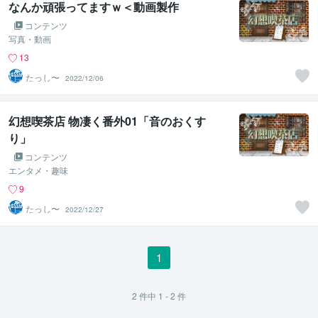
なんか頑張ってますｗ＜動画製作
コンテンツ
写真・動画
13
たっし〜
2022/12/06
幻想喫茶店 物凄く番外01「音のおくす
り」
コンテンツ
エンタメ・趣味
9
たっし〜
2022/12/27
1
2
件中
1 - 2
件