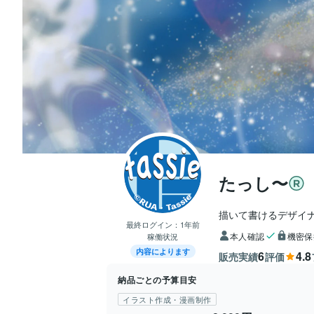
たっし〜
描いて書けるデザイ
最終ログイン：
1年前
本人確認
機密保
稼働状況
内容によります
6
4.8
販売実績
評価
納品ごとの予算目安
イラスト作成・漫画制作