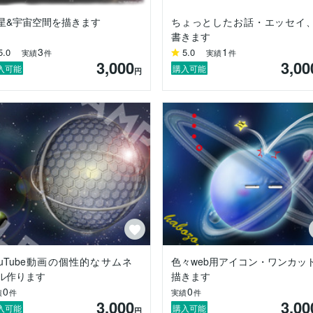
星&宇宙空間を描きます
ちょっとしたお話・エッセイ
って楽しみながら取り組む！」

書きます
3
1
5.0
5.0
実績
件
実績
件
リーランサー！

3,000
3,00
すので、お気に留めて頂ければ幸いです☆

入可能
購入可能
円
び指示内容によっては、対応致しかねます。悪しからずご了承下さいませ
多趣味が相まって「こういう事が出来る系の奴」と言う事がご理解（？
ouTube動画の個性的なサムネ
色々web用アイコン・ワンカッ
ル作ります
描きます
0
0
績
件
実績
件
3,000
3,00
入可能
購入可能
円