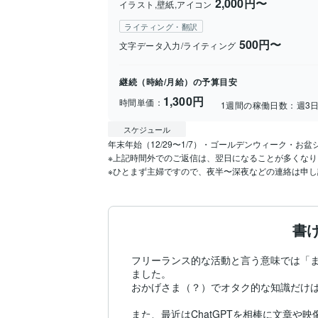
2,000円〜
イラスト,壁紙,アイコン
ライティング・翻訳
500円〜
文字データ入力/ライティング
継続（時給/月給）の予算目安
1,300円
時間単価：
1週間の稼働日数：
週3
スケジュール
年末年始（12/29〜1/7）・ゴールデンウィーク・お盆
※上記時間外でのご返信は、翌日になることが多くなり
※ひとまず主婦ですので、夜半〜深夜などの連絡は申
書
フリーランス的な活動と言う意味では「ま
ました。

おかげさま（？）でオタク的な知識だけは
また、最近はChatGPTを相棒に文章や