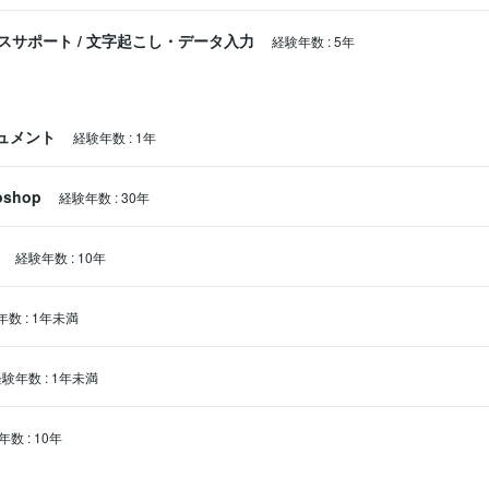
スサポート
/
文字起こし・データ入力
経験年数
:
5年
キュメント
経験年数
:
1年
oshop
経験年数
:
30年
経験年数
:
10年
年数
:
1年未満
経験年数
:
1年未満
年数
:
10年