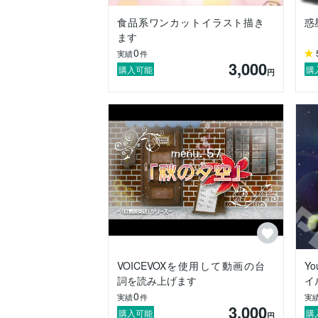
私のモットーは

食品系ワンカットイラスト描き
惑
多趣味なのも手伝って、「仕事は興味を持
ます
…です。

0
実績
件
目指せ、描けて書けて時たま占える変なフ
3,000
と、日々愉しい人を目指して頑張っていま
購入可能
購
円
●大変申し訳有りませんが、作業内容およ
https://coconala.com/blogs/2847264/
今まで勤めてきた何社かでの仕事内容と
VOICEVOXを使用して動画の台
Y
詞を読み上げます
イ
0
実績
件
実
3,000
購入可能
購
円