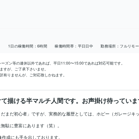
日
1日の稼働時間：
6時間
稼働時間帯：
平日日中
勤務場所：
フルリモ
シーズン等の連休以外であれば、平日11:00〜15:00であれば対応可能です。

ますが、ご了承下さいませ。

し訳有りませんが、ご対応致しかねます。
けて描ける半マルチ人間です。お声掛け待っていま
だまだ初心者」ですが、実務的な履歴としては、ホビー（ガレージキッ
無駄に豊富にあります（笑）。

映像作成にも手を出しております。
