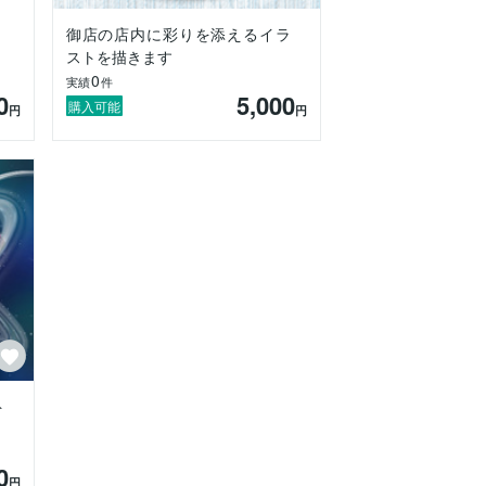
、
御店の店内に彩りを添えるイラ
ストを描きます
0
実績
件
0
5,000
購入可能
円
円
。

）出来るかと思います。
ト
0
円