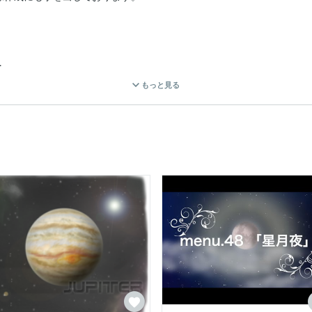
ー作成

もっと見る
〜２級程度の速度）

用してのDTPオペレーターもしておりましたので、若干のDTP知識も持
朗読、ブログ、などなど長年続けております。

ました。→WEBライティング基礎技能マスター認定取得

管理が苦手な人にオススメ！ポモドーロテクニック」を掲載して頂きまし
assie」名義で活動しています。

ましたが、流蛙（るあ）もしくは、はぼぞ〜名義でも活動しています。

ド占いアドバイザー資格取得

ルマンカード・コーヒーカードを絶賛勉強中！

伝いさせて頂きたく思いますので、よろしくお願いします。
