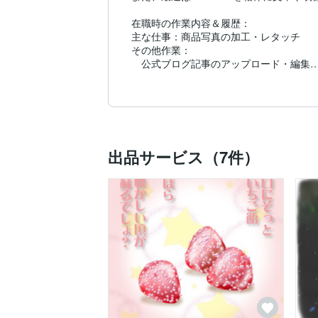
在職時の作業内容＆履歴：

主な仕事：商品写真の加工・レタッチ

その他作業：

　公式ブログ記事のアップロード・編集

　オンラインショップ向けアイコン・バナ
　その他デザイン補佐

　手書き原稿の文字入力（ワープロ検定１
また、以前勤めていた会社では専用機を使
●幅広い趣味？

出品サービス（7件）
　イラスト、動画、短編小説、エッセイ、
その他情報／22年半ば〜：

●WEBライターの通信講座を無事、修了し
※『暮らしにちょい足し』様に記事「時間
※ライティング時は「たっし〜」もしくは「t
※イラスト系も上記のペンネームに統一し
●ルノルマンカード士資格/ルノルマンカー
※まだ「出品」はしておりませんが、ルノ
余り若くはありませんが、精いっぱいお手