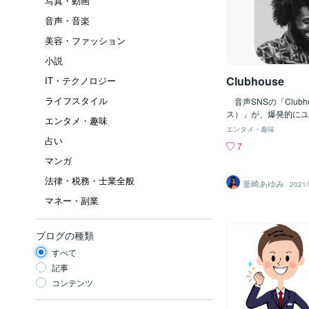
写真・動画
音声・音楽
美容・ファッション
小説
Clubhouse
IT・テクノロジー
ライフスタイル
音声SNSの「Clubh
ス）」が、爆発的にユ
エンタメ・趣味
いる。日本でユーザー
エンタメ・趣味
り始めたのは1月下旬
占い
7
iOSのみに対応した
マンガ
ていない。Androi
不明。それにもかかわ
法律・税務・士業全般
釜崎あゆみ
2021/
ダプターとして多くの
マネー・副業
が利用し、わずか数週
がテレビのワイドショ
れるまでになってい
ブログの種類
ブハウスやってますか
とすぐ乗っかるのは危
すべて
約を読めますか？私は
記事
注意した方が良い点が
コンテンツ
スに中国の影。セキュ
ンフォード・インター