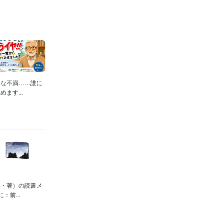
さな不満……誰に
ます...
郎・著）の読書メ
前...