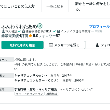
誰かと一緒に何かをし
してほしいことの伝え方
一覧に戻る
る。
ふんわりわたあめ
プロフィール
本人確認
機密保持契約(NDA)
インボイス発行事業者
未登録
4
5.0
57
総販売実績
評価
フォロワー
メッセージを送る
フォ
無料で見積り相談
ュール
相談に応じます。

※平日の夜間でも相談に応じます。ご希望の日時を第3希望くらいまでお
い。
キャリアコンサルタント
取得年 : 2017年
検定
キャリアカウンセラー（ＣＤＡ）
取得年 : 2006年
学習指導・資格・キャリア相談
キャリアカウンセリング
分野
キャリアカウンセリン
就職相談