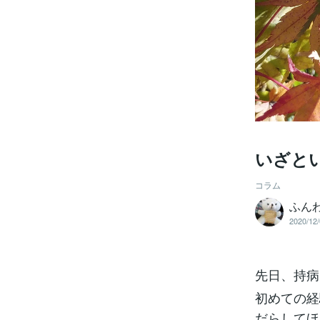
いざと
コラム
ふん
2020/12/
先日、持病
初めての経
だらしてほ