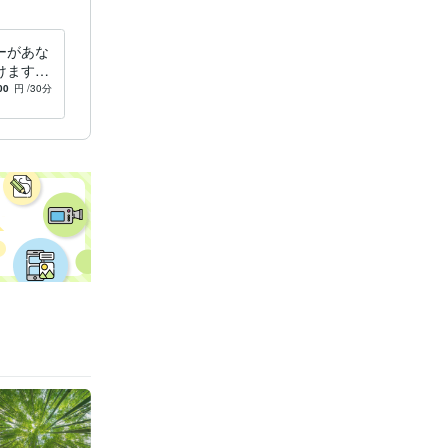
ーがあな
けます
っている
00
円
/30分
受け止め