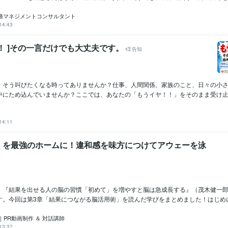
実務マネジメントコンサルタント
14:43
！ ]その一言だけでも大丈夫です。
告知
」そう叫びたくなる時ってありませんか？仕事、人間関係、家族のこと、日々の小
中にため込んでいませんか？ここでは、あなたの「もうイヤ！！」をそのまま受け止め
14:11
」を最強のホームに！違和感を味方につけてアウェーを泳
、『結果を出せる人の脳の習慣「初めて」を増やすと脳は急成長する』（茂木健一
。今回は第3章「結果につながる脳活用術」を読んだ学びをまとめました！はじめに：
PR動画制作 ＆ 対話講師
13:37