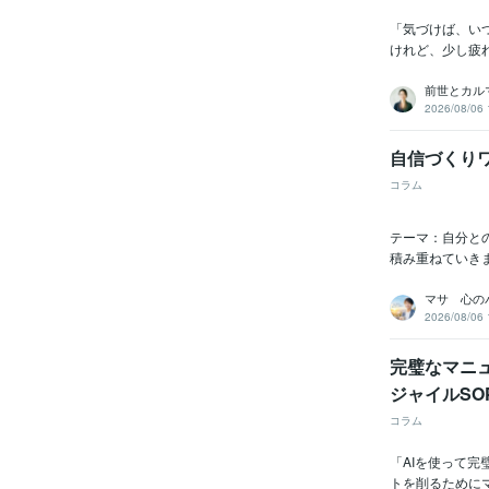
「気づけば、い
けれど、少し疲
前世とカルマ
2026/08/06 
自信づくり
コラム
テーマ：自分と
積み重ねていきま
マサ 心の
2026/08/06 
完璧なマニ
ジャイルSO
コラム
「AIを使って
トを削るために