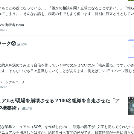
つもまとめ役になっている。」「誰かの相談を聞く立場になることが多い。」「頼
れてしまう。」そんなお話を、鑑定の中でもよく伺います。特別に目立とうとしている
の翻訳者 Haku
15:12
ワーク②
記事
の約束を決めてみよう自信を作っていく中で欠かせないのが「積み重ね」です。小
す。そんな中でも日々意識していくことがあります。例えば、⚪︎1日１ページ読むとい
パーソナルコーチ
15:06
ュアルが現場を崩壊させる？100名組織を自走させた「ア
P構築術」
記事
完璧な業務マニュアル（SOP）を作成したのに、現場の部下が1文字も読んでくれない
マニュアルを用意したはずが、結局自分へ質問の列ができ、残業時間が一向に減らない.