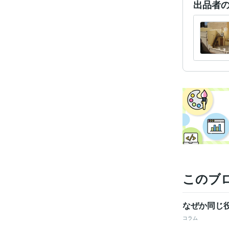
出品者
このブ
なぜか同じ
コラム