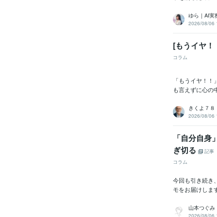
ゆら｜AI
2026/08/06 
[もうイヤ！
コラム
「もうイヤ！！
も言えずに心の
きくよ７８
2026/08/06 
「自分自身
ぎ切る
記事
コラム
今回も引き続き
モをお届けします
山本つぐみ｜
2026/08/06 