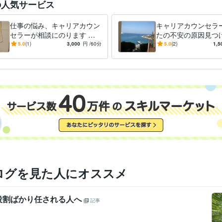
の人気サービス
仕事の悩み、キャリアカウン
キャリアカウンセラ
セラーが相談にのります 心
たの不安の原因見つ
のモヤモヤ軽くします。ちょ
大したことないと思
5.0
(1)
3,000
円
/60分
5.0
(2)
1,5
っとした相談や悩み事でもO
困りごともしっかり
K！
ます。
ログを見た人にオススメ
役割ばかり任される人へ
記事