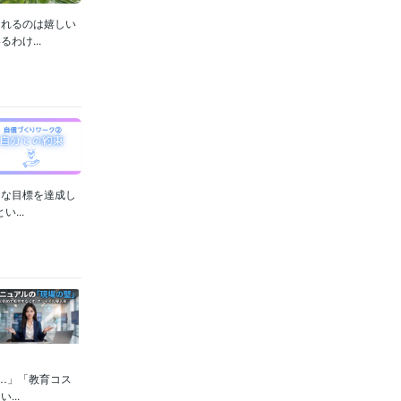
られるのは嬉しい
わけ...
さな目標を達成し
...
…」「教育コス
..