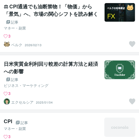
⚖️ CPI通過でも油断禁物！「物価」から
「景気」へ、市場の関心シフトを読み解く
⚠️🌀
記事
マネー・副業
3
ベルク
2026/02/13
日米実質金利利回り較差の計算方法と経済
への影響
記事
ビジネス・マーケティング
3
エクセルシア
2025/01/04
CPI
記事
マネー・副業
3