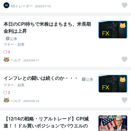
ASトレーダー
2023/07/10
本日のCPI待ちで米株はまちまち、米長期
金利は上昇
記事
マネー・副業
3
ベルク
2023/04/11
インフレとの闘いは続くのか・・・
記事
マネー・副業
3
ベルク
2023/02/15
【12/14の戦略・リアルトレード】CPI減
速！！ドル買いポジションでパウエルの