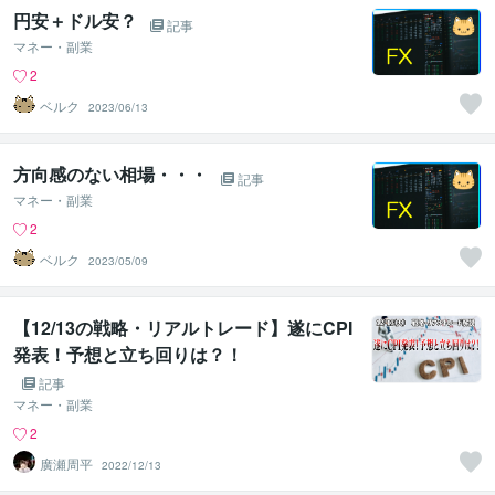
円安＋ドル安？
記事
マネー・副業
2
ベルク
2023/06/13
方向感のない相場・・・
記事
マネー・副業
2
ベルク
2023/05/09
【12/13の戦略・リアルトレード】遂にCPI
発表！予想と立ち回りは？！
記事
マネー・副業
2
廣瀬周平
2022/12/13