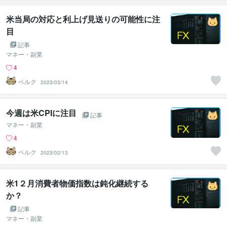
米当局の対応と利上げ見送りの可能性に注
目
記事
マネー・副業
4
ベルク
2023/03/14
今週は米CPIに注目
記事
マネー・副業
4
ベルク
2023/02/13
米1２月消費者物価指数は鈍化継続する
か？
記事
マネー・副業