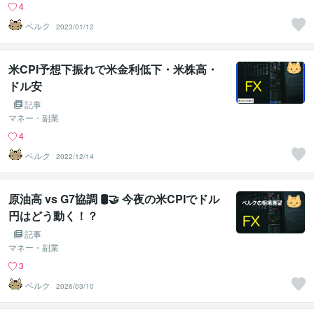
4
ベルク
2023/01/12
米CPI予想下振れで米金利低下・米株高・
ドル安
記事
マネー・副業
4
ベルク
2022/12/14
原油高 vs G7協調 🛢️🤝 今夜の米CPIでドル
円はどう動く！？
記事
マネー・副業
3
ベルク
2026/03/10