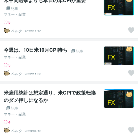
米中間選挙よりも本日の米CPIが重要
記事
マネー・副業
5
ベルク
2022/11/10
今週は、10日米10月CPI待ち
記事
マネー・副業
5
ベルク
2022/11/08
米雇用統計は想定通り、米CPIで政策転換
のダメ押しになるか
記事
マネー・副業
4
ベルク
2023/04/10