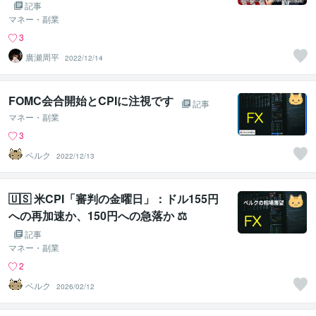
『釘刺し』期待…
記事
マネー・副業
3
廣瀬周平
2022/12/14
FOMC会合開始とCPIに注視です
記事
マネー・副業
3
ベルク
2022/12/13
🇺🇸 米CPI「審判の金曜日」：ドル155円
への再加速か、150円への急落か ⚖️
記事
マネー・副業
2
ベルク
2026/02/12