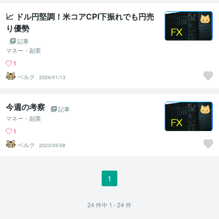
📈 ドル円堅調！米コアCPI下振れでも円売
り優勢
記事
マネー・副業
1
ベルク
2026/01/13
今週の考察
記事
マネー・副業
1
ベルク
2023/05/08
1
24
件中
1 - 24
件