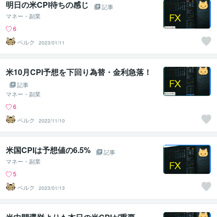
明日の米CPI待ちの感じ
記事
マネー・副業
6
ベルク
2023/01/11
米10月CPI予想を下回り為替・金利急落！
記事
マネー・副業
6
ベルク
2022/11/10
米国CPIは予想値の6.5%
記事
マネー・副業
5
ベルク
2023/01/13