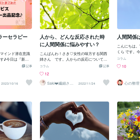
ラーセラピー
人から、どんな反応された時
人間関係
に人間関係に悩みやすい？
こんにちは。
くら です。
マインド潜在意識
こんばんわ！さき♡女性の味方する関西
のお話しです
す♪今日は『新サ
姉さん です。人からの反応について。
コラム
族、友人…と
ー出品記念♪』先
よくあるであろうこと。「人の反応なん
10
記事
コラム
記事
ると、いろい
いて記事を書かせ
か・・気にせんでええよ。」「気にして
12
ちろん、『相
お読みいただき嬉
も、しゃーないで。」言われてもそんな
ともできます
成いたしました。
ん。。。。「出来たら、悩まへん
Saki❤️繊細さん
心の整理
2023/10/16
2022/11/24
ピッタリ！っ
のハッピーサポ
イザー 
^^♪この度ココナ
わ・・・苦労せーへんわ(;_;)」って感じ
ーター
あ、どうすれ
しましたので再度
よな。。どんな反応されるときに、悩み
話のハッピー
すね(*´˘`*)♡カ
やすいか？考え込みやすいか？考えてみ
ていないけれ
療法の事。色には
ると、いいかもしれへんな。。
しない限りダ
な～く選んだ色と
くな
とリンクしている
~キャロル・
は意識上では気づ
人間関係は「
意識から届いた声
す！自分の大
です。私たちの心
合い、関係を
いるんです。なの