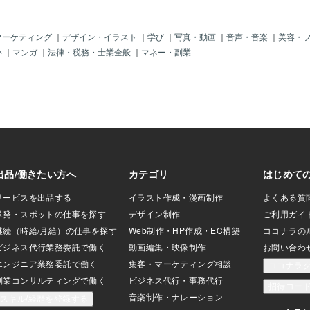
「相手への期待」があると思う。 「こう
してくれるはず」「わかってくれるは
ず」と思っていると、 その通りにならな
マーケティング
｜
デザイン・イラスト
｜
学び
｜
写真・動画
｜
音声・音楽
｜
美容・
かったとき、感情が大きく揺さぶられ
い
｜
マンガ
｜
法律・税務・士業全般
｜
マネー・副業
る。 イライラしたり、悲しくなったり、
自分を否定されたような気持ちになった
り‥でも、本当に大切なことは、相手に
期待しすぎないことなのかもしれない。
さらに言えば、自分では愛だと思ってい
た気持ちが、実は「相手をコントロール
したい」「思い通りにしたい」という欲
だったということもある。 「あなたのた
めを思って言ってるのに」や「こんなに
してあげてるのに」という言葉の裏側
に、無意識の支配欲や承認欲求が隠れて
いることもある。 そう気づいたとき、人
間関係の中で感じてい