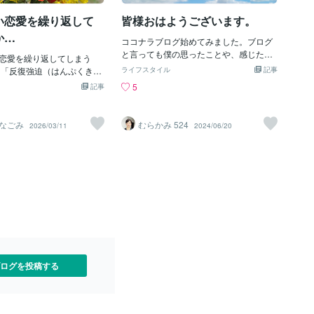
たが人間関係で悩んでいる
せん。清く正しくありたいと思いそうあ
前の人と向き合い、関係を
ろうとすればするほど自分の中のだめな
い恋愛を繰り返して
皆様おはようございます。
やってきたでしょうか。植
自分を裁くことになります。影を自分か
か…
はわかると思いますが、一
ら追いやっていきます。そうすると目の
ココナラブログ始めてみました。ブログ
する訳でもなく、虫がつい
前の人にそれを投影します。あいつはな
と言っても僕の思ったことや、感じたこ
恋愛を繰り返してしまう
なったり、育ちが悪かった
んてひどい奴なんだ最低の人間だこれは
とを日記にしていこうかなと思っていま
、「反復強迫（はんぷくきょ
ライフスタイル
記事
思い通りにいかないもので
一見相手を裁いているようで実は自分を
す。例えば、仕事の人間関係や恋愛、夫
もしれませんこれは過去の
5
記事
ても、元々の種が悪いこと
否定しているということです。たとえば
婦関係など、私が実際に経験してきた内
を“無意識にもう一度やり直
お天気など、環境が悪いと
上司がイライラすると感情をあらわにす
容も含め、皆さんの人生が良くなるよう
まう心の働き” 例えば… ・
。自分だけでは、どうしよ
ることが大人げない。自分はその感情を
な記事にしていきます。電話相談も始め
り好きになる ・支配的な相
なごみ
むらかみ 524
2026/03/11
2024/06/20
もありますが、自分にでき
おさえているのにあいつは何だと腹が立
ましたので、よかったら気軽にお声かけ
まう ・傷つくと分かってい
分ができる範囲のことだ
つ。としたら大人は感情を抑えなければ
てもらえたらすぐにでも飛んでいきます
れない 頭では「もう嫌だ」
ではなく、自分主体ででき
ならないイライラしてはいけない（本当
（笑）恋愛相談はこちらです✨さて、最
のになぜか同じパターンに
ろう？それをいっしょに考
は自分も怒りたい）いつも平常心でいな
近は４月から新入社員が入社して、少し
それはあなたが悪いわけじ
、と思ったらお気軽にご相
ければならないなどと自分の欲求を抑え
会社に馴染んできた頃かなと感じていま
「あの時の続きを、今度こ
ね。
込んできていないか？と自分に聞いてみ
す。僕も現場では教える立場として指導
ハッピーエンドにしたい」
る。あーそうだな。そんなところがあっ
していますので、新入社員に対して
張ってる証でも、過去は“や
たかもな。そう感じたら人間なんだから
「お、こいつはやるな」とか「こいつは
じゃなくて“癒して終わらせ
怒ることもあるしイライラもするよなそ
ダメだこりゃ…。」と感じることよくあ
返しに気づいたあなたはもう
んな自分もあっていいと認めてあげる。
ります。ですが、指導者として、会社の
ープから抜け出すことがで
自分を認め許すことで次にイライラした
ルールとして、教える方が仕事をしない
めなくていい あなたは決し
ログを投稿する
方に出会っても前よりは気
から、イライラして八つ当たりをして
心を癒すことからはじめてみ
は、今や簡単に仕事を辞めていく人が多
いことも事実。そして、ちょっと怒った
らパワハラとして訴えられることもあり