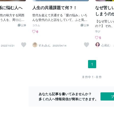
もし、今あな
することで自分の
としたら目の
係に悩む人へ
人生の共通課題て何？！
なぜ苦し
すくなるんです
育てることを
情を色の意味の書
しまうの
性の味方する関西
世代を超えて共通する「愛の悩み」いろ
物を育てた方
使ってお話してい
う人を、周りに置
んな世代の人と話をしていて、ふと気づ
朝一夕に成長
されてスッキリし
【なぜ苦しい
間が、周りに居た
いたことがある。 それは、誰であって
たり、病気に
けいただいた方か
記事
コラム
記事
の？】 それ
みってつきもんよ
も、どんな立場にあっても――人生の共
り…なかなか
ただいています☆
うはく）」か
6
学び
々な環境にいけば
通の課題は「愛」なんじゃないかという
す。手をかけ
いて客観的に見られ
トラウマ体験
5
、出会うから。合
こと💡たとえば、高齢の親と子どもの関
もあります。
分と向き合えてビッ
そうとしてし
。どんな人と関わ
係。 「もっと優しくしたい」「ちゃんと
きもあります
になった ✅数字と
冷たい人ばか
すわみん
心和む 
2022/10/21
2025/04/14
・・
向き合いたい」と思いながら、つい言葉
うもないこと
秘術の後にカラー
手を選んでし
がきつくなってしまったり、気持ちがす
ることは、自
きました）✨特徴
るのに離れら
れ違ったり 一方で、親の側も「話してく
け。相手主体
トルと色の意味を書
と思っている
れたらいいのに」「そばにいてほしい」
ることは何だ
して 心の奥の声が
戻ってしまう
1
と願っている。 どちらも相手を思ってい
えてみたいな
直すことができるチ
ゃなくて心が
るのに、なかなかうまく伝わらない。 そ
談ください
味に照らし合わせな
そ違う結末、
んなやりとりに、胸がぎゅっとなること
にできる ✓今なら
って必死に頑
8
件中
1 - 8
件
がある。また、同じ世代の友人や、職場
 先着10名様限定モ
り直す”もの
の人との間でも似たような場面がある。
る！60分2,000
る”もの繰り
「ちゃんとやっているのに評価されな
後はお値段を正規料
一歩でこのル
い」「こんなに気を遣ってるのに、伝わ
あなたも記事を書いてみませんか？
に変更させていただき
きる自分を責
ブ
らない」 そんな言葉の奥には、実は「わ
多くの人へ情報発信が簡単にできます。
て悪くない 
かってほしい」「大切にされたい」とい
ませんか
う気持ちが隠れていることが多い。そし
て、そう感じてしまう理由のひとつに