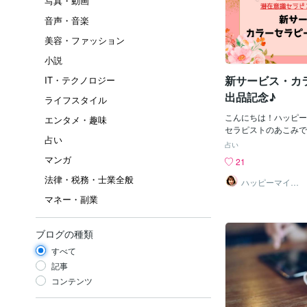
写真・動画
音声・音楽
美容・ファッション
小説
新サービス・カ
IT・テクノロジー
出品記念♪
ライフスタイル
こんにちは！ハッピー
エンタメ・趣味
セラピストのあこみで
占い
ービス・カラーセラピ
占い
日カラーセラピーにつ
マンガ
21
ていただき沢山の方に
法律・税務・士業全般
しい思いでサービス作
ハッピーマイン
ド潜在意識セラ
ありがとうございます(
マネー・副業
ピストあこみ
ラサービスとして出品
ご案内をさせていただきま
ラーセラピーとは色彩
ブログの種類
複数の意味があり何気
すべて
その色の意味が不思議
んですね。でも、それ
記事
かないだけで実は潜在
コンテンツ
に従って選んでいるん
の模様を色に投影して