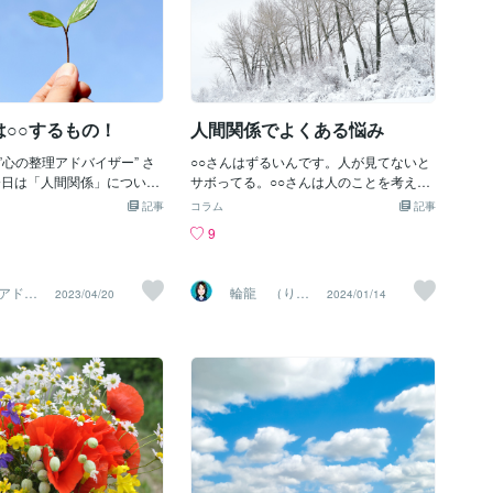
は○○するもの！
人間関係でよくある悩み
”心の整理アドバイザー” さ
○○さんはずるいんです。人が見てないと
今日は「人間関係」について
サボってる。○○さんは人のことを考えず
。職場、パートナー、家
休みたい時に休んで本当に酷いんです。○
記事
コラム
記事
にかく誰かといっしょにい
○さんは仕事の忙しい時をめがけて休みを
9
ろと摩擦が起きるもの。も
希望して最低の人なんです。こんなお悩
性』って言葉で片付けるこ
みを耳にします。私はこんなに頑張って
がそれでも、何から何まで
いるのにあの人は間違っている。心理学
アドバ
輪龍 （りん
2023/04/20
2024/01/14
てことはありません。じゃ
では投影というものがあります。人は自
さくら
りゅう）
ばいいのでしょう？おとぎ
分の鏡といわれるように投影とは自分自
エンドのあとは何も描かれ
身の影を人に映すことです。投影は人が
ど人間関係は、育む努力を
自分の心を守ろうとする本能とも言えま
メになる一方で、決して良
す。なぜ投影が起こるのでしょうか？自
りはしない
分の嫌なところそれがあることを認めた
エス・ドゥエック~そう、
くないという思いからその嫌なところを
育てる」ことが大事なんで
影として人に投影することで自分自身の
切な目の前にいる人と向き
影から逃れるため。人はどんなにすばら
育む努力をしていくこと。
しく見える人であっても完璧な人はいま