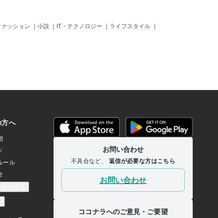
ます。それが今の社会であり、僕たち指
導者はそれを理解しつつ、指導していか
なければ行けません。何度も何度も教え
ファッション
｜
小説
｜
IT・テクノロジー
｜
ライフスタイル
｜
ることもありますが、そこは臨機応援に
対応し、あくまで教えてもらえる人の気
持ちや、寄り添うことが大切だと僕は思
います。人間関係で苦しんで転職してき
た中途の方も、最初は全くしゃべらなか
った人が徐々に僕に心を許し、本音を語
り合えたり、より仕事に対しても頑張る
ようになりました。そういた経験はココ
ナラでも生かせるのではないかなと感じ
ています。職場の人間関係問題は様々あ
ります。現場に話だけでも聞いていただ
ける人がいれば間違いなく助かります
が、そうでない方の方が多いのではない
でしょうか。ストレスなく仕事を一生懸
命に