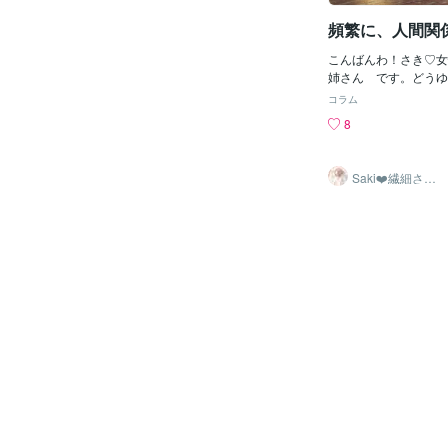
で、カラーセラピーを
頻繁に、人間関
内側の答えに気づきや
よ。考えている事や感
こんばんわ！さき♡女
かれたカラーカードを
姉さん です。どうゆ
くことで頭の中が整理
いときたい？どんな人
ていくわけです。お受
コラム
ら最高？人間関係の悩
らはこんなご感想をい
8
なぁ。。何故なら、色
彡 ✅色に全部表れて
いくほど色々な人間に
た ✅こんなに深く自
う合わんは、出てくる
クリ ✅迷った時の指針
Saki❤️繊細さん
りたいか？ちゃうかな
のハッピーサポ
色が繋がっていた（数
ーター
セラピーをしていただ
✨✓14本のカラーボ
いたカラーカード使用
聴ける ✓後から読み
ャット形式 ✓色の意
がら思考や感情を言葉
出品記念を祝しまして
ニター価格にて受けられ
円！ （１０名様達成
金の60分3,000円
ます(❁ᴗ͈ˬᴗ͈)