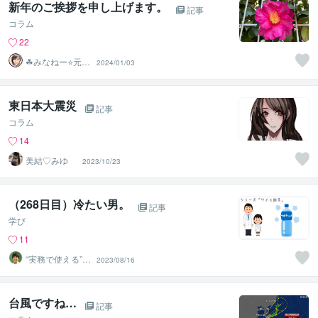
新年のご挨拶を申し上げます。
記事
コラム
22
☘みなねー⭐️元総
2024/01/03
務部長☘
東日本大震災
記事
コラム
14
美結♡みゆ
2023/10/23
（268日目）冷たい男。
記事
学び
11
“実務で使える”改
2023/08/16
善パートナー／
かめきち
台風ですね…
記事