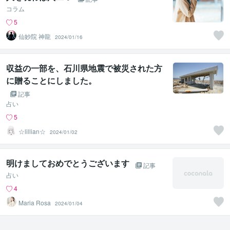
コラム
5
仙妙院 神龍
2024/01/16
収益の一部を、石川県地震で被災された方
に贈ることにしました。
記事
占い
5
☆lillian☆
2024/01/02
明けましておめでとうございます
記事
占い
4
Maria Rosa
2024/01/04