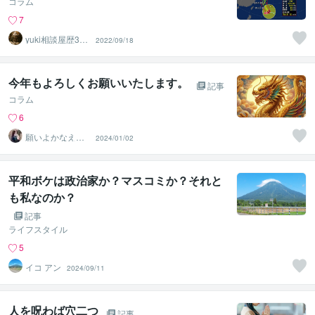
コラム
7
yuki相談屋歴30
2022/09/18
年
今年もよろしくお願いいたします。
記事
コラム
6
願いよかなえ～
2024/01/02
ゆりか～
平和ボケは政治家か？マスコミか？それと
も私なのか？
記事
ライフスタイル
5
イコ アン
2024/09/11
人を呪わば穴二つ
記事